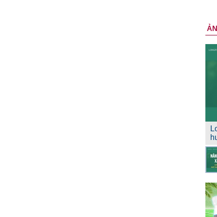
Ả
L
h