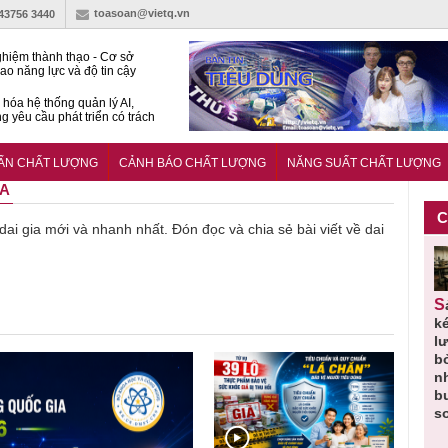
toasoan@vietq.vn
-43756 3440
hiệm thành thạo - Cơ sở
ao năng lực và độ tin cậy
thí nghiệm
hóa hệ thống quản lý AI,
g yêu cầu phát triển có trách
15:2026/BCA yêu cầu kỹ
Trung tâm sát hạch lái xe
UẨN CHẤT LƯỢNG
CẢNH BÁO CHẤT LƯỢNG
NĂNG SUẤT CHẤT LƯỢNG
 bộ
IA
C
 dai gia mới và nhanh nhất. Đón đọc và chia sẻ bài viết về dai
Thu hồi
Người tiêu
Cảnh báo
Thu hồi
Sản phẩm
 em
Cao lỏng
dùng cần
sản phẩm
toàn quốc
k
 do
Cảm cúm
cảnh giác
nhập ngoại
và tiêu hủy
l
áp
Bảo
lựa chọn
bị thu hồi
nước rửa
b
u
Phương
thịt lợn đạt
do mất an
tay dạng
n
n
không đạt
tiêu chuẩn
toàn có thể
bọt Layer
b
chất lượng
và an toàn
xuất hiện
Clean do
s
tại Việt Nam
sản xuất