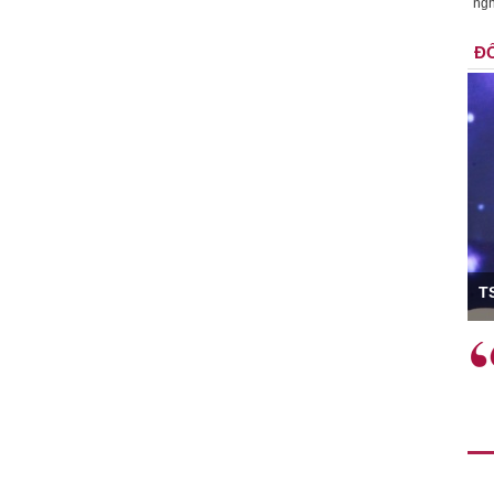
ngh
ĐỐ
ó Viện trưởng
T
ệc phải làm
Việc sử dụng hiệu quả chính
và trên thực tế
sách tài khóa không chỉ mang ý
 hành như tăng
nghĩa hỗ trợ ngắn hạn mà còn
a học công
đóng vai trò tạo nền tảng cho
 các cơ chế
tăng trưởng bền vững dài hạn.
i mới sáng tạo,