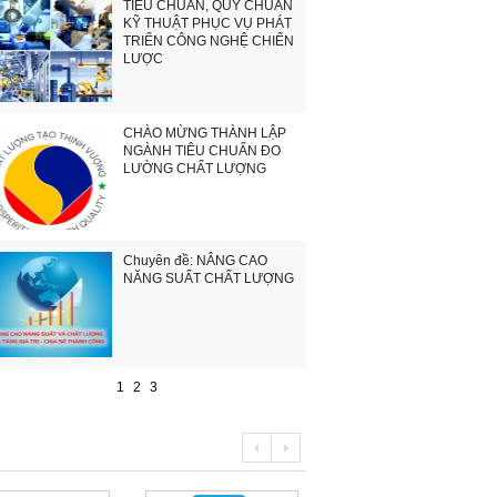
TIÊU CHUẨN, QUY CHUẨN
KỸ THUẬT PHỤC VỤ PHÁT
TRIỂN CÔNG NGHỆ CHIẾN
LƯỢC
CHÀO MỪNG THÀNH LẬP
NGÀNH TIÊU CHUẨN ĐO
LƯỜNG CHẤT LƯỢNG
Chuyên đề: NÂNG CAO
NĂNG SUẤT CHẤT LƯỢNG
1
2
3