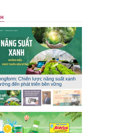
NH
ongform: Chiến lược năng suất xanh
ướng đến phát triển bền vững