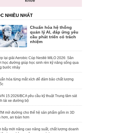
khỏe
C NHIỀU NHẤT
Chuẩn hóa hệ thống
quản lý AI, đáp ứng yêu
cầu phát triển có trách
nhiệm
p lại giải Aerobic Cúp Nestlé MILO 2026: Sân
i học đường giúp học sinh rèn kỹ năng sống qua
g bước nhảy
ẩn hóa từng mắt xích để đảm bảo chất lượng
ốc
N 15:2026/BCA yêu cầu kỹ thuật Trung tâm sát
h lái xe đường bộ
M mở đường cho thế hệ sản phẩm gốm in 3D
 hơn, an toàn hơn
 bẩy mới nâng cao năng suất, chất lượng doanh