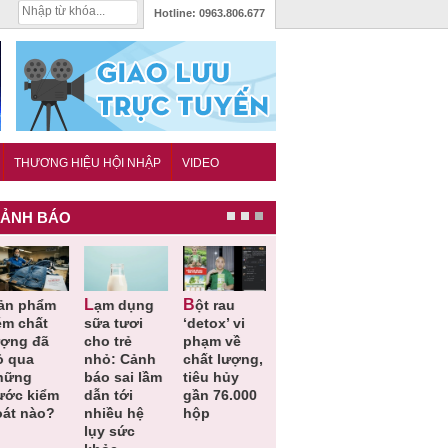
Hotline:
0963.806.677
THƯƠNG HIỆU HỘI NHẬP
VIDEO
ẢNH BÁO
Lạm dụng
Bột rau
Những quy
Thu hồi đồ
ém chất
sữa tươi
‘detox’ vi
định cần
ngủ trẻ e
ượng đã
cho trẻ
phạm về
biết trong
Michley d
ỏ qua
nhỏ: Cảnh
chất lượng,
QCVN
không đá
hững
báo sai lầm
tiêu hủy
25:2025/BCT
ứng tiêu
ước kiểm
dẫn tới
gần 76.000
để hạn chế
chuẩn an
oát nào?
nhiều hệ
hộp
sự cố điện
toàn
lụy sức
khi thi công