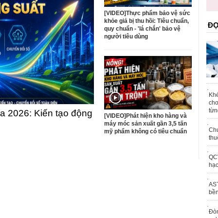
trái phép
[VIDEO]Thực phẩm bảo vệ sức
khỏe giả bị thu hồi: Tiêu chuẩn,
ĐỌ
quy chuẩn - 'lá chắn' bảo vệ
người tiêu dùng
Khé
chơ
từn
 2026: Kiến tạo động
[VIDEO]Phát hiện kho hàng và
máy móc sản xuất gần 3,5 tấn
Chu
mỹ phẩm không có tiêu chuẩn
thu
QCV
hạc
AST
bền
Đòn