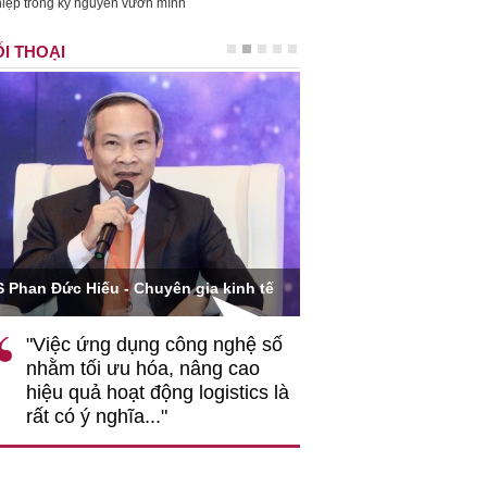
iệp trong kỷ nguyên vươn mình
I THOẠI
Ông Hoàng Quang Phòn
S Phan Đức Hiếu - Chuyên gia kinh tế
VCCI
"Việc ứng dụng công nghệ số
""Theo tôi, cần 
nhằm tối ưu hóa, nâng cao
gốc rễ về nhận
hiệu quả hoạt động logistics là
nghiệp cần coi
rất có ý nghĩa..."
động hài hoà là
triển..."