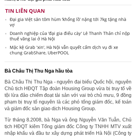
TIN LIÊN QUAN
Đại gia Việt săn tôm hùm ‘khổng lồ’ nặng tới 7kg tặng nhà
vợ
Doanh nghiệp của 'đại gia điếu cày' Lê Thanh Thản chỉ nộp
thuế vãng lai ở Hà Nội
Mặc kệ Grab 'xin', Hà Nội vẫn quyết cấm dịch vụ đi xe
chung GrabShare, UberPOOL
Bà Châu Thị Thu Nga hầu tòa
Bà Châu Thị Thu Nga - nguyên đại biểu Quốc hội, nguyên
Chủ tịch HĐQT Tập đoàn Housing Group vừa bị truy tố về
tội lừa đảo chiếm đoạt tài sản với vai trò chủ mưu, 9 đồng
phạm bị truy tố nguyên là các phó tổng giám đốc, kế toán
và giám đốc sàn giao dịch Housing Group.
Từ tháng 8.2008, bà Nga và ông Nguyễn Văn Tuẫn, Chủ
tịch HĐQT kiêm Tổng giám đốc Công ty TNHH MTV xuất
nhập khẩu và đầu tư xây dựng phát triển Hà Nội (Công ty