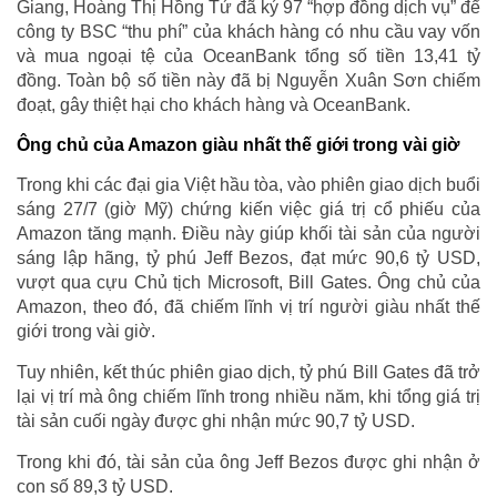
Giang, Hoàng Thị Hồng Tứ đã ký 97 “hợp đồng dịch vụ” để
công ty BSC “thu phí” của khách hàng có nhu cầu vay vốn
và mua ngoại tệ của OceanBank tổng số tiền 13,41 tỷ
đồng. Toàn bộ số tiền này đã bị Nguyễn Xuân Sơn chiếm
đoạt, gây thiệt hại cho khách hàng và OceanBank.
Ông chủ của Amazon giàu nhất thế giới trong vài giờ
Trong khi các đại gia Việt hầu tòa, vào phiên giao dịch buổi
sáng 27/7 (giờ Mỹ) chứng kiến việc giá trị cổ phiếu của
Amazon tăng mạnh. Điều này giúp khối tài sản của người
sáng lập hãng, tỷ phú Jeff Bezos, đạt mức 90,6 tỷ USD,
vượt qua cựu Chủ tịch Microsoft, Bill Gates. Ông chủ của
Amazon, theo đó, đã chiếm lĩnh vị trí người giàu nhất thế
giới trong vài giờ.
Tuy nhiên, kết thúc phiên giao dịch, tỷ phú Bill Gates đã trở
lại vị trí mà ông chiếm lĩnh trong nhiều năm, khi tổng giá trị
tài sản cuối ngày được ghi nhận mức 90,7 tỷ USD.
Trong khi đó, tài sản của ông Jeff Bezos được ghi nhận ở
con số 89,3 tỷ USD.