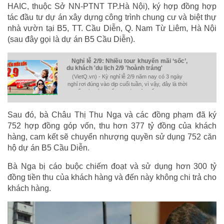
HAIC, thuộc Sở NN-PTNT TP.Hà Nội), ký hợp đồng hợp
tác đầu tư dự án xây dựng công trình chung cư và biệt thự
nhà vườn tại B5, TT. Cầu Diễn, Q. Nam Từ Liêm, Hà Nội
(sau đây gọi là dự án B5 Cầu Diễn).
Nghỉ lễ 2/9: Nhiều tour khuyến mãi ‘sốc’,
du khách 'du lịch 2/9 'hoành tráng'
(VietQ.vn) - Kỳ nghỉ lễ 2/9 năm nay có 3 ngày
nghỉ rơi đúng vào dịp cuối tuần, vì vậy, đây là thời
điểm lý tưởng để du khách lên kế hoạch cho
những hành trình du lịch có thời gian tham quan
từ 3 - 5 ngày.
Sau đó, bà Châu Thị Thu Nga và các đồng phạm đã ký
752 hợp đồng góp vốn, thu hơn 377 tỷ đồng của khách
hàng, cam kết sẽ chuyển nhượng quyền sử dụng 752 căn
hộ dự án B5 Cầu Diễn.
Bà Nga bị cáo buộc chiếm đoạt và sử dụng hơn 300 tỷ
đồng tiền thu của khách hàng và đến này không chi trả cho
khách hàng.