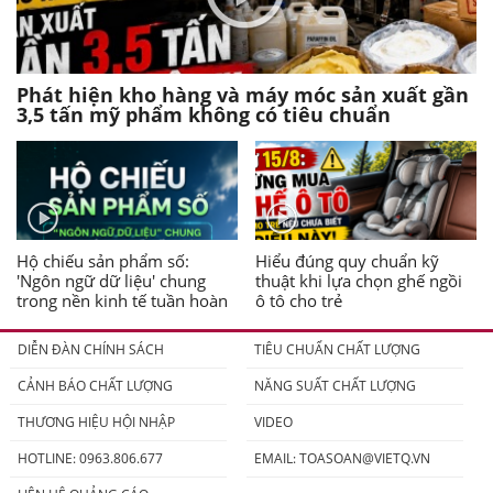
Phát hiện kho hàng và máy móc sản xuất gần
3,5 tấn mỹ phẩm không có tiêu chuẩn
Hộ chiếu sản phẩm số:
Hiểu đúng quy chuẩn kỹ
'Ngôn ngữ dữ liệu' chung
thuật khi lựa chọn ghế ngồi
trong nền kinh tế tuần hoàn
ô tô cho trẻ
DIỄN ĐÀN CHÍNH SÁCH
TIÊU CHUẨN CHẤT LƯỢNG
CẢNH BÁO CHẤT LƯỢNG
NĂNG SUẤT CHẤT LƯỢNG
THƯƠNG HIỆU HỘI NHẬP
VIDEO
HOTLINE: 0963.806.677
EMAIL:
TOASOAN@VIETQ.VN