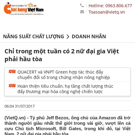
Hotline: 0963.806.677
Toasoan@vietq.vn
NĂNG SUẤT CHẤT LƯỢNG
DOANH NHÂN
Chỉ trong một tuần có 2 nữ đại gia Việt
phải hầu tòa
QUACERT và VNPT Green hợp tác thúc đẩy
chuyển đổi số trong chứng nhận nông nghiệp
Hoàn thiện tiêu chuẩn, hạ tầng chất lượng thúc
đẩy thương mại hóa công nghệ chiến lược
06:04 31/07/2017
(VietQ.vn) - Tỷ phú Jeff Bezos, ông chủ của Amazon đã trở
thành người giàu nhất thế giới trong vài giờ, vượt lên cả
cựu Chủ tịch Microsoft, Bill Gates, trong khi đó, tại Việt
Nam, 2 nữ đại gia phải hầu tòa.