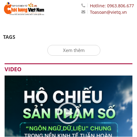
Hotline: 0963.806.677
Toasoan@vietq.vn
TAGS
Xem thêm
VIDEO