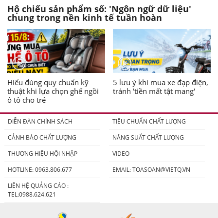
Hộ chiếu sản phẩm số: 'Ngôn ngữ dữ liệu'
chung trong nền kinh tế tuần hoàn
Hiểu đúng quy chuẩn kỹ
5 lưu ý khi mua xe đạp điện,
thuật khi lựa chọn ghế ngồi
tránh 'tiền mất tật mang'
ô tô cho trẻ
DIỄN ĐÀN CHÍNH SÁCH
TIÊU CHUẨN CHẤT LƯỢNG
CẢNH BÁO CHẤT LƯỢNG
NĂNG SUẤT CHẤT LƯỢNG
THƯƠNG HIỆU HỘI NHẬP
VIDEO
HOTLINE: 0963.806.677
EMAIL:
TOASOAN@VIETQ.VN
LIÊN HỆ QUẢNG CÁO :
TEL:0988.624.621