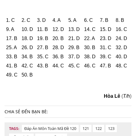
1. C
2. C
3. D
4. A
5. A
6. C
7. B
8. B
9. A
10. D
11. B
12. D
13. D
14. C
15. D
16. C
17. B
18. D
19. B
20. B
21. D
22. A
23. D
24. D
25. A
26. D
27. B
28. D
29. B
30. B
31. C
32. D
33. B
34. B
35. C
36. B
37. D
38. D
39. C
40. D
41. B
42. C
43. B
44. C
45. C
46. C
47. B
48. C
49. C
50. B
Hòa Lê
(
T/h
)
CHIA SẺ ĐẾN BẠN BÈ:
Đáp Án Môn Toán Mã Đề 120
121
122
123
TAGS: