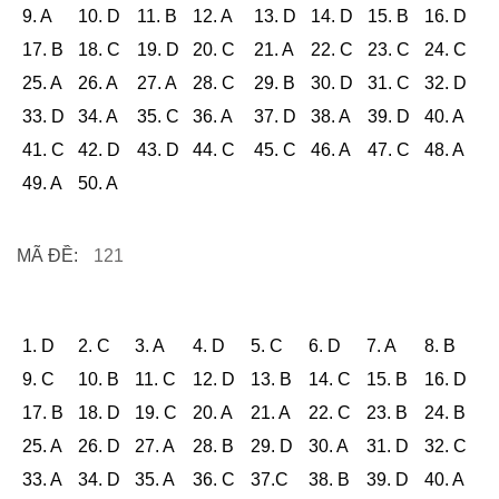
9. A
10. D
11. B
12. A
13. D
14. D
15. B
16. D
17. B
18. C
19. D
20. C
21. A
22. C
23. C
24. C
25. A
26. A
27. A
28. C
29. B
30. D
31. C
32. D
33. D
34. A
35. C
36. A
37. D
38. A
39. D
40. A
41. C
42. D
43. D
44. C
45. C
46. A
47. C
48. A
49. A
50. A
MÃ ĐỀ:
121
1. D
2. C
3. A
4. D
5. C
6. D
7. A
8. B
9. C
10. B
11. C
12. D
13. B
14. C
15. B
16. D
17. B
18. D
19. C
20. A
21. A
22. C
23. B
24. B
25. A
26. D
27. A
28. B
29. D
30. A
31. D
32. C
33. A
34. D
35. A
36. C
37.C
38. B
39. D
40. A