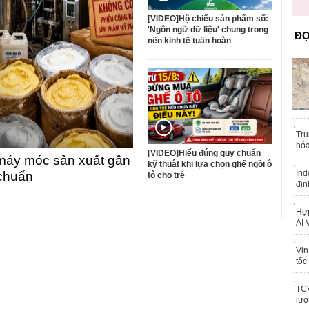
toàn quốc
[VIDEO]Hộ chiếu sản phẩm số:
'Ngôn ngữ dữ liệu' chung trong
ĐỌ
nền kinh tế tuần hoàn
Tru
hóa
[VIDEO]Hiểu đúng quy chuẩn
máy móc sản xuất gần
kỹ thuật khi lựa chọn ghế ngồi ô
Ind
 chuẩn
tô cho trẻ
địn
Hợp
AI 
Vin
tốc
TCV
lượ