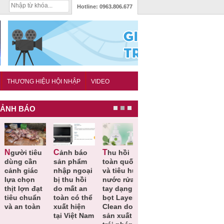
Hotline:
0963.806.677
THƯƠNG HIỆU HỘI NHẬP
VIDEO
ẢNH BÁO
ảnh báo
Thu hồi
Sản phẩm
Lạm dụng
Bột rau
sản phẩm
toàn quốc
kém chất
sữa tươi
‘detox’ v
nhập ngoại
và tiêu hủy
lượng đã
cho trẻ
phạm v
bị thu hồi
nước rửa
bỏ qua
nhỏ: Cảnh
chất lư
do mất an
tay dạng
những
báo sai lầm
tiêu hủy
toàn có thể
bọt Layer
bước kiểm
dẫn tới
gần 76.
xuất hiện
Clean do
soát nào?
nhiều hệ
hộp
tại Việt Nam
sản xuất
lụy sức