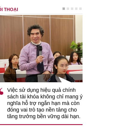
I THOẠI
TS Phan Đức Hiếu - Chu
Việc sử dụng hiệu quả chính
"Việc ứng dụng
sách tài khóa không chỉ mang ý
nhằm tối ưu hó
nghĩa hỗ trợ ngắn hạn mà còn
hiệu quả hoạt đ
đóng vai trò tạo nền tảng cho
rất có ý nghĩa...
tăng trưởng bền vững dài hạn.