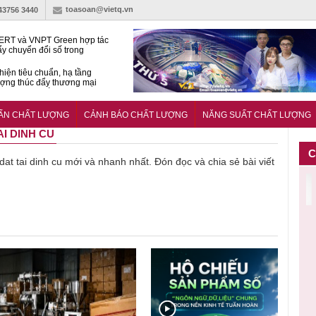
toasoan@vietq.vn
-43756 3440
RT và VNPT Green hợp tác
ẩy chuyển đổi số trong
 nhận nông nghiệp
hiện tiêu chuẩn, hạ tầng
ượng thúc đẩy thương mại
ng nghệ chiến lược
14380-1:2025 về máy
 di động
UẨN CHẤT LƯỢNG
CẢNH BÁO CHẤT LƯỢNG
NĂNG SUẤT CHẤT LƯỢNG
AI DINH CU
C
 dat tai dinh cu mới và nhanh nhất. Đón đọc và chia sẻ bài viết
Cảnh báo
Thu hồi đồ
Thu hồi
Người tiêu
C
 vi
39 lô thực
ngủ trẻ em
Cao lỏng
dùng cần
về
phẩm bảo
Michley do
Cảm cúm
cảnh giác
ượng,
vệ sức
không đáp
Bảo
lựa chọn
ủy
khỏe giả,
ứng tiêu
Phương
thịt lợn đạt
.000
kém chất
chuẩn an
không đạt
tiêu chuẩn
lượng bị
toàn
chất lượng
và an toàn
thu hồi