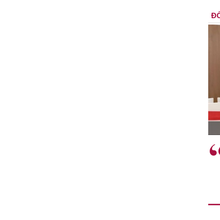
ĐỐ
TS. Nguyễn Đức Độ - Phó Viện trưởng
Viện Kinh tế Tài chính
"Có rất nhiều việc phải làm
ngay từ bây giờ và trên thực tế
đang được tiến hành như tăng
đầu tư cho khoa học công
nghệ; ban hành các cơ chế
khuyến khích đổi mới sáng tạo,
khởi nghiệp..."