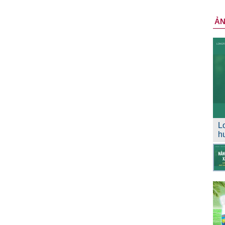
Ả
L
h