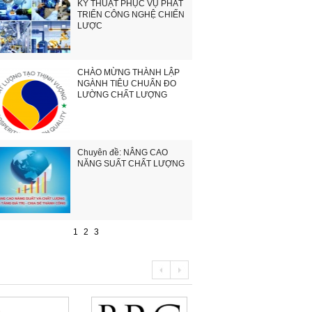
KỸ THUẬT PHỤC VỤ PHÁT
TRIỂN CÔNG NGHỆ CHIẾN
LƯỢC
CHÀO MỪNG THÀNH LẬP
NGÀNH TIÊU CHUẨN ĐO
LƯỜNG CHẤT LƯỢNG
Chuyên đề: NÂNG CAO
NĂNG SUẤT CHẤT LƯỢNG
1
2
3