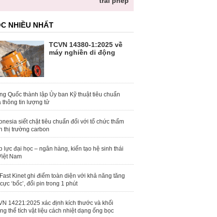
trái phép
khỏe
C NHIỀU NHẤT
TCVN 14380-1:2025 về
máy nghiền di động
ng Quốc thành lập Ủy ban Kỹ thuật tiêu chuẩn
 thông tin lượng tử
onesia siết chặt tiêu chuẩn đối với tổ chức thẩm
h thị trường carbon
 lực đại học – ngân hàng, kiến tạo hệ sinh thái
Việt Nam
Fast Kinet ghi điểm toàn diện với khả năng tăng
 cực ‘bốc’, đổi pin trong 1 phút
N 14221:2025 xác định kích thước và khối
ng thể tích vật liệu cách nhiệt dạng ống bọc