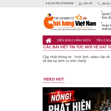
3:43:21 PM
07/08/2026
Liên hệ
(84-2)
QUACE
thúc đ
chứng
Hoàn t
chất l
hóa cô
TCVN 
nghiền
DIỄN ĐÀN CHÍNH SÁCH
TIÊU CH
CÁC BÀI VIẾT TIN TỨC MỚI VỀ DAT T
Cập nhật thông tin , hình ảnh, video clip về
về dat tai dinh cu trên VietQ
Lạm dụng
Bột rau
VIDEO HOT
sữa tươi
‘detox’
cho trẻ
phạm 
nhỏ: Cảnh
chất l
báo sai lầm
tiêu h
dẫn tới
gần 76
nhiều hệ
hộp
lụy sức