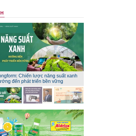
NH
ongform: Chiến lược năng suất xanh
ướng đến phát triển bền vững