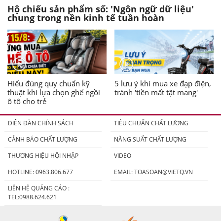
Hộ chiếu sản phẩm số: 'Ngôn ngữ dữ liệu'
chung trong nền kinh tế tuần hoàn
Hiểu đúng quy chuẩn kỹ
5 lưu ý khi mua xe đạp điện,
thuật khi lựa chọn ghế ngồi
tránh 'tiền mất tật mang'
ô tô cho trẻ
DIỄN ĐÀN CHÍNH SÁCH
TIÊU CHUẨN CHẤT LƯỢNG
CẢNH BÁO CHẤT LƯỢNG
NĂNG SUẤT CHẤT LƯỢNG
THƯƠNG HIỆU HỘI NHẬP
VIDEO
HOTLINE: 0963.806.677
EMAIL:
TOASOAN@VIETQ.VN
LIÊN HỆ QUẢNG CÁO :
TEL:0988.624.621