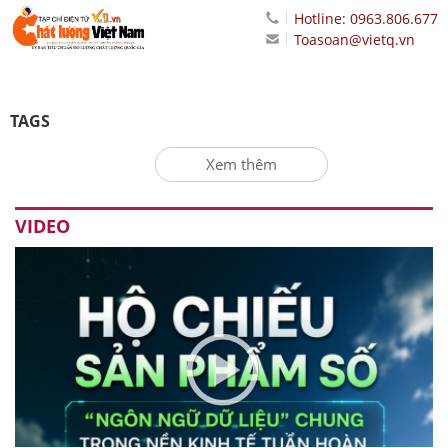
Hotline: 0963.806.677
Toasoan@vietq.vn
TAGS
Xem thêm
VIDEO