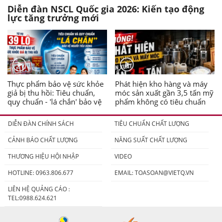
Diễn đàn NSCL Quốc gia 2026: Kiến tạo động
lực tăng trưởng mới
Thực phẩm bảo vệ sức khỏe
Phát hiện kho hàng và máy
giả bị thu hồi: Tiêu chuẩn,
móc sản xuất gần 3,5 tấn mỹ
quy chuẩn - 'lá chắn' bảo vệ
phẩm không có tiêu chuẩn
người tiêu dùng
DIỄN ĐÀN CHÍNH SÁCH
TIÊU CHUẨN CHẤT LƯỢNG
CẢNH BÁO CHẤT LƯỢNG
NĂNG SUẤT CHẤT LƯỢNG
THƯƠNG HIỆU HỘI NHẬP
VIDEO
HOTLINE: 0963.806.677
EMAIL:
TOASOAN@VIETQ.VN
LIÊN HỆ QUẢNG CÁO :
TEL:0988.624.621