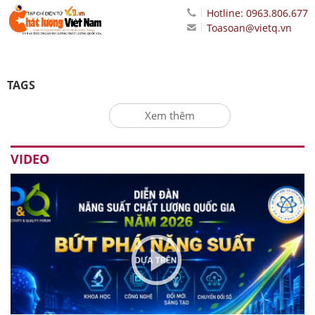
Hotline: 0963.806.677
Toasoan@vietq.vn
TAGS
Xem thêm
VIDEO