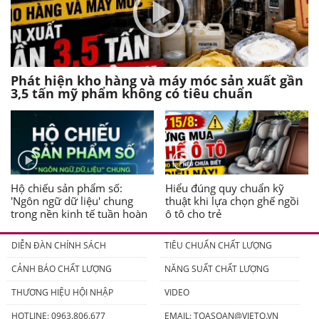
Phát hiện kho hàng và máy móc sản xuất gần
3,5 tấn mỹ phẩm không có tiêu chuẩn
Hộ chiếu sản phẩm số:
Hiểu đúng quy chuẩn kỹ
'Ngôn ngữ dữ liệu' chung
thuật khi lựa chọn ghế ngồi
trong nền kinh tế tuần hoàn
ô tô cho trẻ
DIỄN ĐÀN CHÍNH SÁCH
TIÊU CHUẨN CHẤT LƯỢNG
CẢNH BÁO CHẤT LƯỢNG
NĂNG SUẤT CHẤT LƯỢNG
THƯƠNG HIỆU HỘI NHẬP
VIDEO
HOTLINE: 0963.806.677
EMAIL:
TOASOAN@VIETQ.VN