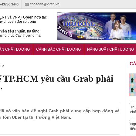
toasoan@vietq.vn
)-43756 3440
RT và VNPT Green hợp tác
ẩy chuyển đổi số trong
 nhận nông nghiệp
hiện tiêu chuẩn, hạ tầng
ượng thúc đẩy thương mại
ng nghệ chiến lược
14380-1:2025 về máy
 di động
UẨN CHẤT LƯỢNG
CẢNH BÁO CHẤT LƯỢNG
NĂNG SUẤT CHẤT LƯỢNG
CẢ
ng
uế TP.HCM yêu cầu Grab phải
r
Thu
 đã có văn bản đề nghị Grab phải cung cấp hợp đồng và
chấ
u tóm Uber tại thị trường Việt Nam.
Ngư
tiê