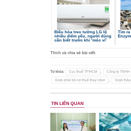
Điều hòa treo tường LG lộ
Tìm ra
nhiều điểm yếu, người dùng
Enzym 
cần biết trước khi ‘móc ví’
Thích và chia sẻ bài viết:
Từ khóa:
Cục thuế TP.HCM
,
Công ty TNHH 
Grab phải trả nợ thuế thay Uber
,
Grab thâu
TIN LIÊN QUAN