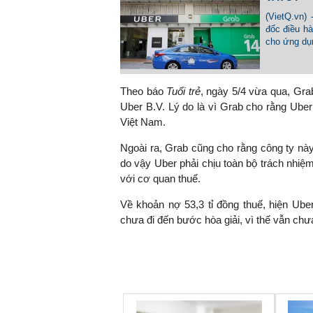
(VietQ.vn)
đốc điều h
cho ứng dụ
TS. Nguyễn Đức Độ - Ph
Viện Kinh tế Tài chính
Theo báo
Tuổi trẻ
, ngày 5/4 vừa qua, Gra
Uber B.V. Lý do là vì Grab cho rằng Uber 
"Có rất nhiều vi
Việt Nam.
ngay từ bây giờ 
đang được tiến
Ngoài ra, Grab cũng cho rằng công ty nà
đầu tư cho kho
do vậy Uber phải chịu toàn bộ trách nhiệm
nghệ; ban hành
với cơ quan thuế.
khuyến khích đổ
khởi nghiệp..."
Về khoản nợ 53,3 tỉ đồng thuế, hiện Ub
chưa đi đến bước hòa giải, vì thế vẫn chưa