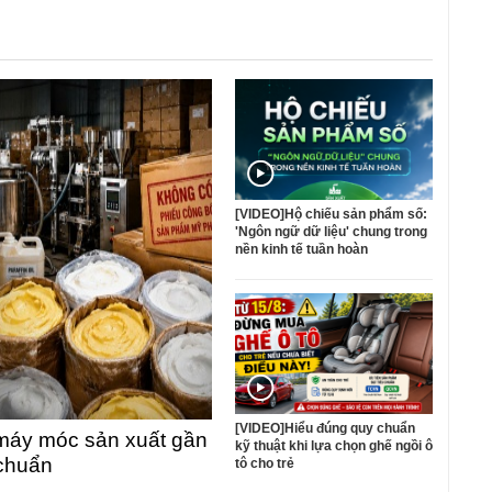
[VIDEO]Hộ chiếu sản phẩm số:
'Ngôn ngữ dữ liệu' chung trong
nền kinh tế tuần hoàn
[VIDEO]Hiểu đúng quy chuẩn
máy móc sản xuất gần
kỹ thuật khi lựa chọn ghế ngồi ô
 chuẩn
tô cho trẻ