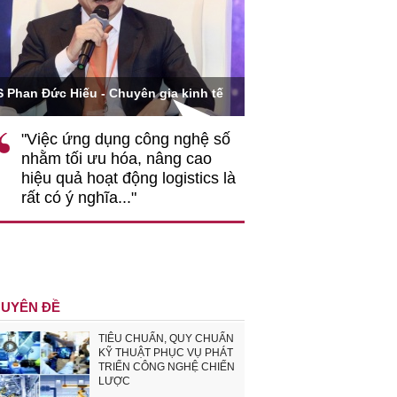
Ông Hoàng Quang Phòn
S Phan Đức Hiếu - Chuyên gia kinh tế
VCCI
"Việc ứng dụng công nghệ số
""Theo tôi, cần 
nhằm tối ưu hóa, nâng cao
gốc rễ về nhận
hiệu quả hoạt động logistics là
nghiệp cần coi
rất có ý nghĩa..."
động hài hoà là
triển..."
UYÊN ĐỀ
TIÊU CHUẨN, QUY CHUẨN
KỸ THUẬT PHỤC VỤ PHÁT
TRIỂN CÔNG NGHỆ CHIẾN
LƯỢC