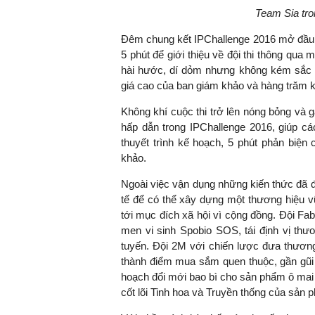
Team Sia tro
Đêm chung kết IPChallenge 2016 mở đầu bằ
5 phút để giới thiệu về đội thi thông qua m
hài hước, dí dỏm nhưng không kém sắc 
giá cao của ban giám khảo và hàng trăm kh
Không khí cuộc thi trở lên nóng bỏng và g
hấp dẫn trong IPChallenge 2016, giúp cá
thuyết trình kế hoạch, 5 phút phản biện 
khảo.
Ngoài việc vận dụng những kiến thức đã đư
tế để có thể xây dựng một thương hiệu 
tới mục đích xã hội vì cộng đồng. Đội Fa
men vi sinh Spobio SOS, tái định vị thư
tuyến. Đội 2M với chiến lược đưa thương
thành điểm mua sắm quen thuộc, gần gũi 
hoạch đổi mới bao bì cho sản phẩm ô mai Hồ
cốt lõi Tinh hoa và Truyền thống của sản