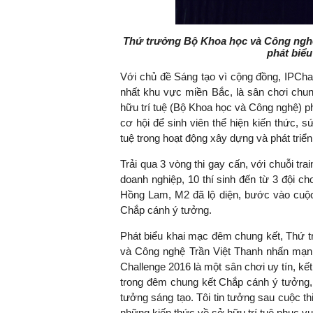
Thứ trưởng Bộ Khoa học và Công nghệ
phát biể
Với chủ đề Sáng tạo vì cộng đồng, IPChall
nhất khu vực miền Bắc, là sân chơi chun
hữu trí tuệ (Bộ Khoa học và Công nghệ) p
cơ hội để sinh viên thể hiện kiến thức, s
tuệ trong hoạt động xây dựng và phát triể
Trải qua 3 vòng thi gay cấn, với chuỗi tr
doanh nghiệp, 10 thí sinh đến từ 3 đội ch
Hồng Lam, M2 đã lộ diện, bước vào cuộc 
Chắp cánh ý tưởng.
Phát biểu khai mạc đêm chung kết, Thứ t
và Công nghệ
Trần Việt Thanh
nhấn mạnh:
Challenge 2016 là một sân chơi uy tín, kết
trong đêm chung kết Chắp cánh ý tưởng, 
tưởng sáng tạo. Tôi tin tưởng sau cuộc th
những kiến thức về sở hữu trí tuệ phục vụ p