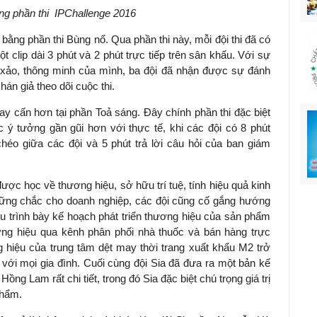
ng phần thi
IPChallenge 2016
ng phần thi Bùng nổ. Qua phần thi này, mỗi đội thi đã có
ột clip dài 3 phút và 2 phút trực tiếp trên sân khấu. Với sự
xảo, thông minh của mình, ba đội đã nhận được sự đánh
án giả theo dõi cuộc thi.
ay cấn hơn tại phần Toả sáng. Đây chính phần thi đặc biệt
c ý tưởng gần gũi hơn với thực tế, khi các đội có 8 phút
chéo giữa các đội và 5 phút trả lời câu hỏi của ban giám
ợc học về thương hiệu, sở hữu trí tuệ, tính hiệu quả kinh
vững chắc cho doanh nghiệp, các đội cũng cố gắng hướng
bu trình bày kế hoạch phát triển thương hiệu của sản phẩm
ơng hiệu qua kênh phân phối nhà thuốc và bán hàng trực
 hiệu của trung tâm dệt may thời trang xuất khẩu M2 trở
với mọi gia đình. Cuối cùng đội Sia đã đưa ra một bản kế
ng Lam rất chi tiết, trong đó Sia đặc biệt chú trọng giá trị
 phẩm.