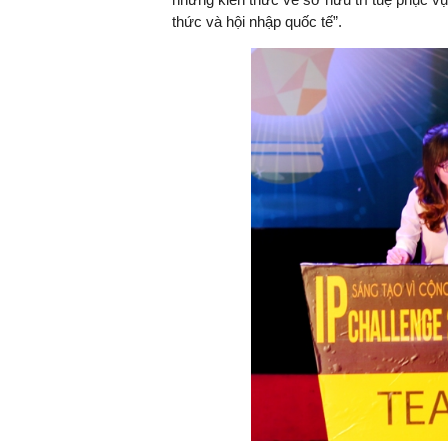
thức và hội nhập quốc tế”.
TS. Nguyễn Đức Độ - Ph
Viện Kinh tế Tài chính
"Có rất nhiều vi
ngay từ bây giờ 
đang được tiến
đầu tư cho kho
nghệ; ban hành
khuyến khích đổ
khởi nghiệp..."