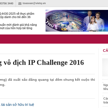
toasoan@vietq.vn
-43756 3440
14430:2025 về thực phẩm
ộp dành cho trẻ đến 36
tuổi
huẩn mới đánh giá khả năng
nứt của hỗn hợp bê tông
t Kinet ghi điểm toàn diện
ả năng tăng tốc cực ‘bốc’, đổi
ong 1 phút
CẢ
 vô địch IP Challenge 2016
hương) đã xuất sắc đăng quang tại đêm chung kết cuộc thi
ồng.
Ngư
tiê
Cả
toà
tài sản sở hữu trí tuệ