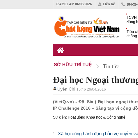
6:43:02 AM
06/08/2026
Liên hệ
(84-2)
TCVN 
đóng h
tháng 
Tiêu c
chống 
nhựa
VinFas
với kh
pin tr
SỞ HỮU TRÍ TUỆ
Tin tức
Đại học Ngoại thương
Uyên Chi
15:46 29/04/2016
(VietQ.vn) - Đội Sia ( Đại học ngoại t
IP Challenge 2016 – Sáng tạo vì cộng đ
Sự kiện:
Hoạt động Khoa học & Công nghệ
Xã hội cùng hành động bảo vệ quyền và 