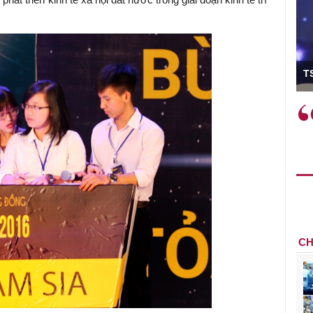
ó Viện trưởng
T
ệc phải làm
Việc sử dụng hiệu quả chính
và trên thực tế
sách tài khóa không chỉ mang ý
 hành như tăng
nghĩa hỗ trợ ngắn hạn mà còn
a học công
đóng vai trò tạo nền tảng cho
 các cơ chế
tăng trưởng bền vững dài hạn.
i mới sáng tạo,
CH