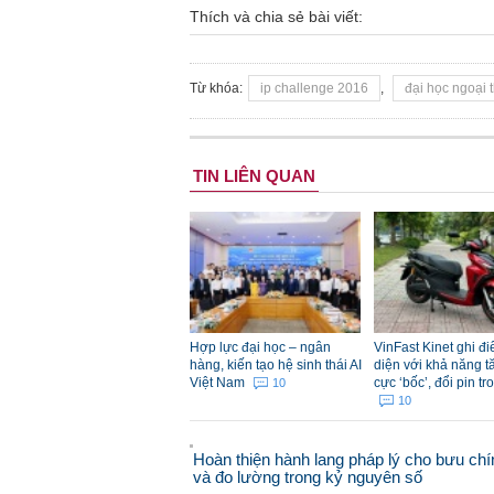
Thích và chia sẻ bài viết:
Từ khóa:
ip challenge 2016
,
đại học ngoại
Vai trò của sở hữu trí tuệ với
kế hoạch kinh doanh
TIN LIÊN QUAN
Hợp lực đại học – ngân
VinFast Kinet ghi đ
hàng, kiến tạo hệ sinh thái AI
diện với khả năng t
Việt Nam
cực ‘bốc’, đổi pin tr
10
10
Hoàn thiện hành lang pháp lý cho bưu chí
và đo lường trong kỷ nguyên số