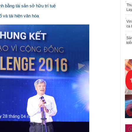
Thu
 bằng tài sản sở hữu trí tuệ
Lay
ố và tái hiện văn hóa
Vin
ca 
Sản
kiể