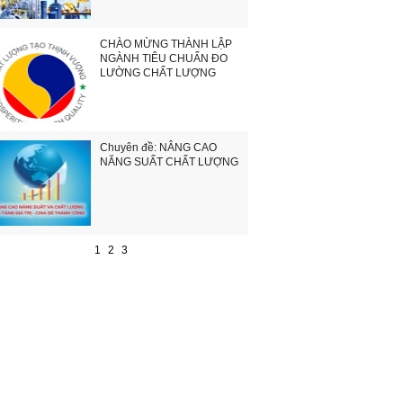
CHÀO MỪNG THÀNH LẬP
NGÀNH TIÊU CHUẨN ĐO
LƯỜNG CHẤT LƯỢNG
Chuyên đề: NÂNG CAO
NĂNG SUẤT CHẤT LƯỢNG
1
2
3