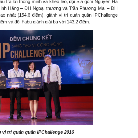
câu trả lời thông minh và khéo léo, đội Sia gồm Nguyễn Hà
inh Hằng – ĐH Ngoại thương và Trần Phương Mai – ĐH
o nhất (154,6 điểm), giành vị trí quán quân IPChallenge
iểm và đội Fabu giành giải ba với 143,2 điểm.
 vị trí quán quân IPChallenge 2016