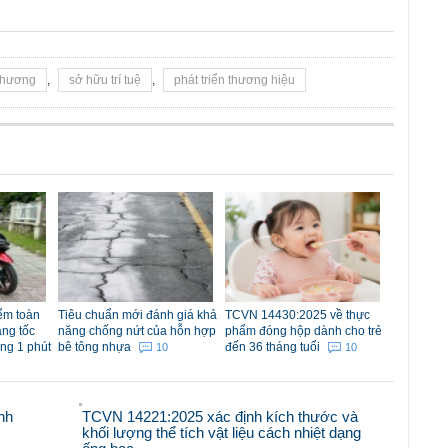
 thương
,
sở hữu trí tuệ
,
phát triển thương hiệu
iểm toàn
Tiêu chuẩn mới đánh giá khả
TCVN 14430:2025 về thực
ăng tốc
năng chống nứt của hỗn hợp
phẩm đóng hộp dành cho trẻ
ong 1 phút
bê tông nhựa
đến 36 tháng tuổi
10
10
nh
TCVN 14221:2025 xác định kích thước và
khối lượng thể tích vật liệu cách nhiệt dạng