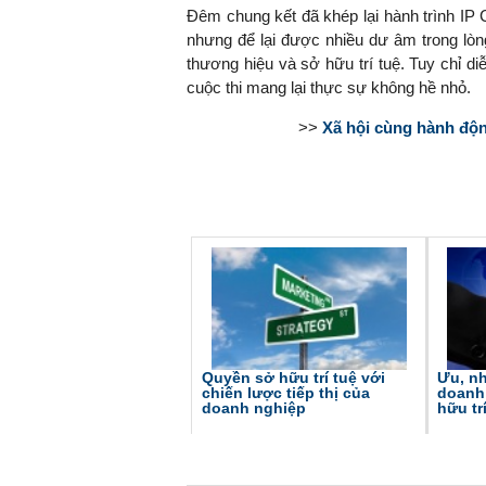
Đêm chung kết đã khép lại hành trình IP C
nhưng để lại được nhiều dư âm trong lòng 
thương hiệu và sở hữu trí tuệ. Tuy chỉ 
cuộc thi mang lại thực sự không hề nhỏ.
>>
Xã hội cùng hành động
Quyền sở hữu trí tuệ với
Ưu, nh
chiến lược tiếp thị của
doanh 
doanh nghiệp
hữu tr