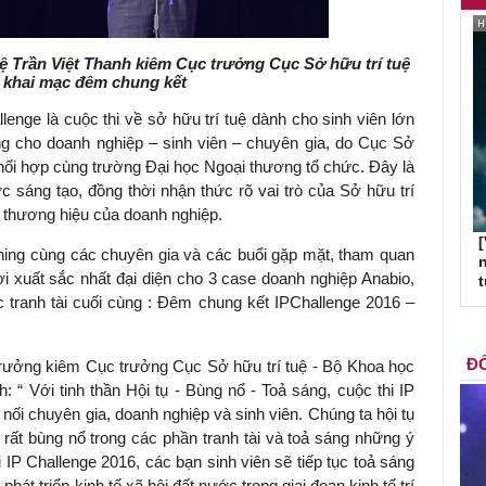
 Trần Việt Thanh kiêm Cục trưởng Cục Sở hữu trí tuệ
u khai mạc đêm chung kết
enge là cuộc thi về sở hữu trí tuệ dành cho sinh viên lớn
g cho doanh nghiệp – sinh viên – chuyên gia, do Cục Sở
hối hợp cùng trường Đại học Ngoại thương tổ chức. Đây là
ức sáng tạo, đồng thời nhận thức rõ vai trò của Sở hữu trí
n thương hiệu của doanh nghiệp.
[
aining cùng các chuyên gia và các buổi gặp mặt, tham quan
n
ơi xuất sắc nhất đại diện cho 3 case doanh nghiệp Anabio,
tranh tài cuối cùng : Đêm chung kết IPChallenge 2016 –
ĐỐ
rưởng kiêm Cục trưởng Cục Sở hữu trí tuệ - Bộ Khoa học
 “ Với tinh thần Hội tụ - Bùng nổ - Toả sáng, cuộc thi IP
 nối chuyên gia, doanh nghiệp và sinh viên. Chúng ta hội tụ
rất bùng nổ trong các phần tranh tài và toả sáng những ý
i IP Challenge 2016, các bạn sinh viên sẽ tiếp tục toả sáng
hát triển kinh tế xã hội đất nước trong giai đoạn kinh tế trí