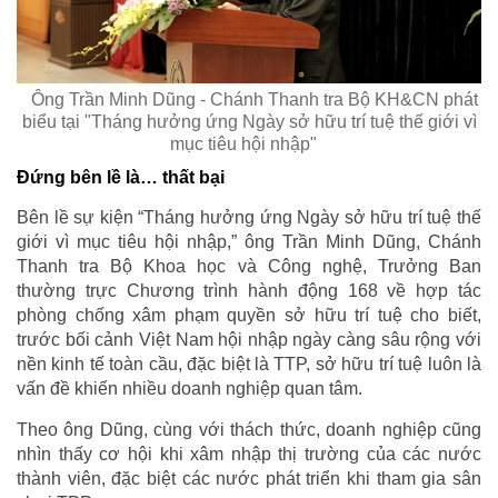
Ông Trần Minh Dũng - Chánh Thanh tra Bộ KH&CN phát
biểu tại "Tháng hưởng ứng Ngày sở hữu trí tuệ thế giới vì
mục tiêu hội nhập"
Đứng bên lề là… thất bại
Bên lề sự kiện “Tháng hưởng ứng Ngày sở hữu trí tuệ thế
giới vì mục tiêu hội nhập,” ông Trần Minh Dũng, Chánh
Thanh tra Bộ Khoa học và Công nghệ, Trưởng Ban
thường trực Chương trình hành động 168 về hợp tác
phòng chống xâm phạm quyền sở hữu trí tuệ cho biết,
trước bối cảnh Việt Nam hội nhập ngày càng sâu rộng với
nền kinh tế toàn cầu, đặc biệt là TTP, sở hữu trí tuệ luôn là
vấn đề khiến nhiều doanh nghiệp quan tâm.
Theo ông Dũng, cùng với thách thức, doanh nghiệp cũng
nhìn thấy cơ hội khi xâm nhập thị trường của các nước
thành viên, đặc biệt các nước phát triển khi tham gia sân