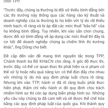
chơi TPP.
“Trước đây, chúng ta thường bị đối xử thiếu bình đẳng bởi
các thị trường này thông qua các hàng rào kỹ thuật và
doanh nghiệp của ta thường bị họ kiện với lý do rất thiếu
minh bạch, rõ ràng và bị áp đặt các mức thuế “bảo hộ” của
họ không bình đẳng. Tuy nhiên, khi vào sân chơi chung,
được đối xử bình đẳng về áp dụng các mức thuế thì đây là
cơ hội để doanh nghiệp chúng ta chiếm lĩnh thị trường
khác“, ông Dũng cho biết.
Đề cập đến vấn đề mang tính nguyên tắc trong TPP,
Chánh thanh tra Bộ KH&CN cho rằng, ở góc độ thực thi,
trước đây, có thể cơ quan thực thi phát hiện ra vi phạm có
thể xử lý hoặc nếu quá năng lực có thể đùn đẩy cho nhau
với những lý do mà quy định pháp luật chưa rõ ràng.
Nhưng khi vào TTP, hành vi đã rõ ràng buộc phải thực
hiện phạt, thậm chí nếu hành vi đó quy định chịu trách
nhiệm hình sự thì còn áp dụng biện pháp hình sự. Những
yêu cầu này chúng ta đã cam kết và sẽ được thể chế hóa
bằng các quy định pháp luật của quốc gia. Khi thành quy