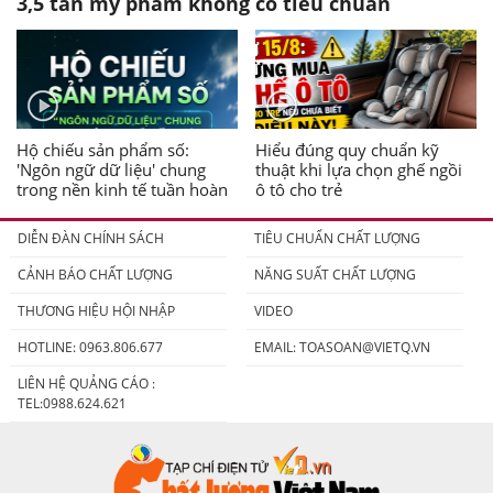
3,5 tấn mỹ phẩm không có tiêu chuẩn
Hộ chiếu sản phẩm số:
Hiểu đúng quy chuẩn kỹ
'Ngôn ngữ dữ liệu' chung
thuật khi lựa chọn ghế ngồi
trong nền kinh tế tuần hoàn
ô tô cho trẻ
DIỄN ĐÀN CHÍNH SÁCH
TIÊU CHUẨN CHẤT LƯỢNG
CẢNH BÁO CHẤT LƯỢNG
NĂNG SUẤT CHẤT LƯỢNG
THƯƠNG HIỆU HỘI NHẬP
VIDEO
HOTLINE: 0963.806.677
EMAIL:
TOASOAN@VIETQ.VN
LIÊN HỆ QUẢNG CÁO :
TEL:0988.624.621