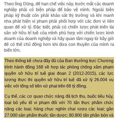
Theo ông Dũng, để hạn chế việc này, trước mắt các doanh
nghiệp phải có biện pháp để bảo vệ mình. Ngoài biện
pháp kỹ thuật còn phải khảo sát thị trường và khi manh
nha phát hiện vi phạm phải phối hợp với các đơn vị liên
quan để xử lý. Đặc biệt, phải có chiến lược phát triển tài
sản sở hữu trí tuệ của mình phù hợp với chiến lược kinh
doanh của doanh nghiệp và hãy quan tâm ngay từ bây giờ
để có thể chủ động hơn khi đưa con thuyền của mình ra
biển lớn.
Theo thống kê chưa đầy đủ của Ban thường trực Chương
trình hành động 168 về hợp tác phòng chống xâm phạm
quyền sở hữu trí tuệ giai đoạn 2 (2012-2015), các lực
lượng thực thi quyền sở hữu trí tuệ đã xử lý 26.004 vụ
việc với tổng số tiền xử phạt trên 68 tỷ đồng.
Cụ thể, các cơ quan chức năng đã tịch thu, buộc tiêu hủy,
loại bỏ yếu tố vi phạm đối với 70 tấn thực phẩm chức
năng các loại; hàng chục nghìn chai rượu các loại; gần
27.000 sản phẩm thuốc tân dược; 80.900 tấn phân bón và