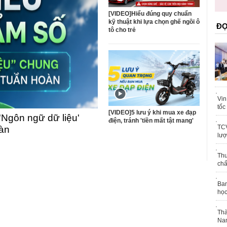
trái phép
khỏe
[VIDEO]Hiểu đúng quy chuẩn
kỹ thuật khi lựa chọn ghế ngồi ô
ĐỌ
tô cho trẻ
Vin
tốc
[VIDEO]5 lưu ý khi mua xe đạp
'Ngôn ngữ dữ liệu'
điện, tránh 'tiền mất tật mang'
TCV
oàn
lượ
Thu
chấ
Ban
học
Thà
Nam