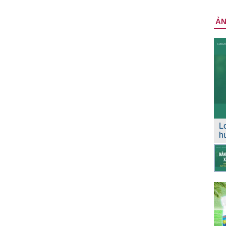
Ả
L
h