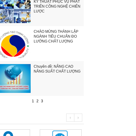
KỸ THUẬT PHỤC VỤ PHÁT
TRIỂN CÔNG NGHỆ CHIẾN
LƯỢC
CHÀO MỪNG THÀNH LẬP
NGÀNH TIÊU CHUẨN ĐO
LƯỜNG CHẤT LƯỢNG
Chuyên đề: NÂNG CAO
NĂNG SUẤT CHẤT LƯỢNG
1
2
3