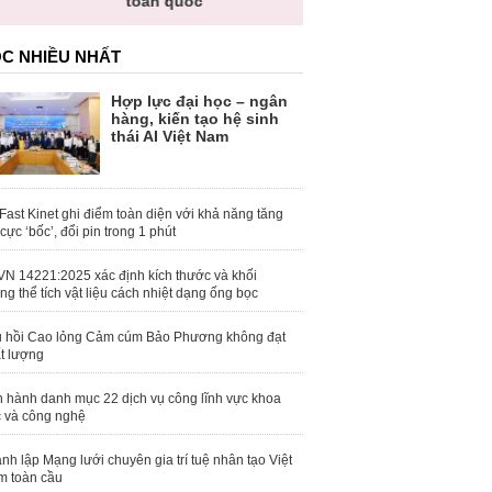
toàn quốc
C NHIỀU NHẤT
Hợp lực đại học – ngân
hàng, kiến tạo hệ sinh
thái AI Việt Nam
Fast Kinet ghi điểm toàn diện với khả năng tăng
 cực ‘bốc’, đổi pin trong 1 phút
N 14221:2025 xác định kích thước và khối
ng thể tích vật liệu cách nhiệt dạng ống bọc
 hồi Cao lỏng Cảm cúm Bảo Phương không đạt
t lượng
 hành danh mục 22 dịch vụ công lĩnh vực khoa
 và công nghệ
nh lập Mạng lưới chuyên gia trí tuệ nhân tạo Việt
 toàn cầu