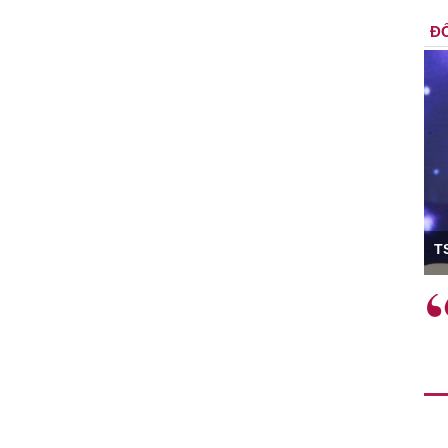
ĐỐ
ó Viện trưởng
T
ệc phải làm
Việc sử dụng hiệu quả chính
và trên thực tế
sách tài khóa không chỉ mang ý
 hành như tăng
nghĩa hỗ trợ ngắn hạn mà còn
a học công
đóng vai trò tạo nền tảng cho
 các cơ chế
tăng trưởng bền vững dài hạn.
i mới sáng tạo,