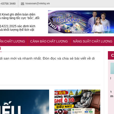
toasoan@vietq.vn
)-43756 3440
t Kinet ghi điểm toàn diện
ả năng tăng tốc cực ‘bốc’, đổi
ong 1 phút
4221:2025 xác định kích
và khối lượng thể tích vật
ách nhiệt dạng ống bọc
hiện hành lang pháp lý cho
ính và đo lường trong kỷ
UẨN CHẤT LƯỢNG
CẢNH BÁO CHẤT LƯỢNG
NĂNG SUẤT CHẤT LƯỢNG
n số
N
C
 di san mới và nhanh nhất. Đón đọc và chia sẻ bài viết về di
Cảnh báo
Thu hồi
Sản phẩm
Lạm dụng
Bột rau
n
sản phẩm
toàn quốc
kém chất
sữa tươi
‘d
ác
nhập ngoại
và tiêu hủy
lượng đã
cho trẻ
p
n
bị thu hồi
nước rửa
bỏ qua
nhỏ: Cảnh
c
 đạt
do mất an
tay dạng
những
báo sai lầm
ti
uẩn
toàn có thể
bọt Layer
bước kiểm
dẫn tới
g
àn
xuất hiện
Clean do
soát nào?
nhiều hệ
h
tại Việt Nam
sản xuất
lụy sức