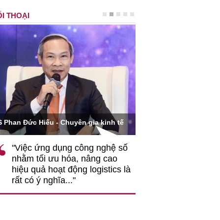
I THOẠI
Ông Hoàng Quang Phòn
S Phan Đức Hiếu - Chuyên gia kinh tế
VCCI
"Việc ứng dụng công nghệ số
""Theo tôi, cần 
nhằm tối ưu hóa, nâng cao
gốc rễ về nhận
hiệu quả hoạt động logistics là
nghiệp cần coi
rất có ý nghĩa..."
động hài hoà là
triển..."