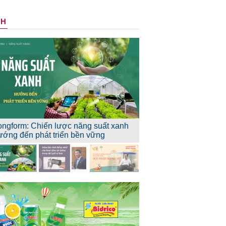
NH
ongform: Chiến lược năng suất xanh
ướng đến phát triển bền vững