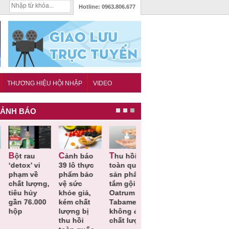
Hotline:
0963.806.677
THƯƠNG HIỆU HỘI NHẬP
VIDEO
ẢNH BÁO
Cảnh báo
Thu hồi
Thu hồi
Người tiêu
etox’ vi
39 lô thực
toàn quốc
Cao lỏng
dùng cần
hạm về
phẩm bảo
sản phẩm
Cảm cúm
cảnh giác
hất lượng,
vệ sức
tắm gội
Bảo
lựa chọn
êu hủy
khỏe giả,
Oatrum và
Phương
thịt lợn đ
ần 76.000
kém chất
Tabame Pro
không đạt
tiêu chuẩ
ộp
lượng bị
không đạt
chất lượng
và an toà
thu hồi
chất lượng