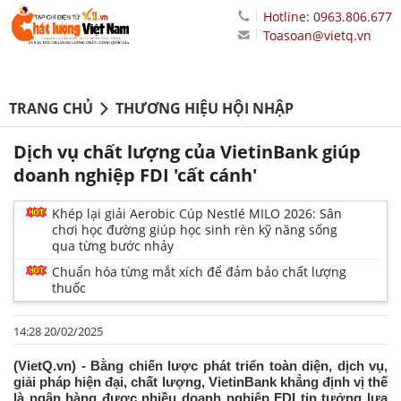
Hotline: 0963.806.677
Toasoan@vietq.vn
TRANG CHỦ
THƯƠNG HIỆU HỘI NHẬP
Dịch vụ chất lượng của VietinBank giúp
doanh nghiệp FDI 'cất cánh'
Khép lại giải Aerobic Cúp Nestlé MILO 2026: Sân
chơi học đường giúp học sinh rèn kỹ năng sống
qua từng bước nhảy
Chuẩn hóa từng mắt xích để đảm bảo chất lượng
thuốc
14:28 20/02/2025
(VietQ.vn) - Bằng chiến lược phát triển toàn diện, dịch vụ,
giải pháp hiện đại, chất lượng, VietinBank khẳng định vị thế
là ngân hàng được nhiều doanh nghiệp FDI tin tưởng lựa