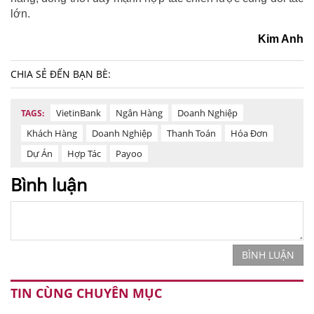
lớn.
Kim Anh
CHIA SẺ ĐẾN BẠN BÈ:
VietinBank
Ngân Hàng
Doanh Nghiệp
TAGS:
Khách Hàng
Doanh Nghiệp
Thanh Toán
Hóa Đơn
Dự Án
Hợp Tác
Payoo
Bình luận
BÌNH LUẬN
TIN CÙNG CHUYÊN MỤC