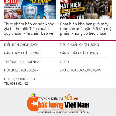
Thực phẩm bảo vệ sức khỏe
Phát hiện kho hàng và máy
giả bị thu hồi: Tiêu chuẩn,
móc sản xuất gần 3,5 tấn mỹ
quy chuẩn - 'lá chắn' bảo vệ
phẩm không có tiêu chuẩn
người tiêu dùng
DIỄN ĐÀN CHÍNH SÁCH
TIÊU CHUẨN CHẤT LƯỢNG
CẢNH BÁO CHẤT LƯỢNG
NĂNG SUẤT CHẤT LƯỢNG
THƯƠNG HIỆU HỘI NHẬP
VIDEO
HOTLINE: 0963.806.677
EMAIL:
TOASOAN@VIETQ.VN
LIÊN HỆ QUẢNG CÁO :
TEL:0988.624.621