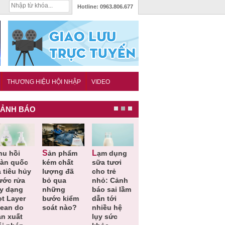
Hotline:
0963.806.677
THƯƠNG HIỆU HỘI NHẬP
VIDEO
ẢNH BÁO
Sản phẩm
Lạm dụng
Bột rau
Cảnh báo
oàn quốc
kém chất
sữa tươi
‘detox’ vi
39 lô thự
 tiêu hủy
lượng đã
cho trẻ
phạm về
phẩm bảo
ước rửa
bỏ qua
nhỏ: Cảnh
chất lượng,
vệ sức
ay dạng
những
báo sai lầm
tiêu hủy
khỏe giả,
ọt Layer
bước kiểm
dẫn tới
gần 76.000
kém chất
lean do
soát nào?
nhiều hệ
hộp
lượng bị
ản xuất
lụy sức
thu hồi