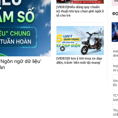
ốc
tr
[VIDEO]Hiểu đúng quy chuẩn
kỹ thuật khi lựa chọn ghế ngồi ô
ĐỌ
tô cho trẻ
Ind
địn
[VIDEO]5 lưu ý khi mua xe đạp
'Ngôn ngữ dữ liệu'
điện, tránh 'tiền mất tật mang'
Hợp
oàn
AI 
Vin
tốc
TCV
lượ
Thu
chấ