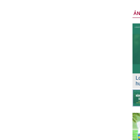
Ả
L
h