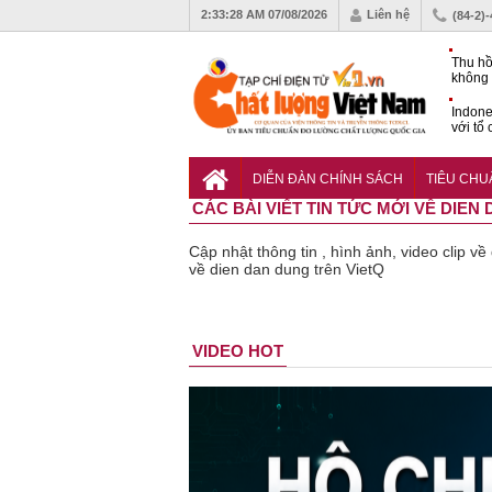
2:33:28 AM
07/08/2026
Liên hệ
(84-2)
Thu hồ
không 
Indone
với tổ
carbo
QCVN 
mới nâ
DIỄN ĐÀN CHÍNH SÁCH
TIÊU CH
công t
CÁC BÀI VIẾT TIN TỨC MỚI VỀ DIEN
Cập nhật thông tin , hình ảnh, video clip v
về dien dan dung trên VietQ
Bột rau
Cảnh báo
VIDEO HOT
‘detox’ vi
39 lô th
phạm về
phẩm b
chất lượng,
vệ sức
tiêu hủy
khỏe giả
gần 76.000
kém chấ
hộp
lượng b
thu hồi