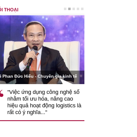
I THOẠI
Ông Hoàng Quang Phòn
S Phan Đức Hiếu - Chuyên gia kinh tế
VCCI
"Việc ứng dụng công nghệ số
""Theo tôi, cần 
nhằm tối ưu hóa, nâng cao
gốc rễ về nhận
hiệu quả hoạt động logistics là
nghiệp cần coi
rất có ý nghĩa..."
động hài hoà là
triển..."