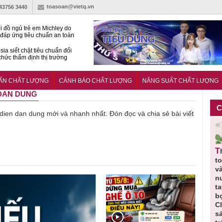
toasoan@vietq.vn
-43756 3440
i đồ ngủ trẻ em Michley do
đáp ứng tiêu chuẩn an toàn
sia siết chặt tiêu chuẩn đối
 chức thẩm định thị trường
n
27:2025/BCT: Quy chuẩn
ng chuẩn quản lý an toàn
UẨN CHẤT LƯỢNG
CẢNH BÁO CHẤT LƯỢNG
NĂNG SUẤT CHẤT LƯỢNG
rình thủy điện
 DAN DUNG
C
ề dien dan dung mới và nhanh nhất. Đón đọc và chia sẻ bài viết
Thu hồi
Thu hồi
Người tiêu
Cảnh báo
Thu hồi
ực
toàn quốc
Cao lỏng
dùng cần
sản phẩm
t
ảo
sản phẩm
Cảm cúm
cảnh giác
nhập ngoại
và
tắm gội
Bảo
lựa chọn
bị thu hồi
n
,
Oatrum và
Phương
thịt lợn đạt
do mất an
t
t
Tabame Pro
không đạt
tiêu chuẩn
toàn có thể
b
ị
không đạt
chất lượng
và an toàn
xuất hiện
C
chất lượng
tại Việt Nam
s