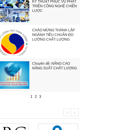
KỸ THUẬT PHỤC VỤ PHÁT
TRIỂN CÔNG NGHỆ CHIẾN
LƯỢC
CHÀO MỪNG THÀNH LẬP
NGÀNH TIÊU CHUẨN ĐO
LƯỜNG CHẤT LƯỢNG
Chuyên đề: NÂNG CAO
NĂNG SUẤT CHẤT LƯỢNG
1
2
3