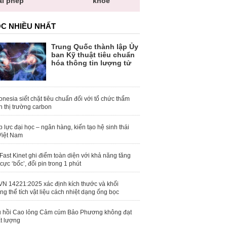
ái phép
khỏe
toàn quố
C NHIỀU NHẤT
Trung Quốc thành lập Ủy
ban Kỹ thuật tiêu chuẩn
hóa thông tin lượng tử
onesia siết chặt tiêu chuẩn đối với tổ chức thẩm
h thị trường carbon
 lực đại học – ngân hàng, kiến tạo hệ sinh thái
Việt Nam
Fast Kinet ghi điểm toàn diện với khả năng tăng
 cực ‘bốc’, đổi pin trong 1 phút
N 14221:2025 xác định kích thước và khối
ng thể tích vật liệu cách nhiệt dạng ống bọc
 hồi Cao lỏng Cảm cúm Bảo Phương không đạt
t lượng