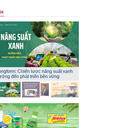
NH
ongform: Chiến lược năng suất xanh
ướng đến phát triển bền vững