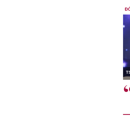
ĐỐ
ó Viện trưởng
T
ệc phải làm
Việc sử dụng hiệu quả chính
và trên thực tế
sách tài khóa không chỉ mang ý
 hành như tăng
nghĩa hỗ trợ ngắn hạn mà còn
a học công
đóng vai trò tạo nền tảng cho
 các cơ chế
tăng trưởng bền vững dài hạn.
i mới sáng tạo,