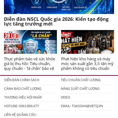
Diễn đàn NSCL Quốc gia 2026: Kiến tạo động
lực tăng trưởng mới
Thực phẩm bảo vệ sức khỏe
Phát hiện kho hàng và máy
giả bị thu hồi: Tiêu chuẩn,
móc sản xuất gần 3,5 tấn mỹ
quy chuẩn - 'lá chắn' bảo vệ
phẩm không có tiêu chuẩn
người tiêu dùng
DIỄN ĐÀN CHÍNH SÁCH
TIÊU CHUẨN CHẤT LƯỢNG
CẢNH BÁO CHẤT LƯỢNG
NĂNG SUẤT CHẤT LƯỢNG
THƯƠNG HIỆU HỘI NHẬP
VIDEO
HOTLINE: 0963.806.677
EMAIL:
TOASOAN@VIETQ.VN
LIÊN HỆ QUẢNG CÁO :