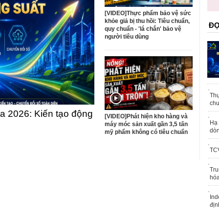
trái phép
[VIDEO]Thực phẩm bảo vệ sức
khỏe giả bị thu hồi: Tiêu chuẩn,
ĐỌ
quy chuẩn - 'lá chắn' bảo vệ
người tiêu dùng
Thự
chu
 2026: Kiến tạo động
[VIDEO]Phát hiện kho hàng và
Hạ 
máy móc sản xuất gần 3,5 tấn
dòn
mỹ phẩm không có tiêu chuẩn
TCV
Tru
hóa
Ind
địn