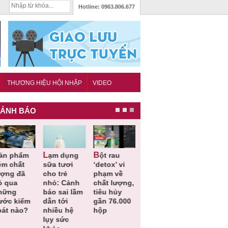
Hotline:
0963.806.677
THƯƠNG HIỆU HỘI NHẬP
VIDEO
ẢNH BÁO
Lạm dụng
Bột rau
Những quy
Thu hồi đồ
ém chất
sữa tươi
‘detox’ vi
định cần
ngủ trẻ e
ượng đã
cho trẻ
phạm về
biết trong
Michley d
ỏ qua
nhỏ: Cảnh
chất lượng,
QCVN
không đá
hững
báo sai lầm
tiêu hủy
25:2025/BCT
ứng tiêu
ước kiểm
dẫn tới
gần 76.000
để hạn chế
chuẩn an
oát nào?
nhiều hệ
hộp
sự cố điện
toàn
lụy sức
khi thi công