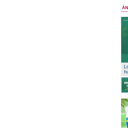
Ả
L
h