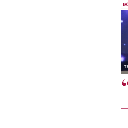
ĐỐ
ó Viện trưởng
T
ệc phải làm
Việc sử dụng hiệu quả chính
và trên thực tế
sách tài khóa không chỉ mang ý
 hành như tăng
nghĩa hỗ trợ ngắn hạn mà còn
a học công
đóng vai trò tạo nền tảng cho
 các cơ chế
tăng trưởng bền vững dài hạn.
i mới sáng tạo,