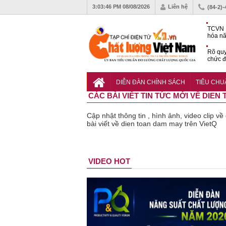
3:03:47 PM
08/08/2026
Liên hệ
(84-2)
TCVN 
hóa nă
nghiệm
Rõ quy
chức đ
Chiến 
Công c
DIỄN ĐÀN CHÍNH SÁCH
TIÊU CH
hạn ch
CÁC BÀI VIẾT TIN TỨC MỚI VỀ DIE
Cập nhật thông tin , hình ảnh, video clip 
bài viết về dien toan dam may trên VietQ
n phẩm
Lạm dụng
Bột rau
Những quy
Thu hồi đồ
VIDEO HOT
kém chất
sữa tươi
‘detox’ vi
định cần
ngủ trẻ
lượng đã
cho trẻ
phạm về
biết trong
Michley
bỏ qua
nhỏ: Cảnh
chất lượng,
QCVN
không đ
những
báo sai lầm
tiêu hủy
25:2025/BCT
ứng tiê
bước kiểm
dẫn tới
gần 76.000
để hạn chế
chuẩn a
soát nào?
nhiều hệ
hộp
sự cố điện
toàn
lụy sức
khi thi công