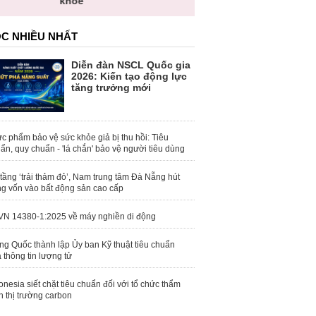
khỏe
C NHIỀU NHẤT
Diễn đàn NSCL Quốc gia
2026: Kiến tạo động lực
tăng trưởng mới
c phẩm bảo vệ sức khỏe giả bị thu hồi: Tiêu
ẩn, quy chuẩn - 'lá chắn' bảo vệ người tiêu dùng
tầng ‘trải thảm đỏ’, Nam trung tâm Đà Nẵng hút
g vốn vào bất động sản cao cấp
N 14380-1:2025 về máy nghiền di động
ng Quốc thành lập Ủy ban Kỹ thuật tiêu chuẩn
 thông tin lượng tử
onesia siết chặt tiêu chuẩn đối với tổ chức thẩm
h thị trường carbon