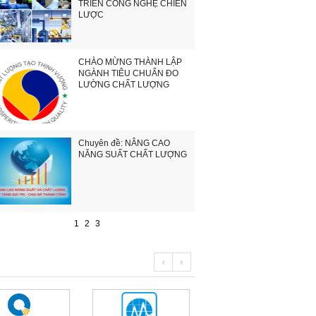
TRIỂN CÔNG NGHỆ CHIẾN
LƯỢC
CHÀO MỪNG THÀNH LẬP
NGÀNH TIÊU CHUẨN ĐO
LƯỜNG CHẤT LƯỢNG
Chuyên đề: NÂNG CAO
NĂNG SUẤT CHẤT LƯỢNG
1
2
3