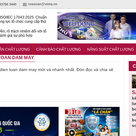
toasoan@vietq.vn
-43756 3440
ISO/IEC 17043:2025: Chuẩn
ng lực tổ chức cung cấp thử
 thành thạo
ền, rõ trách nhiệm đối với tổ
ánh giá sự phù hợp
lược tiêu chuẩn quốc gia:
ụ định hướng tổng thể, dài
UẨN CHẤT LƯỢNG
CẢNH BÁO CHẤT LƯỢNG
NĂNG SUẤT CHẤT LƯỢNG
o hoạt động tiêu chuẩn
N TOAN DAM MAY
C
về dien toan dam may mới và nhanh nhất. Đón đọc và chia sẻ
Thu hồi
Người tiêu
Cảnh báo
Thu hồi
Sản phẩm
 em
Cao lỏng
dùng cần
sản phẩm
toàn quốc
k
 do
Cảm cúm
cảnh giác
nhập ngoại
và tiêu hủy
l
áp
Bảo
lựa chọn
bị thu hồi
nước rửa
b
u
Phương
thịt lợn đạt
do mất an
tay dạng
n
n
không đạt
tiêu chuẩn
toàn có thể
bọt Layer
b
chất lượng
và an toàn
xuất hiện
Clean do
s
tại Việt Nam
sản xuất