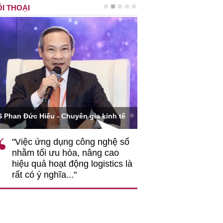
I THOẠI
Ông Hoàng Quang Phòn
S Phan Đức Hiếu - Chuyên gia kinh tế
VCCI
"Việc ứng dụng công nghệ số
""Theo tôi, cần 
nhằm tối ưu hóa, nâng cao
gốc rễ về nhận
hiệu quả hoạt động logistics là
nghiệp cần coi
rất có ý nghĩa..."
động hài hoà là
triển..."