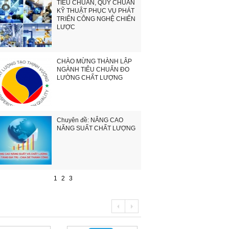
TIÊU CHUẨN, QUY CHUẨN
KỸ THUẬT PHỤC VỤ PHÁT
TRIỂN CÔNG NGHỆ CHIẾN
LƯỢC
CHÀO MỪNG THÀNH LẬP
NGÀNH TIÊU CHUẨN ĐO
LƯỜNG CHẤT LƯỢNG
Chuyên đề: NÂNG CAO
NĂNG SUẤT CHẤT LƯỢNG
1
2
3