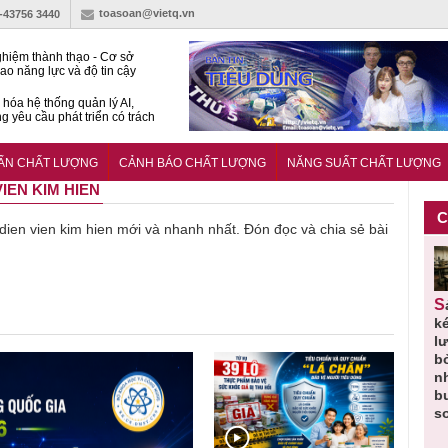
toasoan@vietq.vn
)-43756 3440
hiệm thành thạo - Cơ sở
ao năng lực và độ tin cậy
thí nghiệm
hóa hệ thống quản lý AI,
g yêu cầu phát triển có trách
15:2026/BCA yêu cầu kỹ
Trung tâm sát hạch lái xe
UẨN CHẤT LƯỢNG
CẢNH BÁO CHẤT LƯỢNG
NĂNG SUẤT CHẤT LƯỢNG
 bộ
VIEN KIM HIEN
C
ề dien vien kim hien mới và nhanh nhất. Đón đọc và chia sẻ bài
Thu hồi
Người tiêu
Cảnh báo
Thu hồi
Sản phẩm
 em
Cao lỏng
dùng cần
sản phẩm
toàn quốc
k
 do
Cảm cúm
cảnh giác
nhập ngoại
và tiêu hủy
l
áp
Bảo
lựa chọn
bị thu hồi
nước rửa
b
u
Phương
thịt lợn đạt
do mất an
tay dạng
n
n
không đạt
tiêu chuẩn
toàn có thể
bọt Layer
b
chất lượng
và an toàn
xuất hiện
Clean do
s
tại Việt Nam
sản xuất