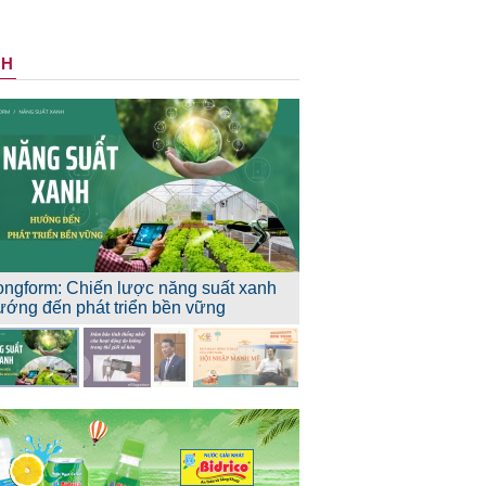
NH
ongform: Chiến lược năng suất xanh
ướng đến phát triển bền vững