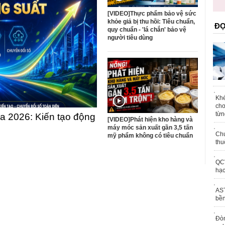
trái phép
[VIDEO]Thực phẩm bảo vệ sức
khỏe giả bị thu hồi: Tiêu chuẩn,
ĐỌ
quy chuẩn - 'lá chắn' bảo vệ
người tiêu dùng
Khé
chơ
từn
 2026: Kiến tạo động
[VIDEO]Phát hiện kho hàng và
máy móc sản xuất gần 3,5 tấn
Chu
mỹ phẩm không có tiêu chuẩn
thu
QCV
hạc
AST
bền
Đòn