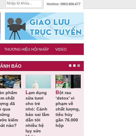
Hotline:
0963.806.677
THƯƠNG HIỆU HỘI NHẬP
VIDEO
ẢNH BÁO
Lạm dụng
Bột rau
Những quy
Thu hồi đồ
ém chất
sữa tươi
‘detox’ vi
định cần
ngủ trẻ e
ượng đã
cho trẻ
phạm về
biết trong
Michley d
ỏ qua
nhỏ: Cảnh
chất lượng,
QCVN
không đá
hững
báo sai lầm
tiêu hủy
25:2025/BCT
ứng tiêu
ước kiểm
dẫn tới
gần 76.000
để hạn chế
chuẩn an
oát nào?
nhiều hệ
hộp
sự cố điện
toàn
lụy sức
khi thi công