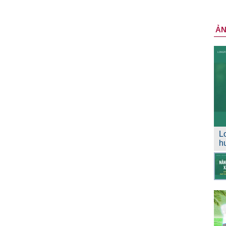
Ả
L
h