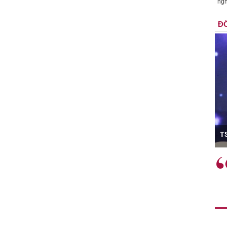
ngh
ĐỐ
ó Viện trưởng
T
ệc phải làm
Việc sử dụng hiệu quả chính
và trên thực tế
sách tài khóa không chỉ mang ý
 hành như tăng
nghĩa hỗ trợ ngắn hạn mà còn
a học công
đóng vai trò tạo nền tảng cho
 các cơ chế
tăng trưởng bền vững dài hạn.
i mới sáng tạo,