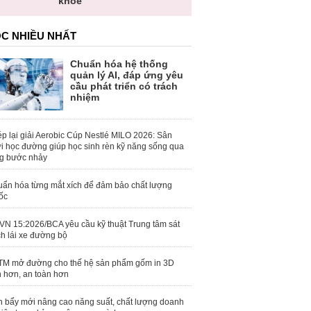
khỏe
C NHIỀU NHẤT
Chuẩn hóa hệ thống
quản lý AI, đáp ứng yêu
cầu phát triển có trách
nhiệm
p lại giải Aerobic Cúp Nestlé MILO 2026: Sân
i học đường giúp học sinh rèn kỹ năng sống qua
g bước nhảy
ẩn hóa từng mắt xích để đảm bảo chất lượng
ốc
N 15:2026/BCA yêu cầu kỹ thuật Trung tâm sát
h lái xe đường bộ
M mở đường cho thế hệ sản phẩm gốm in 3D
 hơn, an toàn hơn
 bẩy mới nâng cao năng suất, chất lượng doanh