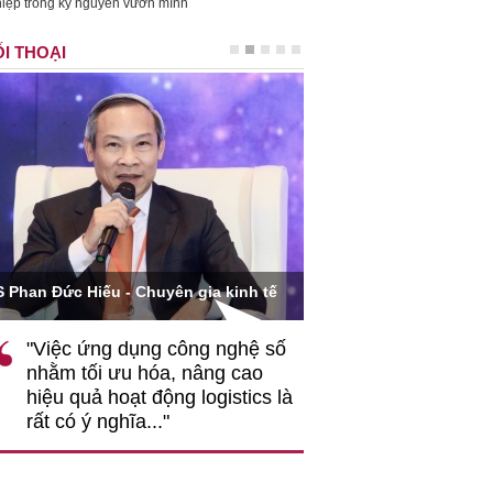
iệp trong kỷ nguyên vươn mình
I THOẠI
Ông Hoàng Quang Phòn
S Phan Đức Hiếu - Chuyên gia kinh tế
VCCI
"Việc ứng dụng công nghệ số
""Theo tôi, cần 
nhằm tối ưu hóa, nâng cao
gốc rễ về nhận
hiệu quả hoạt động logistics là
nghiệp cần coi
rất có ý nghĩa..."
động hài hoà là
triển..."