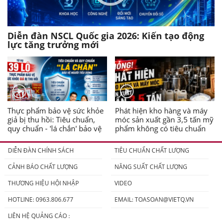
Diễn đàn NSCL Quốc gia 2026: Kiến tạo động
lực tăng trưởng mới
Thực phẩm bảo vệ sức khỏe
Phát hiện kho hàng và máy
giả bị thu hồi: Tiêu chuẩn,
móc sản xuất gần 3,5 tấn mỹ
quy chuẩn - 'lá chắn' bảo vệ
phẩm không có tiêu chuẩn
người tiêu dùng
DIỄN ĐÀN CHÍNH SÁCH
TIÊU CHUẨN CHẤT LƯỢNG
CẢNH BÁO CHẤT LƯỢNG
NĂNG SUẤT CHẤT LƯỢNG
THƯƠNG HIỆU HỘI NHẬP
VIDEO
HOTLINE: 0963.806.677
EMAIL:
TOASOAN@VIETQ.VN
LIÊN HỆ QUẢNG CÁO :