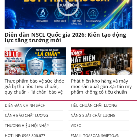
Diễn đàn NSCL Quốc gia 2026: Kiến tạo động
lực tăng trưởng mới
Thực phẩm bảo vệ sức khỏe
Phát hiện kho hàng và máy
giả bị thu hồi: Tiêu chuẩn,
móc sản xuất gần 3,5 tấn mỹ
quy chuẩn - 'lá chắn' bảo vệ
phẩm không có tiêu chuẩn
người tiêu dùng
DIỄN ĐÀN CHÍNH SÁCH
TIÊU CHUẨN CHẤT LƯỢNG
CẢNH BÁO CHẤT LƯỢNG
NĂNG SUẤT CHẤT LƯỢNG
THƯƠNG HIỆU HỘI NHẬP
VIDEO
HOTLINE: 0963.806.677
EMAIL:
TOASOAN@VIETQ.VN