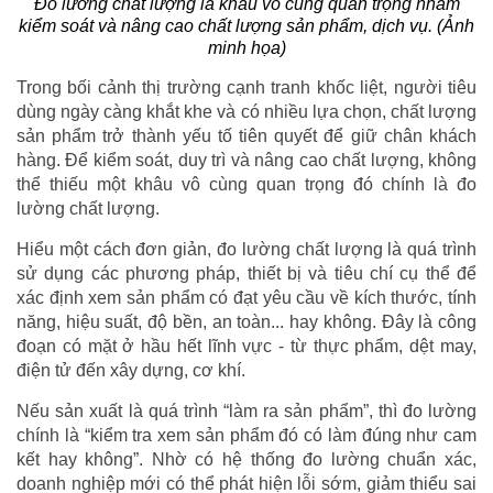
Đo lường chất lượng là khâu vô cùng quan trọng nhằm
kiểm soát và nâng cao chất lượng sản phẩm, dịch vụ. (Ảnh
minh họa)
Trong bối cảnh thị trường cạnh tranh khốc liệt, người tiêu
dùng ngày càng khắt khe và có nhiều lựa chọn, chất lượng
sản phẩm trở thành yếu tố tiên quyết để giữ chân khách
hàng. Để kiểm soát, duy trì và nâng cao chất lượng, không
thể thiếu một khâu vô cùng quan trọng đó chính là đo
lường chất lượng.
Hiểu một cách đơn giản, đo lường chất lượng là quá trình
sử dụng các phương pháp, thiết bị và tiêu chí cụ thể để
xác định xem sản phẩm có đạt yêu cầu về kích thước, tính
năng, hiệu suất, độ bền, an toàn... hay không. Đây là công
đoạn có mặt ở hầu hết lĩnh vực - từ thực phẩm, dệt may,
điện tử đến xây dựng, cơ khí.
Nếu sản xuất là quá trình “làm ra sản phẩm”, thì đo lường
chính là “kiểm tra xem sản phẩm đó có làm đúng như cam
kết hay không”. Nhờ có hệ thống đo lường chuẩn xác,
doanh nghiệp mới có thể phát hiện lỗi sớm, giảm thiểu sai