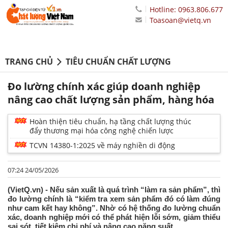
Hotline: 0963.806.677
Toasoan@vietq.vn
TRANG CHỦ
TIÊU CHUẨN CHẤT LƯỢNG
Đo lường chính xác giúp doanh nghiệp
nâng cao chất lượng sản phẩm, hàng hóa
Hoàn thiện tiêu chuẩn, hạ tầng chất lượng thúc
đẩy thương mại hóa công nghệ chiến lược
TCVN 14380-1:2025 về máy nghiền di động
07:24 24/05/2026
(VietQ.vn) - Nếu sản xuất là quá trình “làm ra sản phẩm”, thì
đo lường chính là “kiểm tra xem sản phẩm đó có làm đúng
như cam kết hay không”. Nhờ có hệ thống đo lường chuẩn
xác, doanh nghiệp mới có thể phát hiện lỗi sớm, giảm thiểu
sai sót, tiết kiệm chi phí và nâng cao năng suất.