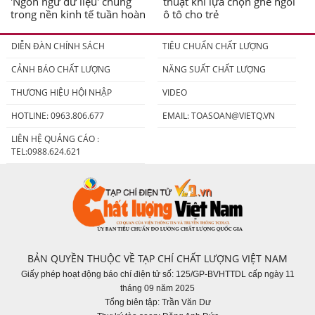
'Ngôn ngữ dữ liệu' chung
thuật khi lựa chọn ghế ngồi
trong nền kinh tế tuần hoàn
ô tô cho trẻ
DIỄN ĐÀN CHÍNH SÁCH
TIÊU CHUẨN CHẤT LƯỢNG
CẢNH BÁO CHẤT LƯỢNG
NĂNG SUẤT CHẤT LƯỢNG
THƯƠNG HIỆU HỘI NHẬP
VIDEO
HOTLINE: 0963.806.677
EMAIL:
TOASOAN@VIETQ.VN
LIÊN HỆ QUẢNG CÁO :
TEL:0988.624.621
BẢN QUYỀN THUỘC VỀ TẠP CHÍ CHẤT LƯỢNG VIỆT NAM
Giấy phép hoạt động báo chí điện tử số: 125/GP-BVHTTDL cấp ngày 11
tháng 09 năm 2025
Tổng biên tập: Trần Văn Dư