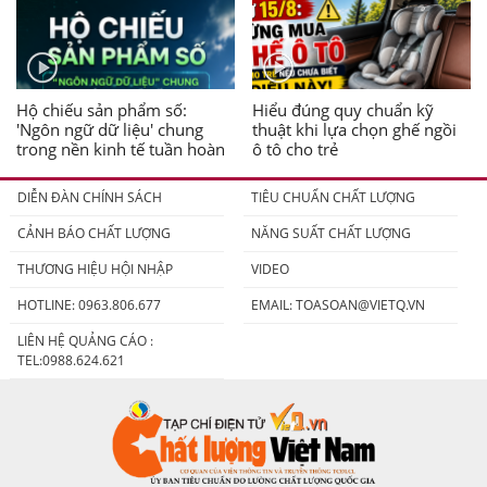
Hộ chiếu sản phẩm số:
Hiểu đúng quy chuẩn kỹ
'Ngôn ngữ dữ liệu' chung
thuật khi lựa chọn ghế ngồi
trong nền kinh tế tuần hoàn
ô tô cho trẻ
DIỄN ĐÀN CHÍNH SÁCH
TIÊU CHUẨN CHẤT LƯỢNG
CẢNH BÁO CHẤT LƯỢNG
NĂNG SUẤT CHẤT LƯỢNG
THƯƠNG HIỆU HỘI NHẬP
VIDEO
HOTLINE: 0963.806.677
EMAIL:
TOASOAN@VIETQ.VN
LIÊN HỆ QUẢNG CÁO :
TEL:0988.624.621