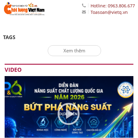
Hotline: 0963.806.677
Toasoan@vietq.vn
TAGS
Xem thêm
VIDEO