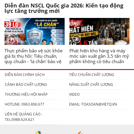
Diễn đàn NSCL Quốc gia 2026: Kiến tạo động
lực tăng trưởng mới
Thực phẩm bảo vệ sức khỏe
Phát hiện kho hàng và máy
giả bị thu hồi: Tiêu chuẩn,
móc sản xuất gần 3,5 tấn mỹ
quy chuẩn - 'lá chắn' bảo vệ
phẩm không có tiêu chuẩn
người tiêu dùng
DIỄN ĐÀN CHÍNH SÁCH
TIÊU CHUẨN CHẤT LƯỢNG
CẢNH BÁO CHẤT LƯỢNG
NĂNG SUẤT CHẤT LƯỢNG
THƯƠNG HIỆU HỘI NHẬP
VIDEO
HOTLINE: 0963.806.677
EMAIL:
TOASOAN@VIETQ.VN
LIÊN HỆ QUẢNG CÁO :
TEL:0988.624.621