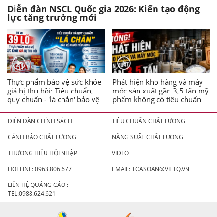
Diễn đàn NSCL Quốc gia 2026: Kiến tạo động
lực tăng trưởng mới
Thực phẩm bảo vệ sức khỏe
Phát hiện kho hàng và máy
giả bị thu hồi: Tiêu chuẩn,
móc sản xuất gần 3,5 tấn mỹ
quy chuẩn - 'lá chắn' bảo vệ
phẩm không có tiêu chuẩn
người tiêu dùng
DIỄN ĐÀN CHÍNH SÁCH
TIÊU CHUẨN CHẤT LƯỢNG
CẢNH BÁO CHẤT LƯỢNG
NĂNG SUẤT CHẤT LƯỢNG
THƯƠNG HIỆU HỘI NHẬP
VIDEO
HOTLINE: 0963.806.677
EMAIL:
TOASOAN@VIETQ.VN
LIÊN HỆ QUẢNG CÁO :
TEL:0988.624.621