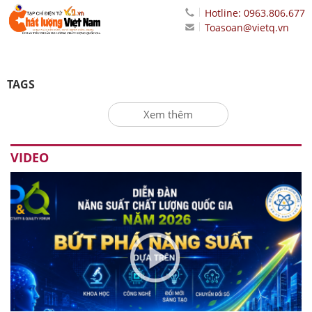
Hotline: 0963.806.677
Toasoan@vietq.vn
TAGS
Xem thêm
VIDEO