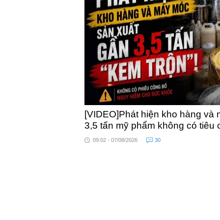
khỏe
toàn quốc
[VIDEO]Phát hiện kho hàng và 
3,5 tấn mỹ phẩm không có tiêu
09:02 - 07/08/2026
30