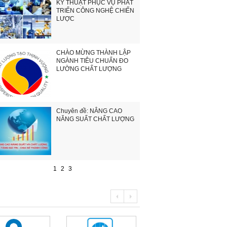
KỸ THUẬT PHỤC VỤ PHÁT
TRIỂN CÔNG NGHỆ CHIẾN
LƯỢC
CHÀO MỪNG THÀNH LẬP
NGÀNH TIÊU CHUẨN ĐO
LƯỜNG CHẤT LƯỢNG
Chuyên đề: NÂNG CAO
NĂNG SUẤT CHẤT LƯỢNG
1
2
3