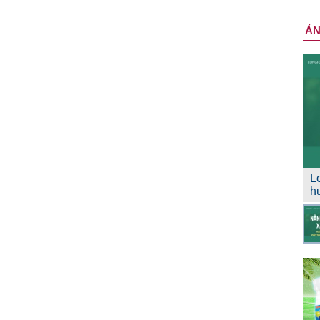
Ả
L
h