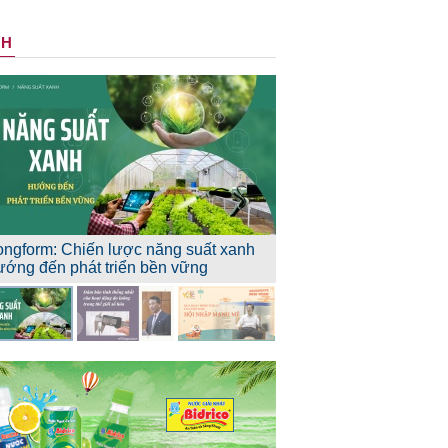
NH
ongform: Chiến lược năng suất xanh
ướng đến phát triển bền vững