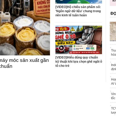
trái phép
k
[VIDEO]Hộ chiếu sản phẩm số:
'Ngôn ngữ dữ liệu' chung trong
ĐỌ
nền kinh tế tuần hoàn
Tru
hóa
[VIDEO]Hiểu đúng quy chuẩn
máy móc sản xuất gần
kỹ thuật khi lựa chọn ghế ngồi ô
Ind
 chuẩn
tô cho trẻ
địn
Hợp
AI 
Vin
tốc
TCV
lượ