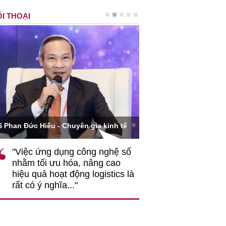
I THOẠI
Ông Hoàng Quang Phòn
S Phan Đức Hiếu - Chuyên gia kinh tế
VCCI
"Việc ứng dụng công nghệ số
""Theo tôi, cần 
nhằm tối ưu hóa, nâng cao
gốc rễ về nhận
hiệu quả hoạt động logistics là
nghiệp cần coi
rất có ý nghĩa..."
động hài hoà là
triển..."