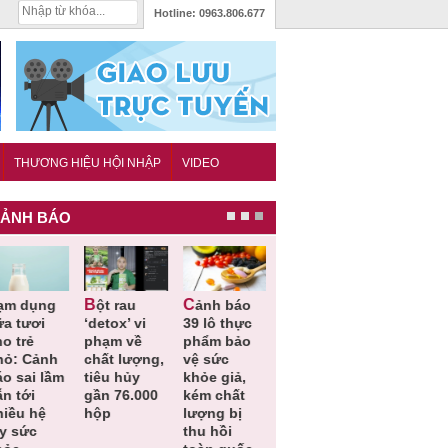
Hotline:
0963.806.677
THƯƠNG HIỆU HỘI NHẬP
VIDEO
ẢNH BÁO
Bột rau
Cảnh báo
Thu hồi đồ
Thu hồi
ữa tươi
‘detox’ vi
39 lô thực
ngủ trẻ em
Cao lỏng
o trẻ
phạm về
phẩm bảo
Michley do
Cảm cúm
hỏ: Cảnh
chất lượng,
vệ sức
không đáp
Bảo
áo sai lầm
tiêu hủy
khỏe giả,
ứng tiêu
Phương
n tới
gần 76.000
kém chất
chuẩn an
không đạ
hiều hệ
hộp
lượng bị
toàn
chất lượn
ụy sức
thu hồi