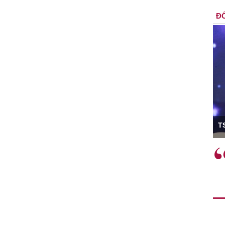
ĐỐ
ó Viện trưởng
T
ệc phải làm
Việc sử dụng hiệu quả chính
và trên thực tế
sách tài khóa không chỉ mang ý
 hành như tăng
nghĩa hỗ trợ ngắn hạn mà còn
a học công
đóng vai trò tạo nền tảng cho
 các cơ chế
tăng trưởng bền vững dài hạn.
i mới sáng tạo,