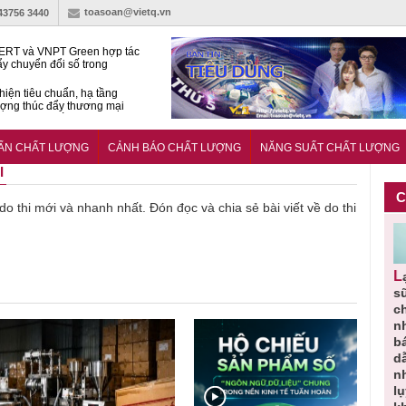
toasoan@vietq.vn
-43756 3440
RT và VNPT Green hợp tác
ẩy chuyển đổi số trong
 nhận nông nghiệp
hiện tiêu chuẩn, hạ tầng
ượng thúc đẩy thương mại
ng nghệ chiến lược
14380-1:2025 về máy
 di động
UẨN CHẤT LƯỢNG
CẢNH BÁO CHẤT LƯỢNG
NĂNG SUẤT CHẤT LƯỢNG
I
C
 do thi mới và nhanh nhất. Đón đọc và chia sẻ bài viết về do thi
Người tiêu
Cảnh báo
Thu hồi
Sản phẩm
Lạm dụng
g
dùng cần
sản phẩm
toàn quốc
kém chất
s
m
cảnh giác
nhập ngoại
và tiêu hủy
lượng đã
ch
lựa chọn
bị thu hồi
nước rửa
bỏ qua
n
thịt lợn đạt
do mất an
tay dạng
những
b
ạt
tiêu chuẩn
toàn có thể
bọt Layer
bước kiểm
dẫ
ợng
và an toàn
xuất hiện
Clean do
soát nào?
n
tại Việt Nam
sản xuất
l