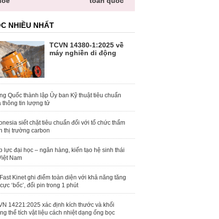
hỏe
toàn quốc
C NHIỀU NHẤT
TCVN 14380-1:2025 về
máy nghiền di động
ng Quốc thành lập Ủy ban Kỹ thuật tiêu chuẩn
 thông tin lượng tử
onesia siết chặt tiêu chuẩn đối với tổ chức thẩm
h thị trường carbon
 lực đại học – ngân hàng, kiến tạo hệ sinh thái
Việt Nam
Fast Kinet ghi điểm toàn diện với khả năng tăng
 cực ‘bốc’, đổi pin trong 1 phút
N 14221:2025 xác định kích thước và khối
ng thể tích vật liệu cách nhiệt dạng ống bọc