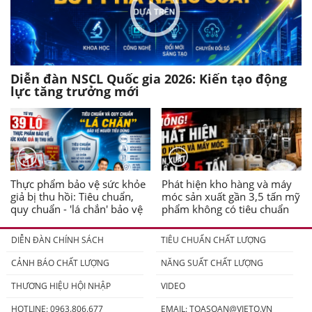
Diễn đàn NSCL Quốc gia 2026: Kiến tạo động
lực tăng trưởng mới
Thực phẩm bảo vệ sức khỏe
Phát hiện kho hàng và máy
giả bị thu hồi: Tiêu chuẩn,
móc sản xuất gần 3,5 tấn mỹ
quy chuẩn - 'lá chắn' bảo vệ
phẩm không có tiêu chuẩn
người tiêu dùng
DIỄN ĐÀN CHÍNH SÁCH
TIÊU CHUẨN CHẤT LƯỢNG
CẢNH BÁO CHẤT LƯỢNG
NĂNG SUẤT CHẤT LƯỢNG
THƯƠNG HIỆU HỘI NHẬP
VIDEO
HOTLINE: 0963.806.677
EMAIL:
TOASOAN@VIETQ.VN