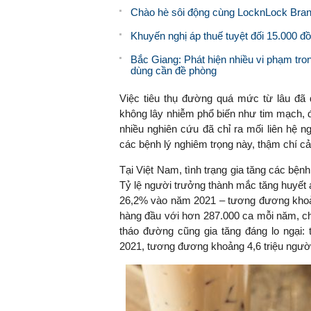
Chào hè sôi động cùng LocknLock Bran
Khuyến nghị áp thuế tuyệt đối 15.000 đ
Bắc Giang: Phát hiện nhiều vi phạm tro
dùng cần đề phòng
Việc tiêu thụ đường quá mức từ lâu đã
không lây nhiễm phổ biến như tim mạch, đ
nhiều nghiên cứu đã chỉ ra mối liên hệ n
các bệnh lý nghiêm trọng này, thậm chí cả
Tại Việt Nam, tình trạng gia tăng các bện
Tỷ lệ người trưởng thành mắc tăng huyết
26,2% vào năm 2021 – tương đương khoản
hàng đầu với hơn 287.000 ca mỗi năm, ch
tháo đường cũng gia tăng đáng lo ngại
2021, tương đương khoảng 4,6 triệu ngườ