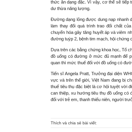
thức ăn dạng đặc. Vì vậy, cơ thể sẽ tiếp
dư thừa năng lượng.
Đường dạng lỏng được dung nạp nhanh d
làm thay đổi quá trình trao đổi chất củ
chuyển hóa gây tăng huyết áp và viêm nh
đường tuýp 2, bệnh tim mạch, hội chứng
Dựa trên các bằng chứng khoa học, Tổ ch
đồ uống có đường ở mức đủ mạnh để ph
quan thì mức thuế đối với đồ uống có đườn
Tiến sĩ Angela Pratt, Trưởng đại diện W
vực và trên thế giới, Việt Nam đang bị c
thuế tiêu thụ đặc biệt là cơ hội tuyệt vờ
can thiệp, xu hướng tiêu thụ đồ uống có đ
đối với trẻ em, thanh thiếu niên, người trư
Thích và chia sẻ bài viết: