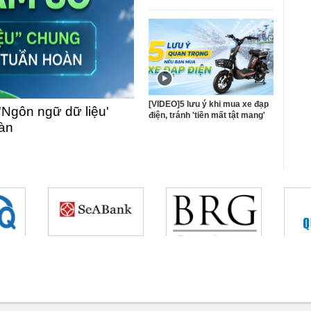
[VIDEO]5 lưu ý khi mua xe đạp
'Ngôn ngữ dữ liệu'
điện, tránh 'tiền mất tật mang'
oàn