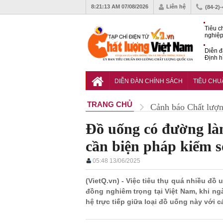
8:21:14 AM
07/08/2026
Liên hệ
(84-2)
Tiêu c
nghiệp
Diễn đ
Định h
phát tr
Sắp di
Chất l
DIỄN ĐÀN CHÍNH SÁCH
TIÊU CH
TRANG CHỦ
Cảnh báo Chất lượ
Đồ uống có đường là
cần biện pháp kiểm s
05:48 13/06/2025
(VietQ.vn) - Việc tiêu thụ quá nhiều đ
đồng nghiêm trọng tại Việt Nam, khi n
hệ trực tiếp giữa loại đồ uống này với 