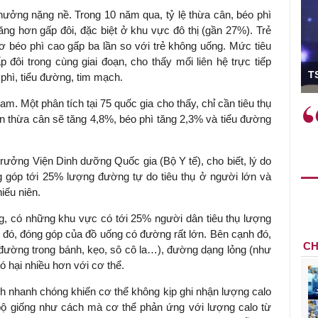
hưởng nặng nề. Trong 10 năm qua, tỷ lệ thừa cân, béo phì
ăng hơn gấp đôi, đặc biệt ở khu vực đô thị (gần 27%). Trẻ
béo phì cao gấp ba lần so với trẻ không uống. Mức tiêu
 đôi trong cùng giai đoạn, cho thấy mối liên hệ trực tiếp
ó Viện trưởng
T
 phì, tiểu đường, tim mạch.
m. Một phân tích tại 75 quốc gia cho thấy, chỉ cần tiêu thụ
ệc phải làm
Việc sử dụng hiệu quả chính
n thừa cân sẽ tăng 4,8%, béo phì tăng 2,3% và tiểu đường
và trên thực tế
sách tài khóa không chỉ mang ý
 hành như tăng
nghĩa hỗ trợ ngắn hạn mà còn
a học công
đóng vai trò tạo nền tảng cho
ưởng Viện Dinh dưỡng Quốc gia (Bộ Y tế), cho biết, lý do
 các cơ chế
tăng trưởng bền vững dài hạn.
 góp tới 25% lượng đường tự do tiêu thụ ở người lớn và
i mới sáng tạo,
iếu niên.
ng, có những khu vực có tới 25% người dân tiêu thụ lượng
 đó, đóng góp của đồ uống có đường rất lớn. Bên cạnh đó,
CH
ường trong bánh, kẹo, sô cô la…), đường dạng lỏng (như
ó hại nhiều hơn với cơ thể.
nhanh chóng khiến cơ thể không kịp ghi nhận lượng calo
bộ giống như cách mà cơ thể phản ứng với lượng calo từ