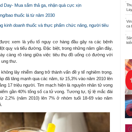
d Day- Mua sắm thả ga, nhận quà cực xịn
Thu
Lay
ồng/bao thuốc lá từ năm 2030
Vin
ng kinh doanh thuốc và thực phẩm chức năng, người tiêu
ca 
Sản
 được xem là yếu tố nguy cơ hàng đầu gây ra các bệnh
kiể
ột quỵ và tiểu đường. Đặc biệt, trong những năm gần đây,
gày càng rõ ràng giữa việc tiêu thụ đồ uống có đường với
 ung thư.
h không lây nhiễm đang trở thành vấn đề y tế nghiêm trọng.
 áp đã tăng mạnh qua các năm, từ 15,3% vào năm 2010 lên
g 17 triệu người. Tim mạch hiện là nguyên nhân tử vong
iếm gần 40% tổng số ca tử vong. Tương tự, tỷ lệ mắc đái
: từ 2,2% (năm 2010) lên 7% ở nhóm tuổi 18-69 vào năm
i.