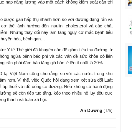
 tục nạp năng lượng vào một cách không kiểm soát dẫn tới
o được gan hấp thụ nhanh hơn so với đường dạng rắn và
a cơ thể, ảnh hưởng đến insulin, cholesterol và các chất
iễm. Những thay đổi này làm tăng nguy cơ mắc bệnh tiểu
 chuyển hóa, bệnh gan…
ức Y tế Thế giới đã khuyến cáo để giảm tiêu thụ đường từ
òng ngừa bệnh béo phì và các vấn đề sức khỏe có liên
g cần phải đảm bảo tăng giá bán lẻ lên ít nhất là 20%.
HO tại Việt Nam cũng cho rằng, so với các nước trong khu
hậm hơn. Vì thế, việc Quốc hội đang xem xét sửa đổi Luật
i để áp thuế với đồ uống có đường. Nếu không có hành động
ường sẽ còn tiếp tục tăng, kéo theo nhiều hệ lụy tiêu cực
ởng thành và toàn xã hội.
An Dương
(T/h)