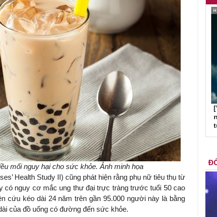
[
n
ĐỐ
iều mối nguy hại cho sức khỏe. Ảnh minh họa
es’ Health Study II) cũng phát hiện rằng phụ nữ tiêu thụ từ
y có nguy cơ mắc ung thư đại trực tràng trước tuổi 50 cao
iên cứu kéo dài 24 năm trên gần 95.000 người này là bằng
 dài của đồ uống có đường đến sức khỏe.