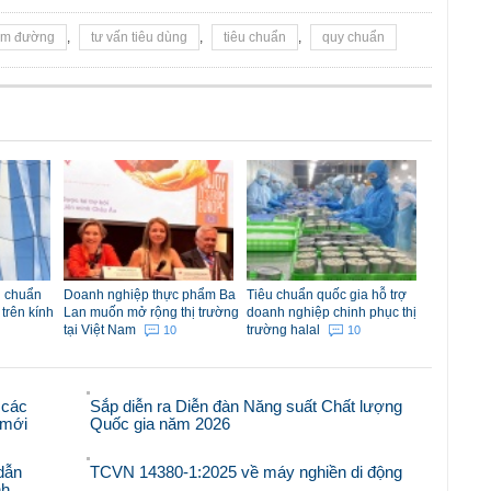
ảm đường
,
tư vấn tiêu dùng
,
tiêu chuẩn
,
quy chuẩn
u chuẩn
Doanh nghiệp thực phẩm Ba
Tiêu chuẩn quốc gia hỗ trợ
 trên kính
Lan muốn mở rộng thị trường
doanh nghiệp chinh phục thị
tại Việt Nam
trường halal
10
10
 các
Sắp diễn ra Diễn đàn Năng suất Chất lượng
i mới
Quốc gia năm 2026
dẫn
TCVN 14380-1:2025 về máy nghiền di động
nh