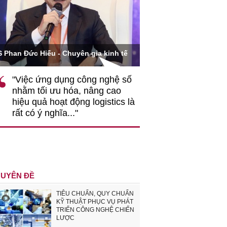
Ông Hoàng Quang Phòn
S Phan Đức Hiếu - Chuyên gia kinh tế
VCCI
"Việc ứng dụng công nghệ số
""Theo tôi, cần 
nhằm tối ưu hóa, nâng cao
gốc rễ về nhận
hiệu quả hoạt động logistics là
nghiệp cần coi
rất có ý nghĩa..."
động hài hoà là
triển..."
UYÊN ĐỀ
TIÊU CHUẨN, QUY CHUẨN
KỸ THUẬT PHỤC VỤ PHÁT
TRIỂN CÔNG NGHỆ CHIẾN
LƯỢC