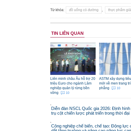
Từ khóa:
đồ uống có đường
,
thực phẩm gi
TIN LIÊN QUAN
Liên minh châu Âu hỗ trợ 20
ASTM xây dựng tiê
triệu Euro cho ngành Lâm
mới về men trang trí
nghiệp quản lý rừng bền
phẳng
10
vững
10
Diễn đàn NSCL Quốc gia 2026: Định hình
trụ cột chiến lược phát triển trong thời đạ
Công nghiệp chế biến, chế tạo: Động lực 
dắt tăng trưởng và nâng cao năng lực cạ