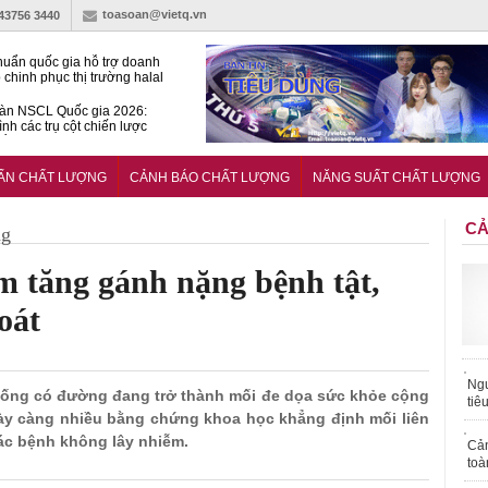
toasoan@vietq.vn
-43756 3440
huẩn quốc gia hỗ trợ doanh
 chinh phục thị trường halal
àn NSCL Quốc gia 2026:
ình các trụ cột chiến lược
iển trong thời đại mới
ễn ra Diễn đàn Năng suất
ượng Quốc gia năm 2026
UẨN CHẤT LƯỢNG
CẢNH BÁO CHẤT LƯỢNG
NĂNG SUẤT CHẤT LƯỢNG
CẢ
ng
m tăng gánh nặng bệnh tật,
oát
Ngư
ồ uống có đường đang trở thành mối đe dọa sức khỏe cộng
tiê
gày càng nhiều bằng chứng khoa học khẳng định mối liên
các bệnh không lây nhiễm.
Cả
toà