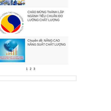
CHÀO MỪNG THÀNH LẬP
NGÀNH TIÊU CHUẨN ĐO
LƯỜNG CHẤT LƯỢNG
Chuyên đề: NÂNG CAO
NĂNG SUẤT CHẤT LƯỢNG
1
2
3