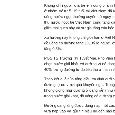
Không chỉ người lớn, trẻ em cũng bị ảnh 
ở nhóm trẻ từ 5–19 tuổi tại Việt Nam đã t
uống nước ngọt thường xuyên có nguy cơ 
thụ nước ngọt tại Việt Nam cũng tăng gấp
TS. Nguyễn Đức Độ - Ph
Viện Kinh tế Tài chính
giữa thói quen này và sự gia tăng của béo
Xu hướng này không chỉ giới hạn ở Việt Na
"Có rất nhiều vi
đồ uống có đường tăng 1%, tỷ lệ người lớ
ngay từ bây giờ 
tăng 0,3%.
đang được tiến
đầu tư cho kho
PGS.TS Trương Thị Tuyết Mai, Phó Viện tr
nghệ; ban hành
chọn nước giải khát có đường vì nó đóng
khuyến khích đổ
40% lượng đường tự do tiêu thụ ở thanh th
khởi nghiệp..."
Theo kết quả của tổng điều tra dinh dưỡ
đường tự do vượt quá khuyến nghị. Trong
không giống như đường ở dạng rắn (như đ
trong nước giải khát, đồ uống có đường) c
Đường dạng lỏng được dung nạp một cách 
vừa nạp vào và gửi tín hiệu no đến não 