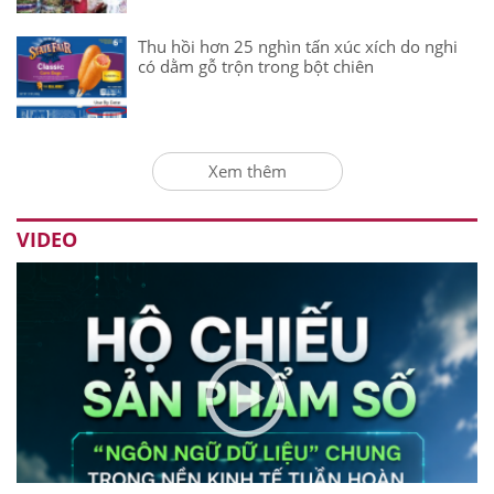
Thu hồi hơn 25 nghìn tấn xúc xích do nghi
có dằm gỗ trộn trong bột chiên
Xem thêm
VIDEO