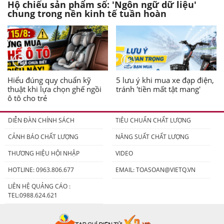
Hộ chiếu sản phẩm số: 'Ngôn ngữ dữ liệu'
chung trong nền kinh tế tuần hoàn
Hiểu đúng quy chuẩn kỹ
5 lưu ý khi mua xe đạp điện,
thuật khi lựa chọn ghế ngồi
tránh 'tiền mất tật mang'
ô tô cho trẻ
DIỄN ĐÀN CHÍNH SÁCH
TIÊU CHUẨN CHẤT LƯỢNG
CẢNH BÁO CHẤT LƯỢNG
NĂNG SUẤT CHẤT LƯỢNG
THƯƠNG HIỆU HỘI NHẬP
VIDEO
HOTLINE: 0963.806.677
EMAIL:
TOASOAN@VIETQ.VN
LIÊN HỆ QUẢNG CÁO :
TEL:0988.624.621