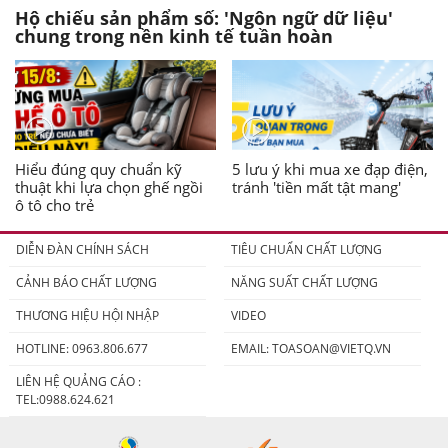
Hộ chiếu sản phẩm số: 'Ngôn ngữ dữ liệu'
chung trong nền kinh tế tuần hoàn
Hiểu đúng quy chuẩn kỹ
5 lưu ý khi mua xe đạp điện,
thuật khi lựa chọn ghế ngồi
tránh 'tiền mất tật mang'
ô tô cho trẻ
DIỄN ĐÀN CHÍNH SÁCH
TIÊU CHUẨN CHẤT LƯỢNG
CẢNH BÁO CHẤT LƯỢNG
NĂNG SUẤT CHẤT LƯỢNG
THƯƠNG HIỆU HỘI NHẬP
VIDEO
HOTLINE: 0963.806.677
EMAIL:
TOASOAN@VIETQ.VN
LIÊN HỆ QUẢNG CÁO :
TEL:0988.624.621