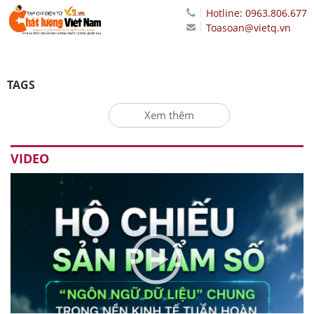
Hotline: 0963.806.677
Toasoan@vietq.vn
TAGS
Xem thêm
VIDEO