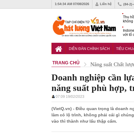
1:54:35 AM
07/08/2026
Liên hệ
(84-2)
Thu hồ
không 
Indone
với tổ
carbo
QCVN 
mới nâ
DIỄN ĐÀN CHÍNH SÁCH
TIÊU CH
công t
TRANG CHỦ
Năng suất Chất lượ
Doanh nghiệp cần lự
năng suất phù hợp, t
07:09 19/02/2023
(VietQ.vn) - Điều quan trọng là doanh 
làm có lộ trình, không phải cái gì chú
vào thì thành như lẩu thập cẩm.