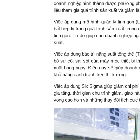
doanh nghiệp hình thành được phương phá
liệu tham gia quá trình sản xuất và giảm lã
Việc áp dụng mô hình quản lý tinh gọn (L
TS. Nguyễn Đức Độ - Ph
bất hợp lý trong quá trình sản xuất, cun
Viện Kinh tế Tài chính
tinh gọn. Từ đó giúp cho doanh nghiệp ngăn
suất.
"Có rất nhiều vi
Việc áp dụng bảo trì năng suất tổng thể (
ngay từ bây giờ 
bỏ sự cố, sai sót của máy móc thiết bị 
đang được tiến
xuất hàng ngày. Điều này sẽ giúp doanh 
đầu tư cho kho
khả năng cạnh tranh trên thị trường.
nghệ; ban hành
khuyến khích đổ
Việc áp dụng Six Sigma giúp giảm chi phí
khởi nghiệp..."
gia tăng, thời gian chu trình giảm, giao
vọng cao hơn và những thay đổi tích cực t