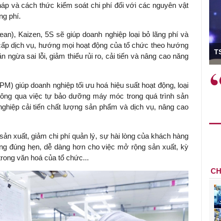
p và cách thức kiểm soát chi phí đối với các nguyên vật
ng phí.
ean), Kaizen, 5S sẽ giúp doanh nghiệp loại bỏ lãng phí và
ó Viện trưởng
g cấp dịch vụ, hướng mọi hoạt động của tổ chức theo hướng
T
 ngừa sai lỗi, giảm thiểu rủi ro, cải tiến và nâng cao năng
ệc phải làm
Việc sử dụng hiệu quả chính
TPM) giúp doanh nghiệp tối ưu hoá hiệu suất hoạt động, loại
và trên thực tế
sách tài khóa không chỉ mang ý
thông qua việc tự bảo dưỡng máy móc trong quá trình sản
 hành như tăng
nghĩa hỗ trợ ngắn hạn mà còn
nghiệp cải tiến chất lượng sản phẩm và dịch vụ, nâng cao
a học công
đóng vai trò tạo nền tảng cho
 các cơ chế
tăng trưởng bền vững dài hạn.
i mới sáng tạo,
 sản xuất, giảm chi phí quản lý, sự hài lòng của khách hàng
 hàng đúng hẹn, dễ dàng hơn cho việc mở rộng sản xuất, kỳ
rong văn hoá của tổ chức...
CH