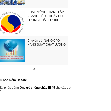
CHÀO MỪNG THÀNH LẬP
NGÀNH TIÊU CHUẨN ĐO
LƯỜNG CHẤT LƯỢNG
Chuyên đề: NÂNG CAO
NĂNG SUẤT CHẤT LƯỢNG
1
2
3
ũ bảo hiểm Hasafe
iải pháp dùng
Ống gió chống cháy EI 45
cho các dự
n