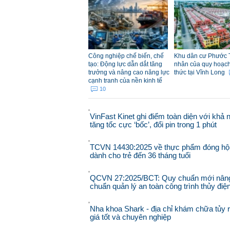
Công nghiệp chế biến, chế
Khu dân cư Phước 
tạo: Động lực dẫn dắt tăng
nhân của quy hoạch đ
trưởng và nâng cao năng lực
thức tại Vĩnh Long
cạnh tranh của nền kinh tế
10
VinFast Kinet ghi điểm toàn diện với khả 
tăng tốc cực ‘bốc’, đổi pin trong 1 phút
TCVN 14430:2025 về thực phẩm đóng hộ
dành cho trẻ đến 36 tháng tuổi
QCVN 27:2025/BCT: Quy chuẩn mới nân
chuẩn quản lý an toàn công trình thủy điệ
Nha khoa Shark - địa chỉ khám chữa tủy 
giá tốt và chuyên nghiệp