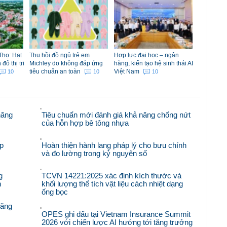
Thọ: Hạt
Thu hồi đồ ngủ trẻ em
Hợp lực đại học – ngân
ô thị tri
Michley do không đáp ứng
hàng, kiến tạo hệ sinh thái AI
tiêu chuẩn an toàn
Việt Nam
10
10
10
năng
Tiêu chuẩn mới đánh giá khả năng chống nứt
của hỗn hợp bê tông nhựa
p
Hoàn thiện hành lang pháp lý cho bưu chính
và đo lường trong kỷ nguyên số
g
TCVN 14221:2025 xác định kích thước và
n
khối lượng thể tích vật liệu cách nhiệt dạng
ống bọc
răng
OPES ghi dấu tại Vietnam Insurance Summit
2026 với chiến lược AI hướng tới tăng trưởng