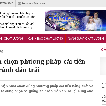
toasoan@vietq.vn
-43756 3440
i đồ ngủ trẻ em Michley do
đáp ứng tiêu chuẩn an toàn
sia siết chặt tiêu chuẩn đối
 chức thẩm định thị trường
n
27:2025/BCT: Quy chuẩn
ng chuẩn quản lý an toàn
UẨN CHẤT LƯỢNG
CẢNH BÁO CHẤT LƯỢNG
NĂNG SUẤT CHẤT LƯỢNG
rình thủy điện
CẢ
ng
a chọn phương pháp cải tiến
ránh dàn trải
Ngư
nghiệp phải chọn đúng phương pháp cải tiến năng suất và
tiê
ng ta cũng chọn sẽ giống như các món ăn, cái gì cũng cho
Cả
toà