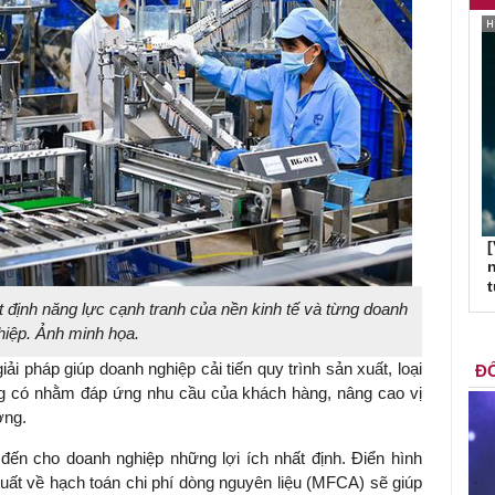
[
n
t định
năng lực cạnh tranh của nền kinh tế và từng doanh
hiệp. Ảnh minh họa.
ải pháp giúp doanh nghiệp cải tiến quy trình sản xuất, loại
ĐỐ
ng có nhằm đáp ứng nhu cầu của khách hàng, nâng cao vị
ờng.
đến cho doanh nghiệp những lợi ích nhất định. Điển hình
suất về hạch toán chi phí dòng nguyên liệu (MFCA) sẽ giúp