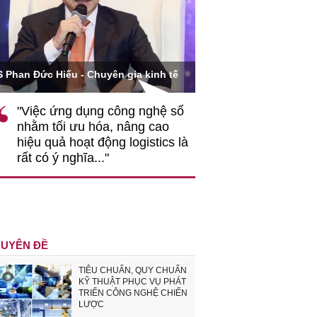
Ông Hoàng Quang Phòn
S Phan Đức Hiếu - Chuyên gia kinh tế
VCCI
"Việc ứng dụng công nghệ số
""Theo tôi, cần 
nhằm tối ưu hóa, nâng cao
gốc rễ về nhận
hiệu quả hoạt động logistics là
nghiệp cần coi
rất có ý nghĩa..."
động hài hoà là
triển..."
UYÊN ĐỀ
TIÊU CHUẨN, QUY CHUẨN
KỸ THUẬT PHỤC VỤ PHÁT
TRIỂN CÔNG NGHỆ CHIẾN
LƯỢC