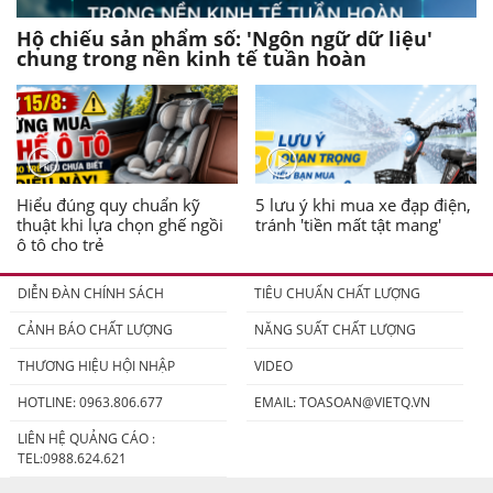
Hộ chiếu sản phẩm số: 'Ngôn ngữ dữ liệu'
chung trong nền kinh tế tuần hoàn
Hiểu đúng quy chuẩn kỹ
5 lưu ý khi mua xe đạp điện,
thuật khi lựa chọn ghế ngồi
tránh 'tiền mất tật mang'
ô tô cho trẻ
DIỄN ĐÀN CHÍNH SÁCH
TIÊU CHUẨN CHẤT LƯỢNG
CẢNH BÁO CHẤT LƯỢNG
NĂNG SUẤT CHẤT LƯỢNG
THƯƠNG HIỆU HỘI NHẬP
VIDEO
HOTLINE: 0963.806.677
EMAIL:
TOASOAN@VIETQ.VN
LIÊN HỆ QUẢNG CÁO :
TEL:0988.624.621