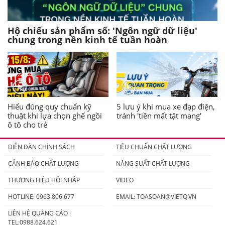
Hộ chiếu sản phẩm số: 'Ngôn ngữ dữ liệu'
chung trong nền kinh tế tuần hoàn
Hiểu đúng quy chuẩn kỹ
5 lưu ý khi mua xe đạp điện,
thuật khi lựa chọn ghế ngồi
tránh 'tiền mất tật mang'
ô tô cho trẻ
DIỄN ĐÀN CHÍNH SÁCH
TIÊU CHUẨN CHẤT LƯỢNG
CẢNH BÁO CHẤT LƯỢNG
NĂNG SUẤT CHẤT LƯỢNG
THƯƠNG HIỆU HỘI NHẬP
VIDEO
HOTLINE: 0963.806.677
EMAIL:
TOASOAN@VIETQ.VN
LIÊN HỆ QUẢNG CÁO :
TEL:0988.624.621