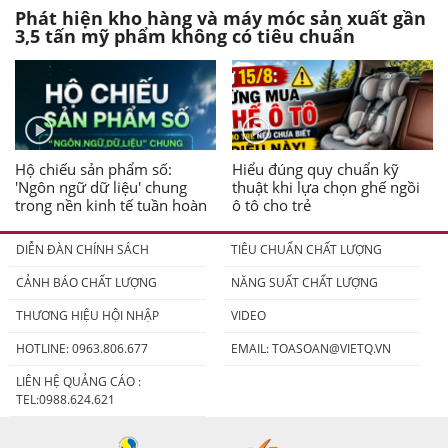
Phát hiện kho hàng và máy móc sản xuất gần
3,5 tấn mỹ phẩm không có tiêu chuẩn
Hộ chiếu sản phẩm số:
Hiểu đúng quy chuẩn kỹ
'Ngôn ngữ dữ liệu' chung
thuật khi lựa chọn ghế ngồi
trong nền kinh tế tuần hoàn
ô tô cho trẻ
DIỄN ĐÀN CHÍNH SÁCH
TIÊU CHUẨN CHẤT LƯỢNG
CẢNH BÁO CHẤT LƯỢNG
NĂNG SUẤT CHẤT LƯỢNG
THƯƠNG HIỆU HỘI NHẬP
VIDEO
HOTLINE: 0963.806.677
EMAIL:
TOASOAN@VIETQ.VN
LIÊN HỆ QUẢNG CÁO :
TEL:0988.624.621