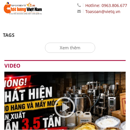
Hotline: 0963.806.677
Toasoan@vietq.vn
TAGS
Xem thêm
VIDEO