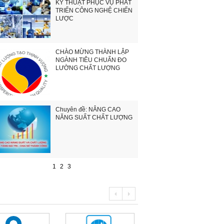
KỸ THUẬT PHỤC VỤ PHÁT
TRIỂN CÔNG NGHỆ CHIẾN
LƯỢC
CHÀO MỪNG THÀNH LẬP
NGÀNH TIÊU CHUẨN ĐO
LƯỜNG CHẤT LƯỢNG
Chuyên đề: NÂNG CAO
NĂNG SUẤT CHẤT LƯỢNG
1
2
3