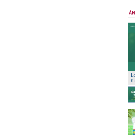
Ả
L
h