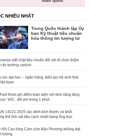
toàn quốc
C NHIỀU NHẤT
Trung Quốc thành lập Ủy
ban Kỹ thuật tiêu chuẩn
hóa thông tin lượng tử
onesia siết chặt tiêu chuẩn đối với tổ chức thẩm
h thị trường carbon
 lực đại học – ngân hàng, kiến tạo hệ sinh thái
Việt Nam
Fast Kinet ghi điểm toàn diện với khả năng tăng
 cực ‘bốc’, đổi pin trong 1 phút
N 14221:2025 xác định kích thước và khối
ng thể tích vật liệu cách nhiệt dạng ống bọc
 hồi Cao lỏng Cảm cúm Bảo Phương không đạt
t lượng