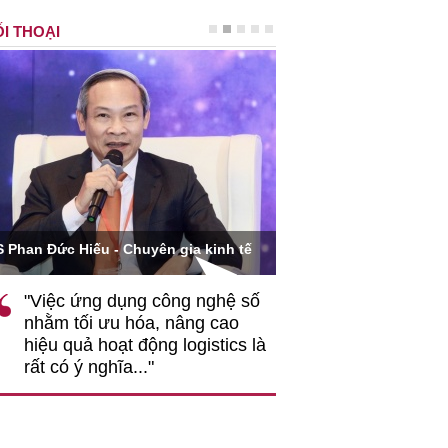
I THOẠI
Ông Hoàng Quang Phòn
S Phan Đức Hiếu - Chuyên gia kinh tế
VCCI
"Việc ứng dụng công nghệ số
""Theo tôi, cần 
nhằm tối ưu hóa, nâng cao
gốc rễ về nhận
hiệu quả hoạt động logistics là
nghiệp cần coi
rất có ý nghĩa..."
động hài hoà là
triển..."