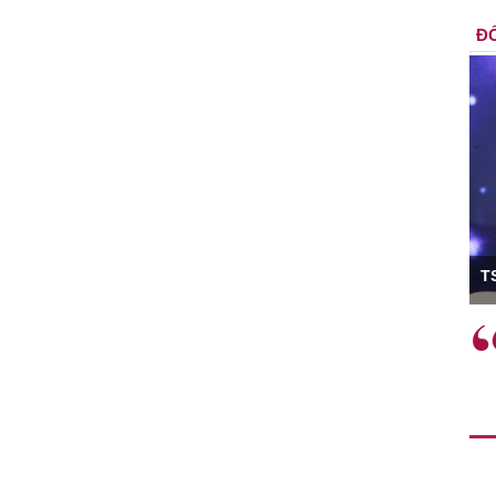
ĐỐ
ó Viện trưởng
T
ệc phải làm
Việc sử dụng hiệu quả chính
và trên thực tế
sách tài khóa không chỉ mang ý
 hành như tăng
nghĩa hỗ trợ ngắn hạn mà còn
a học công
đóng vai trò tạo nền tảng cho
 các cơ chế
tăng trưởng bền vững dài hạn.
i mới sáng tạo,