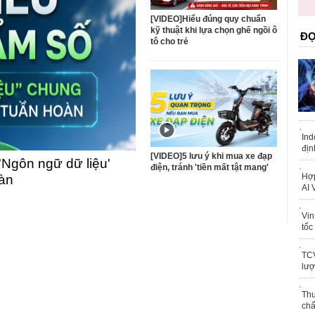
trái phép
khỏe
[VIDEO]Hiểu đúng quy chuẩn
kỹ thuật khi lựa chọn ghế ngồi ô
ĐỌ
tô cho trẻ
Ind
địn
[VIDEO]5 lưu ý khi mua xe đạp
'Ngôn ngữ dữ liệu'
điện, tránh 'tiền mất tật mang'
Hợp
oàn
AI 
Vin
tốc
TCV
lượ
Thu
chấ