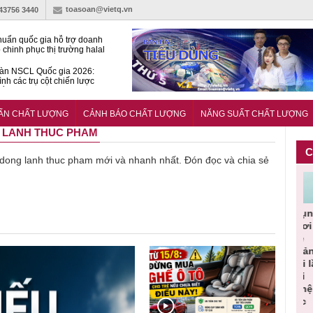
toasoan@vietq.vn
-43756 3440
huẩn quốc gia hỗ trợ doanh
 chinh phục thị trường halal
àn NSCL Quốc gia 2026:
ình các trụ cột chiến lược
iển trong thời đại mới
ễn ra Diễn đàn Năng suất
ượng Quốc gia năm 2026
UẨN CHẤT LƯỢNG
CẢNH BÁO CHẤT LƯỢNG
NĂNG SUẤT CHẤT LƯỢNG
G LANH THUC PHAM
C
về dong lanh thuc pham mới và nhanh nhất. Đón đọc và chia sẻ
Cảnh báo
Thu hồi
Sản phẩm
Lạm dụng
Bột rau
ần
sản phẩm
toàn quốc
kém chất
sữa tươi
‘d
ác
nhập ngoại
và tiêu hủy
lượng đã
cho trẻ
p
n
bị thu hồi
nước rửa
bỏ qua
nhỏ: Cảnh
c
 đạt
do mất an
tay dạng
những
báo sai lầm
t
uẩn
toàn có thể
bọt Layer
bước kiểm
dẫn tới
g
àn
xuất hiện
Clean do
soát nào?
nhiều hệ
h
tại Việt Nam
sản xuất
lụy sức