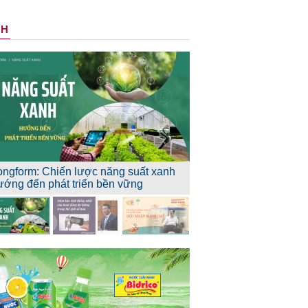
NH
ongform: Chiến lược năng suất xanh
ướng đến phát triển bền vững