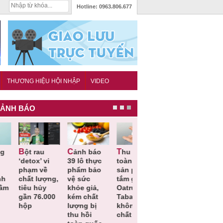
Hotline:
0963.806.677
THƯƠNG HIỆU HỘI NHẬP
VIDEO
ẢNH BÁO
Cảnh báo
Thu hồi
Thu hồi
Người tiêu
etox’ vi
39 lô thực
toàn quốc
Cao lỏng
dùng cần
hạm về
phẩm bảo
sản phẩm
Cảm cúm
cảnh giác
hất lượng,
vệ sức
tắm gội
Bảo
lựa chọn
iêu hủy
khỏe giả,
Oatrum và
Phương
thịt lợn đ
ần 76.000
kém chất
Tabame Pro
không đạt
tiêu chuẩ
ộp
lượng bị
không đạt
chất lượng
và an toà
thu hồi
chất lượng