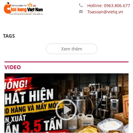
Hotline: 0963.806.677
Toasoan@vietq.vn
TAGS
Xem thêm
VIDEO