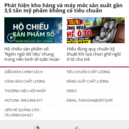
Phát hiện kho hàng và máy móc sản xuất gần
3,5 tấn mỹ phẩm không có tiêu chuẩn
Hộ chiếu sản phẩm số:
Hiểu đúng quy chuẩn kỹ
'Ngôn ngữ dữ liệu' chung
thuật khi lựa chọn ghế ngồi
trong nền kinh tế tuần hoàn
ô tô cho trẻ
DIỄN ĐÀN CHÍNH SÁCH
TIÊU CHUẨN CHẤT LƯỢNG
CẢNH BÁO CHẤT LƯỢNG
NĂNG SUẤT CHẤT LƯỢNG
THƯƠNG HIỆU HỘI NHẬP
VIDEO
HOTLINE: 0963.806.677
EMAIL:
TOASOAN@VIETQ.VN
LIÊN HỆ QUẢNG CÁO :
TEL:0988.624.621