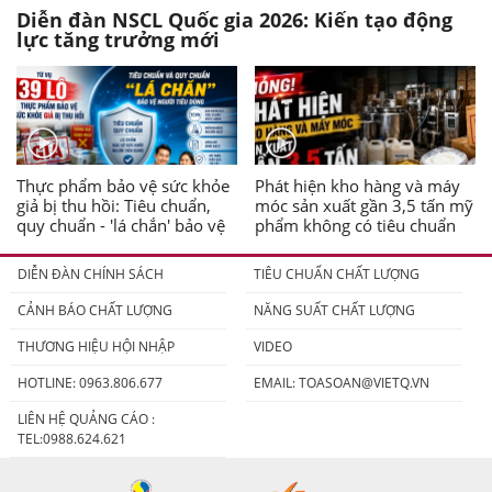
Diễn đàn NSCL Quốc gia 2026: Kiến tạo động
lực tăng trưởng mới
Thực phẩm bảo vệ sức khỏe
Phát hiện kho hàng và máy
giả bị thu hồi: Tiêu chuẩn,
móc sản xuất gần 3,5 tấn mỹ
quy chuẩn - 'lá chắn' bảo vệ
phẩm không có tiêu chuẩn
người tiêu dùng
DIỄN ĐÀN CHÍNH SÁCH
TIÊU CHUẨN CHẤT LƯỢNG
CẢNH BÁO CHẤT LƯỢNG
NĂNG SUẤT CHẤT LƯỢNG
THƯƠNG HIỆU HỘI NHẬP
VIDEO
HOTLINE: 0963.806.677
EMAIL:
TOASOAN@VIETQ.VN
LIÊN HỆ QUẢNG CÁO :
TEL:0988.624.621