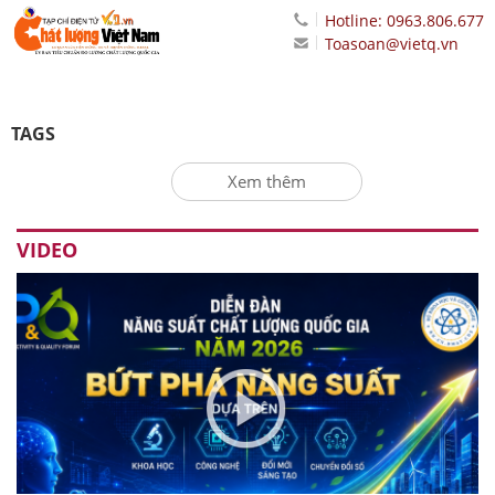
Hotline: 0963.806.677
Toasoan@vietq.vn
TAGS
Xem thêm
VIDEO