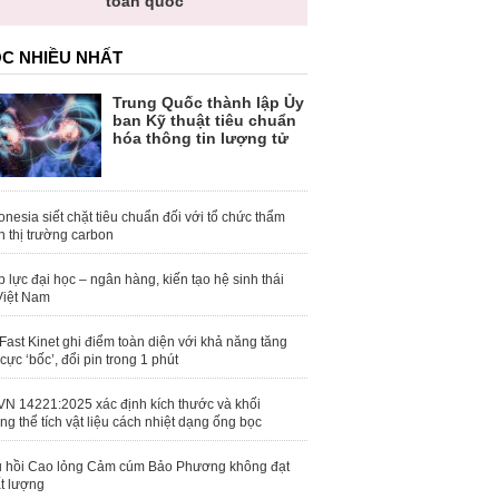
toàn quốc
C NHIỀU NHẤT
Trung Quốc thành lập Ủy
ban Kỹ thuật tiêu chuẩn
hóa thông tin lượng tử
onesia siết chặt tiêu chuẩn đối với tổ chức thẩm
h thị trường carbon
 lực đại học – ngân hàng, kiến tạo hệ sinh thái
Việt Nam
Fast Kinet ghi điểm toàn diện với khả năng tăng
 cực ‘bốc’, đổi pin trong 1 phút
N 14221:2025 xác định kích thước và khối
ng thể tích vật liệu cách nhiệt dạng ống bọc
 hồi Cao lỏng Cảm cúm Bảo Phương không đạt
t lượng