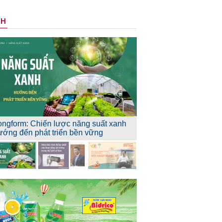
NH
ongform: Chiến lược năng suất xanh
ướng đến phát triển bền vững