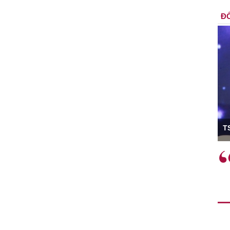
ĐỐ
ó Viện trưởng
T
ệc phải làm
Việc sử dụng hiệu quả chính
và trên thực tế
sách tài khóa không chỉ mang ý
 hành như tăng
nghĩa hỗ trợ ngắn hạn mà còn
a học công
đóng vai trò tạo nền tảng cho
 các cơ chế
tăng trưởng bền vững dài hạn.
i mới sáng tạo,