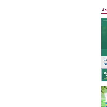
Ả
L
h