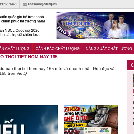
toasoan@vietq.vn
-43756 3440
huẩn quốc gia hỗ trợ doanh
 chinh phục thị trường halal
àn NSCL Quốc gia 2026:
ình các trụ cột chiến lược
iển trong thời đại mới
ễn ra Diễn đàn Năng suất
ượng Quốc gia năm 2026
UẨN CHẤT LƯỢNG
CẢNH BÁO CHẤT LƯỢNG
NĂNG SUẤT CHẤT LƯỢNG
AO THOI TIET HOM NAY 165
C
ề du bao thoi tiet hom nay 165 mới và nhanh nhất. Đón đọc và
 165 trên VietQ
Cảnh báo
Thu hồi
Sản phẩm
Lạm dụng
Bột rau
n
sản phẩm
toàn quốc
kém chất
sữa tươi
‘d
ác
nhập ngoại
và tiêu hủy
lượng đã
cho trẻ
p
n
bị thu hồi
nước rửa
bỏ qua
nhỏ: Cảnh
c
 đạt
do mất an
tay dạng
những
báo sai lầm
ti
uẩn
toàn có thể
bọt Layer
bước kiểm
dẫn tới
g
àn
xuất hiện
Clean do
soát nào?
nhiều hệ
h
tại Việt Nam
sản xuất
lụy sức