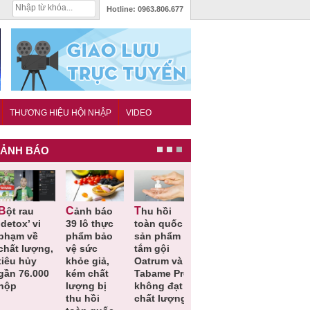
Hotline:
0963.806.677
THƯƠNG HIỆU HỘI NHẬP
VIDEO
ẢNH BÁO
Cảnh báo
Thu hồi
Thu hồi
Người tiêu
etox’ vi
39 lô thực
toàn quốc
Cao lỏng
dùng cần
hạm về
phẩm bảo
sản phẩm
Cảm cúm
cảnh giác
hất lượng,
vệ sức
tắm gội
Bảo
lựa chọn
êu hủy
khỏe giả,
Oatrum và
Phương
thịt lợn đ
ần 76.000
kém chất
Tabame Pro
không đạt
tiêu chuẩ
ộp
lượng bị
không đạt
chất lượng
và an toà
thu hồi
chất lượng