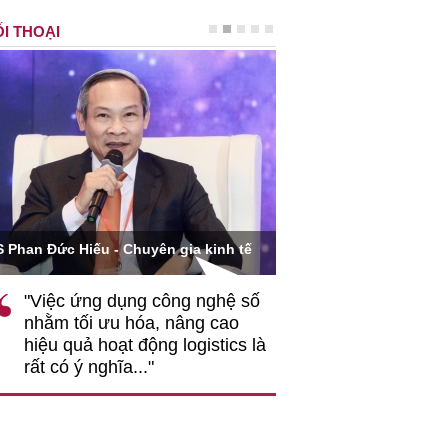
I THOẠI
Ông Hoàng Quang Phòn
S Phan Đức Hiếu - Chuyên gia kinh tế
VCCI
"Việc ứng dụng công nghệ số
""Theo tôi, cần 
nhằm tối ưu hóa, nâng cao
gốc rễ về nhận
hiệu quả hoạt động logistics là
nghiệp cần coi
rất có ý nghĩa..."
động hài hoà là
triển..."