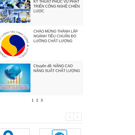
KỸ THUẬT PHỤC VỤ PHÁT
TRIỂN CÔNG NGHỆ CHIẾN
LƯỢC
CHÀO MỪNG THÀNH LẬP
NGÀNH TIÊU CHUẨN ĐO
LƯỜNG CHẤT LƯỢNG
Chuyên đề: NÂNG CAO
NĂNG SUẤT CHẤT LƯỢNG
1
2
3