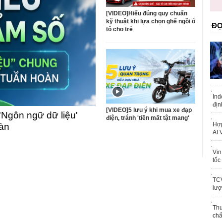
trái phép
khỏe
[VIDEO]Hiểu đúng quy chuẩn
kỹ thuật khi lựa chọn ghế ngồi ô
ĐỌ
tô cho trẻ
Ind
địn
[VIDEO]5 lưu ý khi mua xe đạp
'Ngôn ngữ dữ liệu'
điện, tránh 'tiền mất tật mang'
Hợp
oàn
AI 
Vin
tốc
TCV
lượ
Thu
chấ