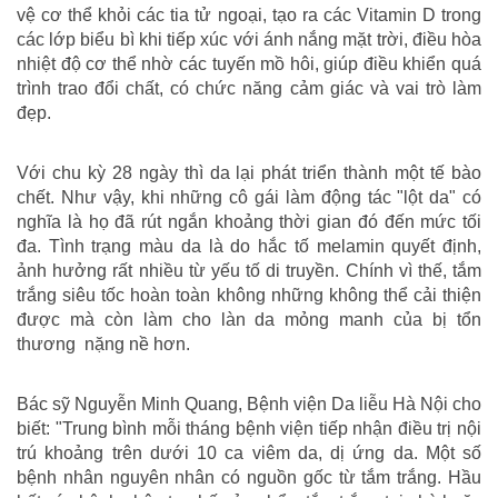
vệ cơ thể khỏi các tia tử ngoại, tạo ra các Vitamin D trong
các lớp biểu bì khi tiếp xúc với ánh nắng mặt trời, điều hòa
nhiệt độ cơ thể nhờ các tuyến mồ hôi, giúp điều khiển quá
trình trao đổi chất, có chức năng cảm giác và vai trò làm
đẹp.
Với chu kỳ 28 ngày thì da lại phát triển thành một tế bào
chết. Như vậy, khi những cô gái làm động tác "lột da" có
nghĩa là họ đã rút ngắn khoảng thời gian đó đến mức tối
đa. Tình trạng màu da là do hắc tố melamin quyết định,
ảnh hưởng rất nhiều từ yếu tố di truyền. Chính vì thế, tắm
trắng siêu tốc hoàn toàn không những không thể cải thiện
được mà còn làm cho làn da mỏng manh của bị tổn
thương nặng nề hơn.
Bác sỹ Nguyễn Minh Quang, Bệnh viện Da liễu Hà Nội cho
biết: "Trung bình mỗi tháng bệnh viện tiếp nhận điều trị nội
trú khoảng trên dưới 10 ca viêm da, dị ứng da. Một số
bệnh nhân nguyên nhân có nguồn gốc từ tắm trắng. Hầu