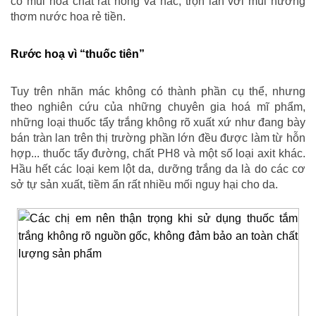
có mùi hoá chất rất nồng và hắc, trộn lẫn với mùi hương
thơm nước hoa rẻ tiền.
Rước hoạ vì “thuốc tiên”
Tuy trên nhãn mác không có thành phần cụ thể, nhưng
theo nghiên cứu của những chuyên gia hoá mĩ phẩm,
những loại thuốc tẩy trắng không rõ xuất xứ như đang bày
bán tràn lan trên thị trường phần lớn đều được làm từ hỗn
hợp... thuốc tẩy đường, chất PH8 và một số loại axit khác.
Hầu hết các loại kem lột da, dưỡng trắng da là do các cơ
sở tự sản xuất, tiềm ẩn rất nhiều mối nguy hại cho da.