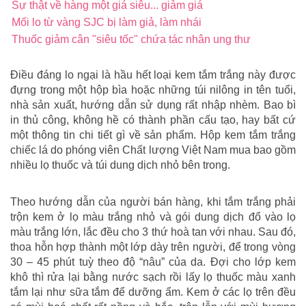
Sự thật về hàng một giá siêu... giảm giá
Mối lo từ vàng SJC bị làm giả, làm nhái
Thuốc giảm cân "siêu tốc" chứa tác nhân ung thư
Điều đáng lo ngại là hầu hết loại kem tắm trắng này được
đựng trong một hộp bìa hoặc những túi nilông in tên tuổi,
nhà sản xuất, hướng dẫn sử dụng rất nhập nhèm. Bao bì
in thủ công, không hề có thành phần cấu tạo, hay bất cứ
một thông tin chi tiết gì về sản phẩm. Hộp kem tắm trắng
chiếc lá do phóng viên Chất lượng Việt Nam mua bao gồm
nhiều lọ thuốc và túi dung dịch nhỏ bên trong.
Theo hướng dẫn của người bán hàng, khi tắm trắng phải
trộn kem ở lọ màu trắng nhỏ và gói dung dịch đổ vào lọ
màu trắng lớn, lắc đều cho 3 thứ hoà tan với nhau. Sau đó,
thoa hỗn hợp thành một lớp dày trên người, để trong vòng
30 – 45 phút tuỳ theo độ “nâu” của da. Đợi cho lớp kem
khô thì rửa lại bằng nước sạch rồi lấy lọ thuốc màu xanh
tắm lại như sữa tắm để dưỡng ẩm. Kem ở các lọ trên đều