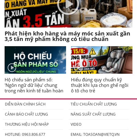
Phát hiện kho hàng và máy móc sản xuất gần
3,5 tấn mỹ phẩm không có tiêu chuẩn
Hộ chiếu sản phẩm số:
Hiểu đúng quy chuẩn kỹ
'Ngôn ngữ dữ liệu' chung
thuật khi lựa chọn ghế ngồi
trong nền kinh tế tuần hoàn
ô tô cho trẻ
DIỄN ĐÀN CHÍNH SÁCH
TIÊU CHUẨN CHẤT LƯỢNG
CẢNH BÁO CHẤT LƯỢNG
NĂNG SUẤT CHẤT LƯỢNG
THƯƠNG HIỆU HỘI NHẬP
VIDEO
HOTLINE: 0963.806.677
EMAIL:
TOASOAN@VIETQ.VN