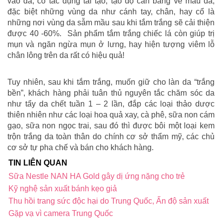
vào da, có tác dụng tái tạo, tạo độ cân bằng về màu da,
đặc biệt những vùng da như cánh tay, chân, hay cổ là
những nơi vùng da sẫm mầu sau khi tắm trắng sẽ cải thiện
được 40 -60%. Sản phẩm tắm trắng chiếc lá còn giúp trị
mụn và ngăn ngừa mụn ở lưng, hay hiện tượng viêm lỗ
chân lông trên da rất có hiệu quả!
Tuy nhiên, sau khi tắm trắng, muốn giữ cho làn da “trắng
bền”, khách hàng phải tuân thủ nguyên tắc chăm sóc da
như tẩy da chết tuần 1 – 2 lần, đắp các loại thảo dược
thiên nhiên như các loại hoa quả xay, cà phê, sữa non cám
gạo, sữa non ngọc trai, sau đó thì được bôi một loại kem
trộn trắng da toàn thân do chính cơ sở thẩm mỹ, các chủ
cơ sở tự pha chế và bán cho khách hàng.
TIN LIÊN QUAN
Sữa Nestle NAN HA Gold gây dị ứng nặng cho trẻ
Kỹ nghệ sản xuất bánh kẹo giả
Thu hồi trang sức độc hại do Trung Quốc, Ấn độ sản xuất
Gặp vạ vì camera Trung Quốc