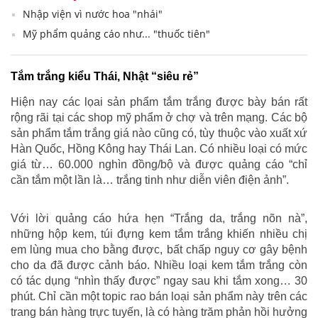
Nhập viện vì nước hoa "nhái"
Mỹ phẩm quảng cáo như... "thuốc tiên"
Tắm trắng kiểu Thái, Nhật “siêu rẻ”
Hiện nay các lọai sản phẩm tắm trắng được bày bán rất
rộng rãi tại các shop mỹ phẩm ở chợ và trên mạng. Các bộ
sản phẩm tắm trắng giá nào cũng có, tùy thuộc vào xuất xứ
Hàn Quốc, Hồng Kông hay Thái Lan. Có nhiều loại có mức
giá từ… 60.000 nghìn đồng/bộ và được quảng cáo “chỉ
cần tắm một lần là… trắng tinh như diễn viên điện ảnh”.
Với lời quảng cáo hứa hẹn “Trắng da, trắng nõn nà”,
những hộp kem, túi đựng kem tắm trắng khiến nhiều chị
em lùng mua cho bằng được, bất chấp nguy cơ gây bệnh
cho da đã được cảnh báo. Nhiều loại kem tắm trắng còn
có tác dụng “nhìn thấy được” ngay sau khi tắm xong… 30
phút. Chỉ cần một topic rao bán loại sản phẩm này trên các
trang bán hàng trực tuyến, là có hàng trăm phản hồi hưởng