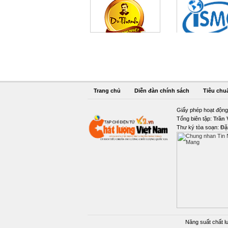
Trang chủ
Diễn đàn chính sách
Tiêu chu
Giấy phép hoạt động
Tổng biên tập:
Trần
Thư ký tòa soạn:
Đặ
Năng suất chất l