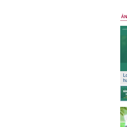
Ả
L
h