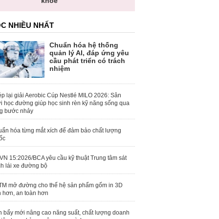
khỏe
C NHIỀU NHẤT
Chuẩn hóa hệ thống
quản lý AI, đáp ứng yêu
cầu phát triển có trách
nhiệm
p lại giải Aerobic Cúp Nestlé MILO 2026: Sân
i học đường giúp học sinh rèn kỹ năng sống qua
g bước nhảy
ẩn hóa từng mắt xích để đảm bảo chất lượng
ốc
N 15:2026/BCA yêu cầu kỹ thuật Trung tâm sát
h lái xe đường bộ
M mở đường cho thế hệ sản phẩm gốm in 3D
 hơn, an toàn hơn
 bẩy mới nâng cao năng suất, chất lượng doanh