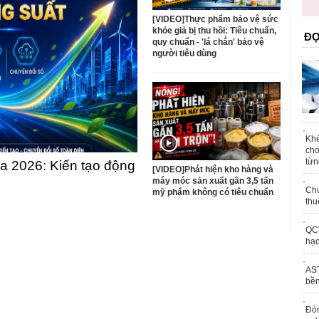
trái phép
[VIDEO]Thực phẩm bảo vệ sức
khỏe giả bị thu hồi: Tiêu chuẩn,
ĐỌ
quy chuẩn - 'lá chắn' bảo vệ
người tiêu dùng
Khé
chơ
từn
 2026: Kiến tạo động
[VIDEO]Phát hiện kho hàng và
máy móc sản xuất gần 3,5 tấn
Chu
mỹ phẩm không có tiêu chuẩn
thu
QCV
hạc
AST
bền
Đòn