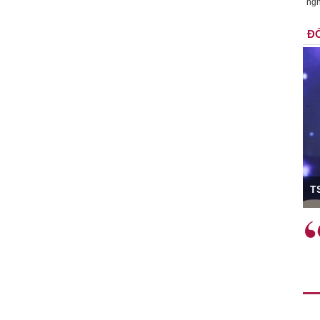
ngh
ĐỐ
ó Viện trưởng
T
ệc phải làm
Việc sử dụng hiệu quả chính
và trên thực tế
sách tài khóa không chỉ mang ý
 hành như tăng
nghĩa hỗ trợ ngắn hạn mà còn
a học công
đóng vai trò tạo nền tảng cho
 các cơ chế
tăng trưởng bền vững dài hạn.
i mới sáng tạo,