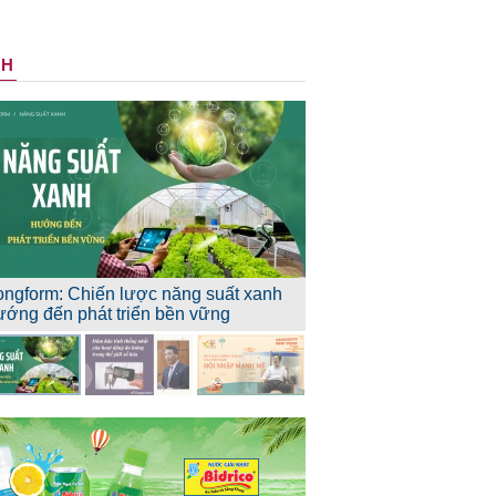
NH
ongform: Chiến lược năng suất xanh
ướng đến phát triển bền vững