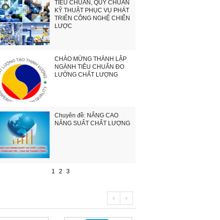
TIÊU CHUẨN, QUY CHUẨN
KỸ THUẬT PHỤC VỤ PHÁT
TRIỂN CÔNG NGHỆ CHIẾN
LƯỢC
CHÀO MỪNG THÀNH LẬP
NGÀNH TIÊU CHUẨN ĐO
LƯỜNG CHẤT LƯỢNG
Chuyên đề: NÂNG CAO
NĂNG SUẤT CHẤT LƯỢNG
1
2
3