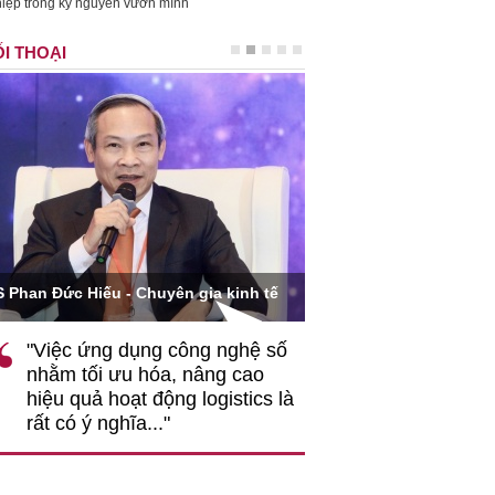
iệp trong kỷ nguyên vươn mình
I THOẠI
Ông Hoàng Quang Phòn
S Phan Đức Hiếu - Chuyên gia kinh tế
VCCI
"Việc ứng dụng công nghệ số
""Theo tôi, cần 
nhằm tối ưu hóa, nâng cao
gốc rễ về nhận
hiệu quả hoạt động logistics là
nghiệp cần coi
rất có ý nghĩa..."
động hài hoà là
triển..."