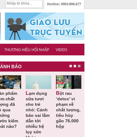
Hotline:
0963.806.677
THƯƠNG HIỆU HỘI NHẬP
VIDEO
ẢNH BÁO
Lạm dụng
Bột rau
Những quy
Thu hồi đồ
ém chất
sữa tươi
‘detox’ vi
định cần
ngủ trẻ e
ượng đã
cho trẻ
phạm về
biết trong
Michley d
ỏ qua
nhỏ: Cảnh
chất lượng,
QCVN
không đá
hững
báo sai lầm
tiêu hủy
25:2025/BCT
ứng tiêu
ước kiểm
dẫn tới
gần 76.000
để hạn chế
chuẩn an
oát nào?
nhiều hệ
hộp
sự cố điện
toàn
lụy sức
khi thi công