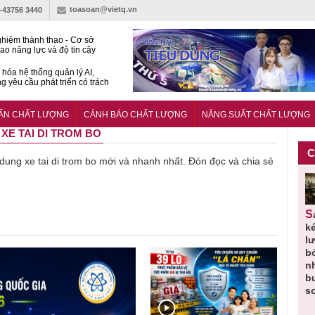
toasoan@vietq.vn
)-43756 3440
hiệm thành thạo - Cơ sở
ao năng lực và độ tin cậy
thí nghiệm
hóa hệ thống quản lý AI,
g yêu cầu phát triển có trách
15:2026/BCA yêu cầu kỹ
Trung tâm sát hạch lái xe
UẨN CHẤT LƯỢNG
CẢNH BÁO CHẤT LƯỢNG
NĂNG SUẤT CHẤT LƯỢNG
 bộ
 XE TAI DI TROM BO
C
ề dung xe tai di trom bo mới và nhanh nhất. Đón đọc và chia sẻ
Thu hồi
Người tiêu
Cảnh báo
Thu hồi
Sản phẩm
 em
Cao lỏng
dùng cần
sản phẩm
toàn quốc
k
 do
Cảm cúm
cảnh giác
nhập ngoại
và tiêu hủy
l
áp
Bảo
lựa chọn
bị thu hồi
nước rửa
b
u
Phương
thịt lợn đạt
do mất an
tay dạng
n
n
không đạt
tiêu chuẩn
toàn có thể
bọt Layer
b
chất lượng
và an toàn
xuất hiện
Clean do
s
tại Việt Nam
sản xuất