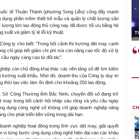
Quốc tế Thuận Thành (phường Song Liễu) cũng đẩy mạnh
g dụng phần mềm thiết kế mẫu và quản lý chất lượng sản
lượng lớn lao động thủ công nay đã được tối ưu bằng hệ
ó Viện trưởng
suất và giảm tỷ lệ lỗi kỹ thuật.
T
g ty cho biết: “Trong bối cảnh thị trường dệt may cạnh
ệc phải làm
Việc sử dụng hiệu quả chính
g chỉ giúp tiết giảm chi phí mà còn nâng cao tốc độ xử lý
và trên thực tế
sách tài khóa không chỉ mang ý
cầu ngày càng cao từ đối tác”.
 hành như tăng
nghĩa hỗ trợ ngắn hạn mà còn
 nghiệp còn chủ động khai thác các nền tảng số để tìm kiếm
a học công
đóng vai trò tạo nền tảng cho
ị trường xuất khẩu. Nhờ đó, doanh thu của Công ty duy trì
 các cơ chế
tăng trưởng bền vững dài hạn.
thời tạo việc làm ổn định cho khoảng 250 lao động.
i mới sáng tạo,
 Sở Công Thương tỉnh Bắc Ninh, chuyển đổi số đang trở
t may trong bối cảnh hội nhập sâu rộng và yêu cầu ngày
ứng dụng công nghệ số không chỉ giúp doanh nghiệp nâng
CH
ng cho phát triển bền vững trong dài hạn.
doanh nghiệp hoạt động trong lĩnh vực dệt may, giải quyết
ơn vị từng bước ứng dụng công nghệ hiện đại vào các khâu