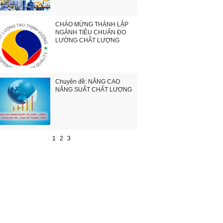
CHÀO MỪNG THÀNH LẬP
NGÀNH TIÊU CHUẨN ĐO
LƯỜNG CHẤT LƯỢNG
Chuyên đề: NÂNG CAO
NĂNG SUẤT CHẤT LƯỢNG
1
2
3