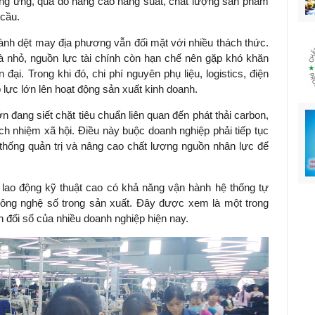
cung ứng, qua đó nâng cao năng suất, chất lượng sản phẩm
 cầu.
gành dệt may địa phương vẫn đối mặt với nhiều thách thức.
 nhỏ, nguồn lực tài chính còn hạn chế nên gặp khó khăn
đại. Trong khi đó, chi phí nguyên phụ liệu, logistics, điện
p lực lớn lên hoạt động sản xuất kinh doanh.
n đang siết chặt tiêu chuẩn liên quan đến phát thải carbon,
ch nhiệm xã hội. Điều này buộc doanh nghiệp phải tiếp tục
 thống quản trị và nâng cao chất lượng nguồn nhân lực để
t lao động kỹ thuật cao có khả năng vận hành hệ thống tự
công nghệ số trong sản xuất. Đây được xem là một trong
n đổi số của nhiều doanh nghiệp hiện nay.