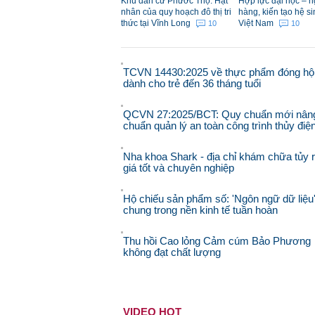
Khu dân cư Phước Thọ: Hạt
Hợp lực đại học – 
nhân của quy hoạch đô thị tri
hàng, kiến tạo hệ si
thức tại Vĩnh Long
Việt Nam
10
10
TCVN 14430:2025 về thực phẩm đóng hộ
dành cho trẻ đến 36 tháng tuổi
QCVN 27:2025/BCT: Quy chuẩn mới nân
chuẩn quản lý an toàn công trình thủy điệ
Nha khoa Shark - địa chỉ khám chữa tủy 
giá tốt và chuyên nghiệp
Hộ chiếu sản phẩm số: 'Ngôn ngữ dữ liệu
chung trong nền kinh tế tuần hoàn
Thu hồi Cao lỏng Cảm cúm Bảo Phương
không đạt chất lượng
VIDEO HOT