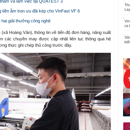
thăm và làm việc tại QUATEST 3
Thu
Lay
g tiền ẵm trọn ưu đãi kép cho VinFast VF 6
i hai giải thưởng công nghệ
Vin
ca 
(xã Hoàng Vân), thông tin về tiến độ đơn hàng, năng suất
Sản
rên các chuyền may được cập nhật liên tục thông qua hệ
kiể
ương thức ghi chép thủ công trước đây.