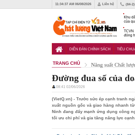
11:34:38 AM
06/08/2026
Liên hệ
(84-2
Khu dâ
của quy
Vĩnh 
TCVN 
đóng h
tháng 
Tiêu c
chống 
DIỄN ĐÀN CHÍNH SÁCH
TIÊU CH
nhựa
TRANG CHỦ
Năng suất Chất lượ
Đường đua số của do
08:41 02/06/2026
(VietQ.vn) - Trước sức ép cạnh tranh ng
xuất nguồn gốc và giao hàng nhanh từ 
Ninh đang đẩy mạnh ứng dụng công ng
tối ưu chi phí và gia tăng năng lực cạnh