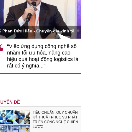
Ông Hoàng Quang Phòn
S Phan Đức Hiếu - Chuyên gia kinh tế
VCCI
"Việc ứng dụng công nghệ số
""Theo tôi, cần 
nhằm tối ưu hóa, nâng cao
gốc rễ về nhận
hiệu quả hoạt động logistics là
nghiệp cần coi
rất có ý nghĩa..."
động hài hoà là
triển..."
UYÊN ĐỀ
TIÊU CHUẨN, QUY CHUẨN
KỸ THUẬT PHỤC VỤ PHÁT
TRIỂN CÔNG NGHỆ CHIẾN
LƯỢC