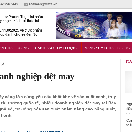
toasoan@vietq.vn
)-43756 3440
n cư Phước Thọ: Hạt nhân
 hoạch đô thị tri thức tại
Long
14430:2025 về thực phẩm
ộp dành cho trẻ đến 36
tuổi
huẩn mới đánh giá khả năng
nứt của hỗn hợp bê tông
UẨN CHẤT LƯỢNG
CẢNH BÁO CHẤT LƯỢNG
NĂNG SUẤT CHẤT LƯỢNG
CẢ
ng
anh nghiệp dệt may
ày càng lớn cùng yêu cầu khắt khe về sản xuất xanh, truy
thị trường quốc tế, nhiều doanh nghiệp dệt may tại Bắc
Ngư
hệ số, tự động hóa sản xuất nhằm nâng cao năng suất,
tiê
 tranh.
Cả
toà