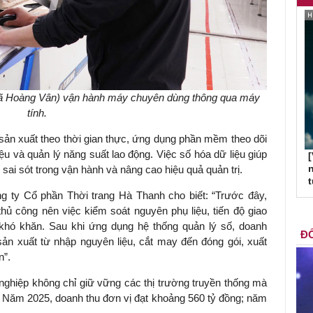
xã Hoàng Vân) vận hành máy chuyên dùng thông qua máy
tính.
sản xuất theo thời gian thực, ứng dụng phần mềm theo dõi
ệu và quản lý năng suất lao động. Việc số hóa dữ liệu giúp
[
n
 sai sót trong vận hành và nâng cao hiệu quả quản trị.
 ty Cổ phần Thời trang Hà Thanh cho biết: “Trước đây,
hủ công nên việc kiểm soát nguyên phụ liệu, tiến độ giao
khó khăn. Sau khi ứng dụng hệ thống quản lý số, doanh
ĐỐ
 sản xuất từ nhập nguyên liệu, cắt may đến đóng gói, xuất
n”.
ghiệp không chỉ giữ vững các thị trường truyền thống mà
Năm 2025, doanh thu đơn vị đạt khoảng 560 tỷ đồng; năm