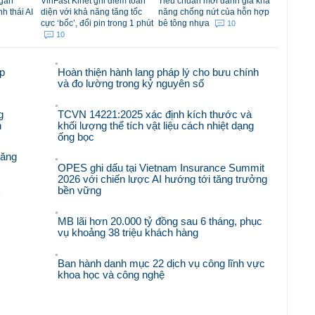
ngân
VinFast Kinet ghi điểm toàn
Tiêu chuẩn mới đánh giá khả
nh thái AI
diện với khả năng tăng tốc
năng chống nứt của hỗn hợp
cực ‘bốc’, đổi pin trong 1 phút
bê tông nhựa
10
10
p
Hoàn thiện hành lang pháp lý cho bưu chính
và đo lường trong kỷ nguyên số
g
TCVN 14221:2025 xác định kích thước và
n
khối lượng thể tích vật liệu cách nhiệt dạng
ống bọc
răng
OPES ghi dấu tại Vietnam Insurance Summit
2026 với chiến lược AI hướng tới tăng trưởng
bền vững
'
MB lãi hơn 20.000 tỷ đồng sau 6 tháng, phục
vụ khoảng 38 triệu khách hàng
Ban hành danh mục 22 dịch vụ công lĩnh vực
khoa học và công nghệ