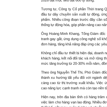
2026 đặt mục tiêu đạt 600 tỷ đồng.
Tương tự, Công ty Cổ phần Thời trang 
đầu tư dây chuyền sản xuất tự động, ứn
phẩm. Nhiều công đoạn trước đây cần số 
TS. Nguyễn Đức Độ - Ph
thống tự động hóa, góp phần nâng cao năng 
Viện Kinh tế Tài chính
Ông Hoàng Minh Khang, Tổng Giám đốc Côn
"Có rất nhiều vi
tranh gay gắt, ứng dụng công nghệ số khôn
ngay từ bây giờ 
đơn hàng, tăng khả năng đáp ứng các yêu 
đang được tiến
Không chỉ đầu tư thiết bị hiện đại, doanh
đầu tư cho kho
khách hàng, kết nối đối tác và mở rộng th
nghệ; ban hành
mức tăng trưởng từ 20-30% mỗi năm, đồng 
khuyến khích đổ
khởi nghiệp..."
Theo ông Nguyễn Thế Thi, Phó Giám đốc
thành xu hướng tất yếu đối với ngành dệ
càng cao từ thị trường xuất khẩu. Việc 
cao năng lực cạnh tranh mà còn tạo nền tả
Hiện nay, trên địa bàn tỉnh có hàng trăm 
việc làm cho hàng vạn lao động. Nhiều đ