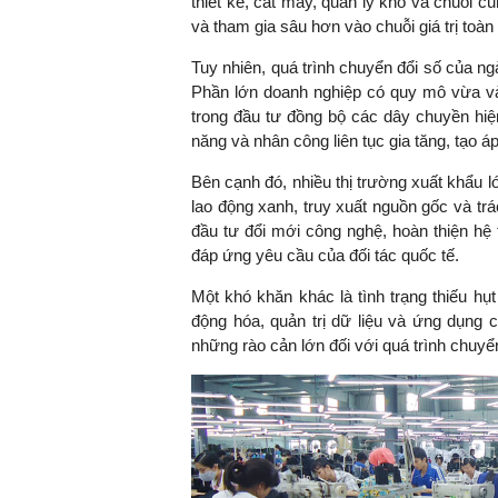
thiết kế, cắt may, quản lý kho và chuỗi 
và tham gia sâu hơn vào chuỗi giá trị toàn
Tuy nhiên, quá trình chuyển đổi số của n
Phần lớn doanh nghiệp có quy mô vừa và
trong đầu tư đồng bộ các dây chuyền hiện 
năng và nhân công liên tục gia tăng, tạo á
Bên cạnh đó, nhiều thị trường xuất khẩu lớ
lao động xanh, truy xuất nguồn gốc và trá
đầu tư đổi mới công nghệ, hoàn thiện hệ
đáp ứng yêu cầu của đối tác quốc tế.
Một khó khăn khác là tình trạng thiếu hụ
động hóa, quản trị dữ liệu và ứng dụng 
những rào cản lớn đối với quá trình chuyể