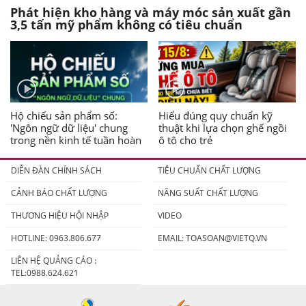
Phát hiện kho hàng và máy móc sản xuất gần
3,5 tấn mỹ phẩm không có tiêu chuẩn
Hộ chiếu sản phẩm số:
Hiểu đúng quy chuẩn kỹ
'Ngôn ngữ dữ liệu' chung
thuật khi lựa chọn ghế ngồi
trong nền kinh tế tuần hoàn
ô tô cho trẻ
DIỄN ĐÀN CHÍNH SÁCH
TIÊU CHUẨN CHẤT LƯỢNG
CẢNH BÁO CHẤT LƯỢNG
NĂNG SUẤT CHẤT LƯỢNG
THƯƠNG HIỆU HỘI NHẬP
VIDEO
HOTLINE: 0963.806.677
EMAIL:
TOASOAN@VIETQ.VN
LIÊN HỆ QUẢNG CÁO :
TEL:0988.624.621