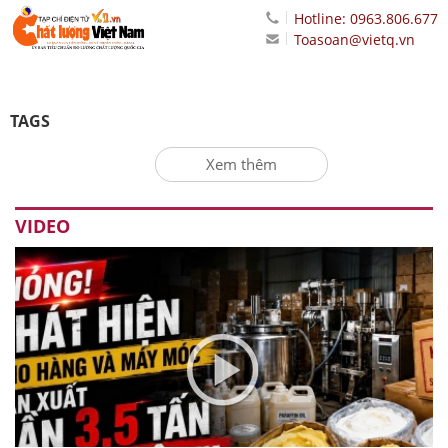
Hotline: 0963.806.677
Toasoan@vietq.vn
TAGS
Xem thêm
VIDEO