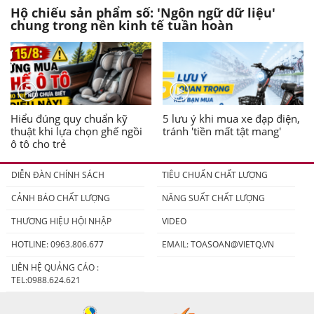
Hộ chiếu sản phẩm số: 'Ngôn ngữ dữ liệu'
chung trong nền kinh tế tuần hoàn
Hiểu đúng quy chuẩn kỹ
5 lưu ý khi mua xe đạp điện,
thuật khi lựa chọn ghế ngồi
tránh 'tiền mất tật mang'
ô tô cho trẻ
DIỄN ĐÀN CHÍNH SÁCH
TIÊU CHUẨN CHẤT LƯỢNG
CẢNH BÁO CHẤT LƯỢNG
NĂNG SUẤT CHẤT LƯỢNG
THƯƠNG HIỆU HỘI NHẬP
VIDEO
HOTLINE: 0963.806.677
EMAIL:
TOASOAN@VIETQ.VN
LIÊN HỆ QUẢNG CÁO :
TEL:0988.624.621