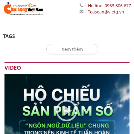
Hotline: 0963.806.677
Toasoan@vietq.vn
TAGS
Xem thêm
VIDEO