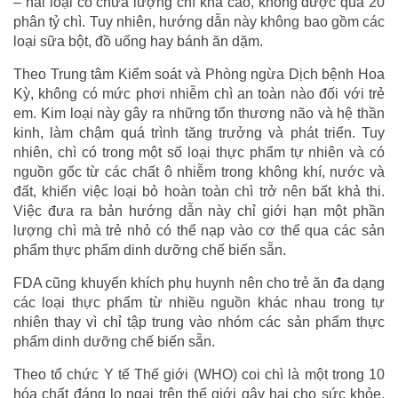
– hai loại có chứa lượng chì khá cao, không được quá 20
phân tỷ chì. Tuy nhiên, hướng dẫn này không bao gồm các
loại sữa bột, đồ uống hay bánh ăn dặm.
Theo Trung tâm Kiểm soát và Phòng ngừa Dịch bệnh Hoa
Kỳ, không có mức phơi nhiễm chì an toàn nào đối với trẻ
em. Kim loại này gây ra những tổn thương não và hệ thần
kinh, làm chậm quá trình tăng trưởng và phát triển. Tuy
nhiên, chì có trong một số loại thực phẩm tự nhiên và có
nguồn gốc từ các chất ô nhiễm trong không khí, nước và
đất, khiến việc loại bỏ hoàn toàn chì trở nên bất khả thi.
Việc đưa ra bản hướng dẫn này chỉ giới hạn một phần
lượng chì mà trẻ nhỏ có thể nạp vào cơ thể qua các sản
phẩm thực phẩm dinh dưỡng chế biến sẵn.
FDA cũng khuyến khích phụ huynh nên cho trẻ ăn đa dạng
các loại thực phẩm từ nhiều nguồn khác nhau trong tự
nhiên thay vì chỉ tập trung vào nhóm các sản phẩm thực
phẩm dinh dưỡng chế biến sẵn.
Theo tổ chức Y tế Thế giới (WHO) coi chì là một trong 10
hóa chất đáng lo ngại trên thế giới gây hại cho sức khỏe.