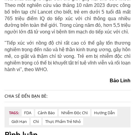
Theo một nghiên cứu vào tháng 10 năm 2023 được công
bố trên tạp chí Lancet cho biết, trẻ em dưới 5 tuổi đã mất
765 triệu điểm IQ do tiếp xúc với chì thông qua nhiều
đường trên toàn thế giới. Trong cùng năm đó, hơn 5,5 triệu
người lớn đã tử vong vì bệnh tim mạch do tiếp xúc với chì.
"Tiếp xúc với nồng độ chì rất cao có thể gây tổn thương
nghiêm trọng đến não và hệ thần kinh trung ương, gây hôn
mê, co giật và thậm chí tử vong. Trẻ em bị nhiễm độc chì
nghiêm trọng có thể bị khuyết tật trí tuệ vĩnh viễn và rối loạn
hành vi", theo WHO.
Bảo Linh
CHIA SẺ ĐẾN BẠN BÈ:
FDA
Cảnh Báo
Nhiễm Độc Chì
Hướng Dẫn
TAGS:
Giới Hạn
Chì
Thực Phẩm Trẻ Nhỏ
Bình luận