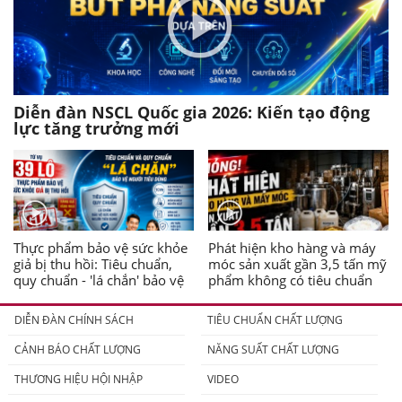
Diễn đàn NSCL Quốc gia 2026: Kiến tạo động
lực tăng trưởng mới
Thực phẩm bảo vệ sức khỏe
Phát hiện kho hàng và máy
giả bị thu hồi: Tiêu chuẩn,
móc sản xuất gần 3,5 tấn mỹ
quy chuẩn - 'lá chắn' bảo vệ
phẩm không có tiêu chuẩn
người tiêu dùng
DIỄN ĐÀN CHÍNH SÁCH
TIÊU CHUẨN CHẤT LƯỢNG
CẢNH BÁO CHẤT LƯỢNG
NĂNG SUẤT CHẤT LƯỢNG
THƯƠNG HIỆU HỘI NHẬP
VIDEO