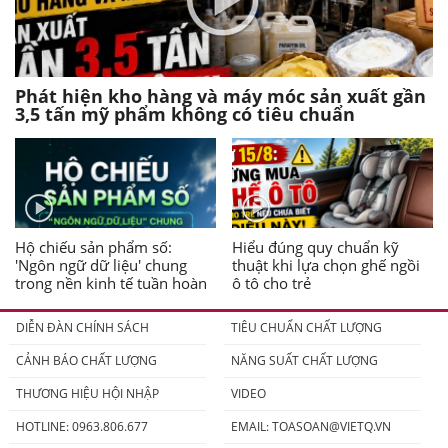
Phát hiện kho hàng và máy móc sản xuất gần
3,5 tấn mỹ phẩm không có tiêu chuẩn
Hộ chiếu sản phẩm số:
Hiểu đúng quy chuẩn kỹ
'Ngôn ngữ dữ liệu' chung
thuật khi lựa chọn ghế ngồi
trong nền kinh tế tuần hoàn
ô tô cho trẻ
DIỄN ĐÀN CHÍNH SÁCH
TIÊU CHUẨN CHẤT LƯỢNG
CẢNH BÁO CHẤT LƯỢNG
NĂNG SUẤT CHẤT LƯỢNG
THƯƠNG HIỆU HỘI NHẬP
VIDEO
HOTLINE: 0963.806.677
EMAIL:
TOASOAN@VIETQ.VN