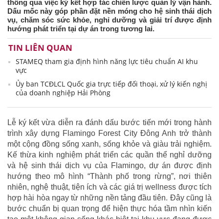
thông qua việc ký kết hợp tác chiến lược quản lý vận hành.
Dấu mốc này góp phần đặt nền móng cho hệ sinh thái dịch
vụ, chăm sóc sức khỏe, nghỉ dưỡng và giải trí được định
hướng phát triển tại dự án trong tương lai.
TIN LIÊN QUAN
STAMEQ tham gia định hình năng lực tiêu chuẩn AI khu
vực
Ủy ban TCĐLCL Quốc gia trực tiếp đối thoại, xử lý kiến nghị
của doanh nghiệp Hải Phòng
Lễ ký kết vừa diễn ra đánh dấu bước tiến mới trong hành
trình xây dựng Flamingo Forest City Đông Anh trở thành
một cộng đồng sống xanh, sống khỏe và giàu trải nghiệm.
Kế thừa kinh nghiệm phát triển các quần thể nghỉ dưỡng
và hệ sinh thái dịch vụ của Flamingo, dự án được định
hướng theo mô hình “Thành phố trong rừng”, nơi thiên
nhiên, nghệ thuật, tiện ích và các giá trị wellness được tích
hợp hài hòa ngay từ những nền tảng đầu tiên. Đây cũng là
bước chuẩn bị quan trọng để hiện thực hóa tầm nhìn kiến