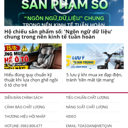
Hộ chiếu sản phẩm số: 'Ngôn ngữ dữ liệu'
chung trong nền kinh tế tuần hoàn
Hiểu đúng quy chuẩn kỹ
5 lưu ý khi mua xe đạp điện,
thuật khi lựa chọn ghế ngồi
tránh 'tiền mất tật mang'
ô tô cho trẻ
DIỄN ĐÀN CHÍNH SÁCH
TIÊU CHUẨN CHẤT LƯỢNG
CẢNH BÁO CHẤT LƯỢNG
NĂNG SUẤT CHẤT LƯỢNG
THƯƠNG HIỆU HỘI NHẬP
VIDEO
HOTLINE: 0963.806.677
EMAIL:
TOASOAN@VIETQ.VN