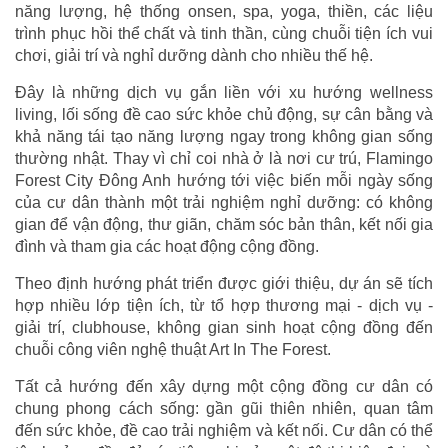
năng lượng, hệ thống onsen, spa, yoga, thiền, các liệu
trình phục hồi thể chất và tinh thần, cùng chuỗi tiện ích vui
chơi, giải trí và nghỉ dưỡng dành cho nhiều thế hệ.
Đây là những dịch vụ gắn liền với xu hướng wellness
living, lối sống đề cao sức khỏe chủ động, sự cân bằng và
khả năng tái tạo năng lượng ngay trong không gian sống
thường nhật. Thay vì chỉ coi nhà ở là nơi cư trú, Flamingo
Forest City Đông Anh hướng tới việc biến mỗi ngày sống
của cư dân thành một trải nghiệm nghỉ dưỡng: có không
gian để vận động, thư giãn, chăm sóc bản thân, kết nối gia
đình và tham gia các hoạt động cộng đồng.
Theo định hướng phát triển được giới thiệu, dự án sẽ tích
hợp nhiều lớp tiện ích, từ tổ hợp thương mại - dịch vụ -
giải trí, clubhouse, không gian sinh hoạt cộng đồng đến
chuỗi công viên nghệ thuật Art In The Forest.
Tất cả hướng đến xây dựng một cộng đồng cư dân có
chung phong cách sống: gần gũi thiên nhiên, quan tâm
đến sức khỏe, đề cao trải nghiệm và kết nối. Cư dân có thể