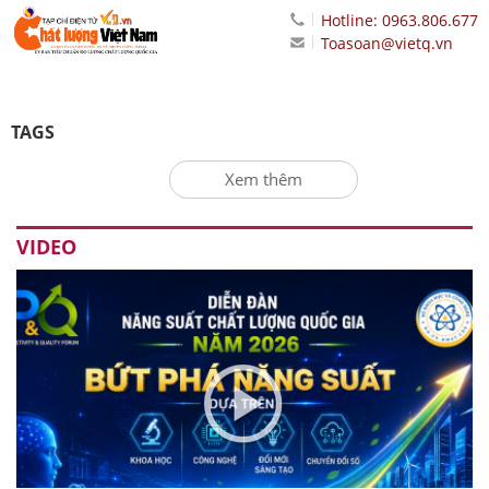
Hotline: 0963.806.677
Toasoan@vietq.vn
TAGS
Xem thêm
VIDEO