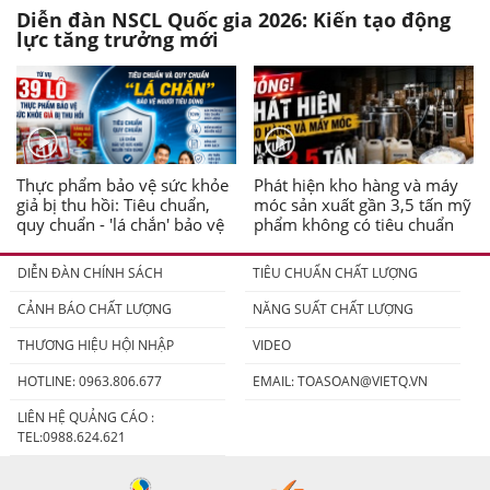
Diễn đàn NSCL Quốc gia 2026: Kiến tạo động
lực tăng trưởng mới
Thực phẩm bảo vệ sức khỏe
Phát hiện kho hàng và máy
giả bị thu hồi: Tiêu chuẩn,
móc sản xuất gần 3,5 tấn mỹ
quy chuẩn - 'lá chắn' bảo vệ
phẩm không có tiêu chuẩn
người tiêu dùng
DIỄN ĐÀN CHÍNH SÁCH
TIÊU CHUẨN CHẤT LƯỢNG
CẢNH BÁO CHẤT LƯỢNG
NĂNG SUẤT CHẤT LƯỢNG
THƯƠNG HIỆU HỘI NHẬP
VIDEO
HOTLINE: 0963.806.677
EMAIL:
TOASOAN@VIETQ.VN
LIÊN HỆ QUẢNG CÁO :
TEL:0988.624.621