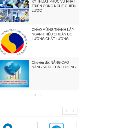
KỸ THUẬT PHỤC VỤ PHÁT
TRIỂN CÔNG NGHỆ CHIẾN
LƯỢC
CHÀO MỪNG THÀNH LẬP
NGÀNH TIÊU CHUẨN ĐO
LƯỜNG CHẤT LƯỢNG
Chuyên đề: NÂNG CAO
NĂNG SUẤT CHẤT LƯỢNG
1
2
3