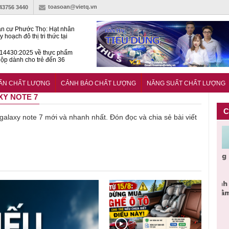
toasoan@vietq.vn
-43756 3440
n cư Phước Thọ: Hạt nhân
 hoạch đô thị tri thức tại
Long
14430:2025 về thực phẩm
ộp dành cho trẻ đến 36
tuổi
huẩn mới đánh giá khả năng
nứt của hỗn hợp bê tông
UẨN CHẤT LƯỢNG
CẢNH BÁO CHẤT LƯỢNG
NĂNG SUẤT CHẤT LƯỢNG
XY NOTE 7
C
ề galaxy note 7 mới và nhanh nhất. Đón đọc và chia sẻ bài viết
Cảnh báo
Thu hồi
Sản phẩm
Lạm dụng
Bột rau
n
sản phẩm
toàn quốc
kém chất
sữa tươi
‘d
ác
nhập ngoại
và tiêu hủy
lượng đã
cho trẻ
p
n
bị thu hồi
nước rửa
bỏ qua
nhỏ: Cảnh
c
 đạt
do mất an
tay dạng
những
báo sai lầm
t
uẩn
toàn có thể
bọt Layer
bước kiểm
dẫn tới
g
àn
xuất hiện
Clean do
soát nào?
nhiều hệ
h
tại Việt Nam
sản xuất
lụy sức