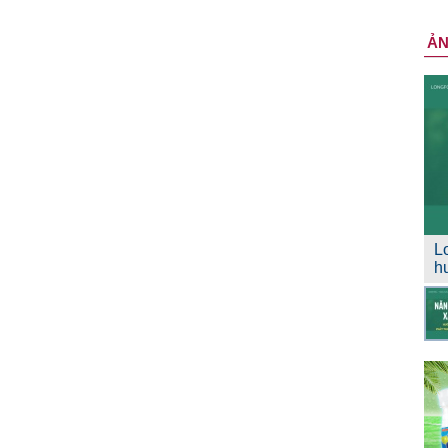
Ả
L
h