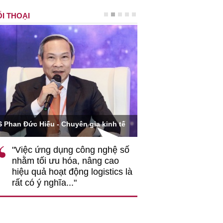
I THOẠI
Ông Hoàng Quang Phòn
S Phan Đức Hiếu - Chuyên gia kinh tế
VCCI
"Việc ứng dụng công nghệ số
""Theo tôi, cần 
nhằm tối ưu hóa, nâng cao
gốc rễ về nhận
hiệu quả hoạt động logistics là
nghiệp cần coi
rất có ý nghĩa..."
động hài hoà là
triển..."