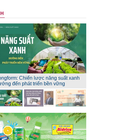
NH
ongform: Chiến lược năng suất xanh
ướng đến phát triển bền vững