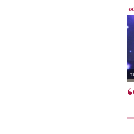
ĐỐ
ó Viện trưởng
T
ệc phải làm
Việc sử dụng hiệu quả chính
và trên thực tế
sách tài khóa không chỉ mang ý
 hành như tăng
nghĩa hỗ trợ ngắn hạn mà còn
a học công
đóng vai trò tạo nền tảng cho
 các cơ chế
tăng trưởng bền vững dài hạn.
i mới sáng tạo,