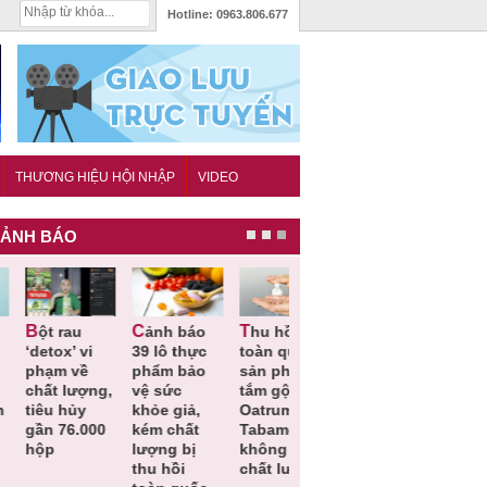
Hotline:
0963.806.677
THƯƠNG HIỆU HỘI NHẬP
VIDEO
ẢNH BÁO
Cảnh báo
Thu hồi
Thu hồi
Người tiêu
etox’ vi
39 lô thực
toàn quốc
Cao lỏng
dùng cần
hạm về
phẩm bảo
sản phẩm
Cảm cúm
cảnh giác
hất lượng,
vệ sức
tắm gội
Bảo
lựa chọn
iêu hủy
khỏe giả,
Oatrum và
Phương
thịt lợn đ
ần 76.000
kém chất
Tabame Pro
không đạt
tiêu chuẩ
ộp
lượng bị
không đạt
chất lượng
và an toà
thu hồi
chất lượng