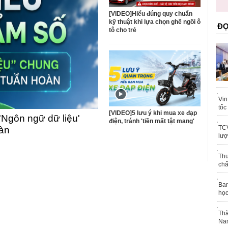
trái phép
khỏe
[VIDEO]Hiểu đúng quy chuẩn
kỹ thuật khi lựa chọn ghế ngồi ô
ĐỌ
tô cho trẻ
Vin
tốc
[VIDEO]5 lưu ý khi mua xe đạp
'Ngôn ngữ dữ liệu'
điện, tránh 'tiền mất tật mang'
TCV
oàn
lượ
Thu
chấ
Ban
học
Thà
Nam