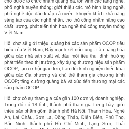
chợ được tổ chức nhằm quảng bá, tôn vinh các làng nghề,
phố nghề truyền thống; giới thiệu các mô hình làng nghề,
phố nghề độc đáo khắp cả nước; khuyến khích khả năng
sáng tạo của các nghệ nhân, thợ thủ công nhằm nâng cao
chất lượng, phát triển tinh hoa nghề thủ công truyền thống
Việt Nam.
Hội chợ sẽ giới thiệu, quảng bá các sản phẩm OCOP tiêu
biểu của Việt Nam; Đẩy mạnh kết nối cung - cầu hàng hóa
giữa các nhà sản xuất và đầu mối tiêu thụ, định hướng
phát triển theo thị trường, xây dựng thương hiệu sản phẩm
OCOP; tạo cơ hội giao lưu, trao đổi kinh nghiệm triển khai
giữa các địa phương và chủ thể tham gia chương trình
OCOP; tăng cường quảng bá và xúc tiến thương mại các
sản phẩm OCOP.
Hội chợ có sự tham gia của gần 100 đơn vị, doanh nghiệp.
Trong đó có 18 tỉnh, thành phố tham gia trưng bày, giới
thiệu sản phẩm gồm: thành phố Hà Nội, Thanh Hóa, Nghệ
An, Lai Châu, Sơn La, Đồng Tháp, Điện Biên, Phú Thọ,
Bắc Ninh, thành phố Hồ Chí Minh, Lạng Sơn, Thái