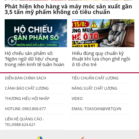
Phát hiện kho hàng và máy móc sản xuất gần
3,5 tấn mỹ phẩm không có tiêu chuẩn
Hộ chiếu sản phẩm số:
Hiểu đúng quy chuẩn kỹ
'Ngôn ngữ dữ liệu' chung
thuật khi lựa chọn ghế ngồi
trong nền kinh tế tuần hoàn
ô tô cho trẻ
DIỄN ĐÀN CHÍNH SÁCH
TIÊU CHUẨN CHẤT LƯỢNG
CẢNH BÁO CHẤT LƯỢNG
NĂNG SUẤT CHẤT LƯỢNG
THƯƠNG HIỆU HỘI NHẬP
VIDEO
HOTLINE: 0963.806.677
EMAIL:
TOASOAN@VIETQ.VN
LIÊN HỆ QUẢNG CÁO :
TEL:0988.624.621