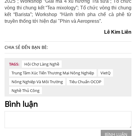
2025"; Workshop “Giải mã 4 xu hướng Trà sữa”; Tổ chức
vòng thi chung kết “Tea mixology”; Tổ chức vòng thi chung
kết “Barista”; Workshop “Hành trình pha chế cà phê từ
truyền thống tới hiện đại "Phin và Aeropress”.
Lê Kim Liên
CHIA SẺ ĐẾN BẠN BÈ:
Hội Chợ Làng Nghề
TAGS:
Trung Tâm Xúc Tiến Thương Mại Nông Nghiệp
VietQ
Nông Nghiệp Và Môi Trường
Tiêu Chuẩn OCOP
Nghề Thủ Công
Bình luận
BÌNH LUẬN