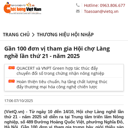
Hotline: 0963.806.677
Toasoan@vietq.vn
TRANG CHỦ
THƯƠNG HIỆU HỘI NHẬP
Gần 100 đơn vị tham gia Hội chợ Làng
nghề lần thứ 21 - năm 2025
QUACERT và VNPT Green hợp tác thúc đẩy
chuyển đổi số trong chứng nhận nông nghiệp
Hoàn thiện tiêu chuẩn, hạ tầng chất lượng thúc
đẩy thương mại hóa công nghệ chiến lược
17:06 07/10/2025
(VietQ.vn) - Từ ngày 10 đến 14/10, Hội chợ Làng nghề lần
thứ 21 - năm 2025 sẽ diễn ra tại Trung tâm triển lãm Nông
nghiệp, số 489 Đường Hoàng Quốc Việt, phường Nghĩa Đô,
Hà Nội. Gần 100 đơn vị tham gia trưng bày, giới thiệu sản