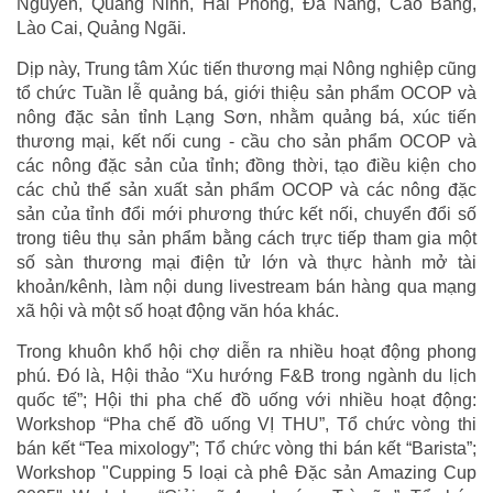
Nguyên, Quảng Ninh, Hải Phòng, Đà Nẵng, Cao Bằng,
Lào Cai, Quảng Ngãi.
Dịp này, Trung tâm Xúc tiến thương mại Nông nghiệp cũng
tổ chức Tuần lễ quảng bá, giới thiệu sản phẩm OCOP và
nông đặc sản tỉnh Lạng Sơn, nhằm quảng bá, xúc tiến
thương mại, kết nối cung - cầu cho sản phẩm OCOP và
các nông đặc sản của tỉnh; đồng thời, tạo điều kiện cho
các chủ thể sản xuất sản phẩm OCOP và các nông đặc
sản của tỉnh đổi mới phương thức kết nối, chuyển đổi số
trong tiêu thụ sản phẩm bằng cách trực tiếp tham gia một
số sàn thương mại điện tử lớn và thực hành mở tài
khoản/kênh, làm nội dung livestream bán hàng qua mạng
xã hội và một số hoạt động văn hóa khác.
Trong khuôn khổ hội chợ diễn ra nhiều hoạt động phong
phú. Đó là, Hội thảo “Xu hướng F&B trong ngành du lịch
quốc tế”; Hội thi pha chế đồ uống với nhiều hoạt động:
Workshop “Pha chế đồ uống VỊ THU”, Tổ chức vòng thi
bán kết “Tea mixology”; Tổ chức vòng thi bán kết “Barista”;
Workshop "Cupping 5 loại cà phê Đặc sản Amazing Cup