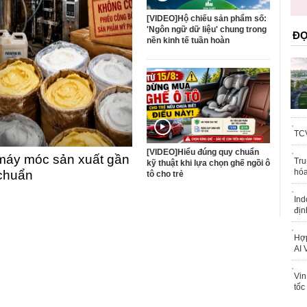
trái phép
[VIDEO]Hộ chiếu sản phẩm số:
'Ngôn ngữ dữ liệu' chung trong
ĐỌ
nền kinh tế tuần hoàn
TCV
[VIDEO]Hiểu đúng quy chuẩn
máy móc sản xuất gần
Tru
kỹ thuật khi lựa chọn ghế ngồi ô
hóa
 chuẩn
tô cho trẻ
Ind
địn
Hợp
AI 
Vin
tốc