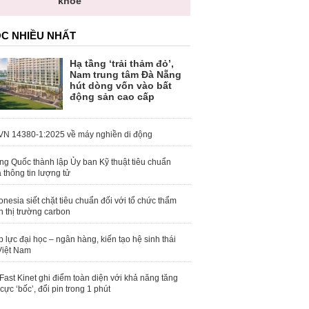
khỏe
C NHIỀU NHẤT
Hạ tầng ‘trải thảm đỏ’,
Nam trung tâm Đà Nẵng
hút dòng vốn vào bất
động sản cao cấp
N 14380-1:2025 về máy nghiền di động
ng Quốc thành lập Ủy ban Kỹ thuật tiêu chuẩn
 thông tin lượng tử
onesia siết chặt tiêu chuẩn đối với tổ chức thẩm
h thị trường carbon
 lực đại học – ngân hàng, kiến tạo hệ sinh thái
Việt Nam
Fast Kinet ghi điểm toàn diện với khả năng tăng
 cực ‘bốc’, đổi pin trong 1 phút