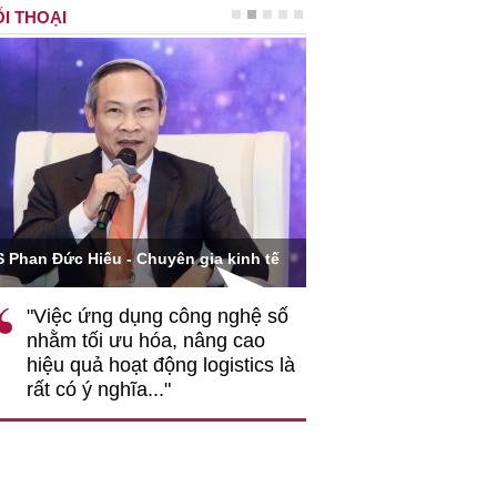
I THOẠI
Ông Hoàng Quang Phòn
S Phan Đức Hiếu - Chuyên gia kinh tế
VCCI
"Việc ứng dụng công nghệ số
""Theo tôi, cần 
nhằm tối ưu hóa, nâng cao
gốc rễ về nhận
hiệu quả hoạt động logistics là
nghiệp cần coi
rất có ý nghĩa..."
động hài hoà là
triển..."