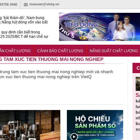
toasoan@vietq.vn
-43756 3440
g ‘trải thảm đỏ’, Nam trung
 Nẵng hút dòng vốn vào bất
ản cao cấp
quy định cần biết trong
25:2025/BCT để hạn chế sự
 khi thi công
àn NSCL Quốc gia 2026:
ả, chuyên gia cùng tìm lời
UẨN CHẤT LƯỢNG
CẢNH BÁO CHẤT LƯỢNG
NĂNG SUẤT CHẤT LƯỢNG
ho bài toán bứt phá năng suất
NG TAM XUC TIEN THUONG MAI NONG NGHIEP
C
về trung tam xuc tien thuong mai nong nghiep mới và nhanh
tam xuc tien thuong mai nong nghiep trên VietQ
Thu hồi
Người tiêu
Cảnh báo
Thu hồi
Sản phẩm
 em
Cao lỏng
dùng cần
sản phẩm
toàn quốc
k
 do
Cảm cúm
cảnh giác
nhập ngoại
và tiêu hủy
l
áp
Bảo
lựa chọn
bị thu hồi
nước rửa
b
u
Phương
thịt lợn đạt
do mất an
tay dạng
n
n
không đạt
tiêu chuẩn
toàn có thể
bọt Layer
b
chất lượng
và an toàn
xuất hiện
Clean do
s
tại Việt Nam
sản xuất