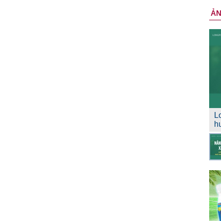
Ả
L
h