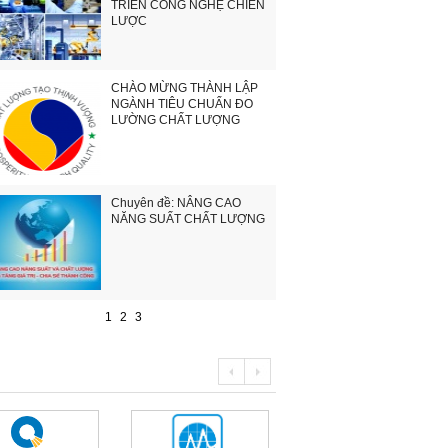
TRIỂN CÔNG NGHỆ CHIẾN
LƯỢC
CHÀO MỪNG THÀNH LẬP
NGÀNH TIÊU CHUẨN ĐO
LƯỜNG CHẤT LƯỢNG
Chuyên đề: NÂNG CAO
NĂNG SUẤT CHẤT LƯỢNG
1
2
3