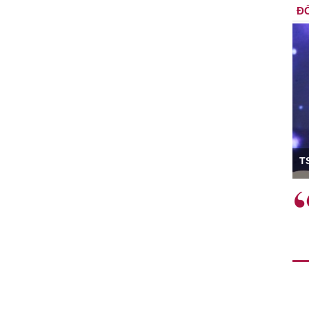
ĐỐ
ó Viện trưởng
T
ệc phải làm
Việc sử dụng hiệu quả chính
và trên thực tế
sách tài khóa không chỉ mang ý
 hành như tăng
nghĩa hỗ trợ ngắn hạn mà còn
a học công
đóng vai trò tạo nền tảng cho
 các cơ chế
tăng trưởng bền vững dài hạn.
i mới sáng tạo,