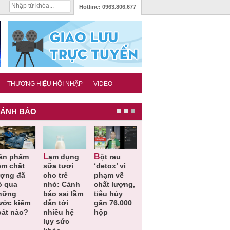
Hotline:
0963.806.677
THƯƠNG HIỆU HỘI NHẬP
VIDEO
ẢNH BÁO
Lạm dụng
Bột rau
Những quy
Thu hồi đồ
ém chất
sữa tươi
‘detox’ vi
định cần
ngủ trẻ e
ượng đã
cho trẻ
phạm về
biết trong
Michley d
ỏ qua
nhỏ: Cảnh
chất lượng,
QCVN
không đá
hững
báo sai lầm
tiêu hủy
25:2025/BCT
ứng tiêu
ước kiểm
dẫn tới
gần 76.000
để hạn chế
chuẩn an
oát nào?
nhiều hệ
hộp
sự cố điện
toàn
lụy sức
khi thi công