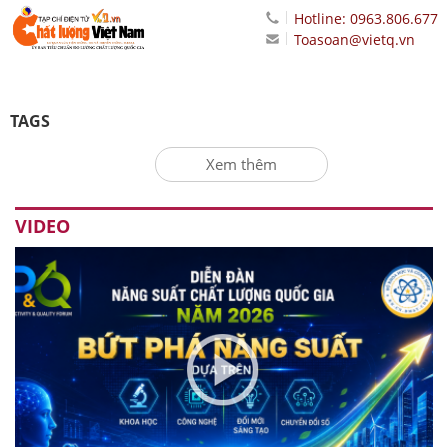
Hotline: 0963.806.677
Toasoan@vietq.vn
TAGS
Xem thêm
VIDEO