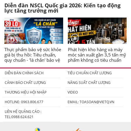
Diễn đàn NSCL Quốc gia 2026: Kiến tạo động
lực tăng trưởng mới
Thực phẩm bảo vệ sức khỏe
Phát hiện kho hàng và máy
giả bị thu hồi: Tiêu chuẩn,
móc sản xuất gần 3,5 tấn mỹ
quy chuẩn - 'lá chắn' bảo vệ
phẩm không có tiêu chuẩn
người tiêu dùng
DIỄN ĐÀN CHÍNH SÁCH
TIÊU CHUẨN CHẤT LƯỢNG
CẢNH BÁO CHẤT LƯỢNG
NĂNG SUẤT CHẤT LƯỢNG
THƯƠNG HIỆU HỘI NHẬP
VIDEO
HOTLINE: 0963.806.677
EMAIL:
TOASOAN@VIETQ.VN
LIÊN HỆ QUẢNG CÁO :
TEL:0988.624.621