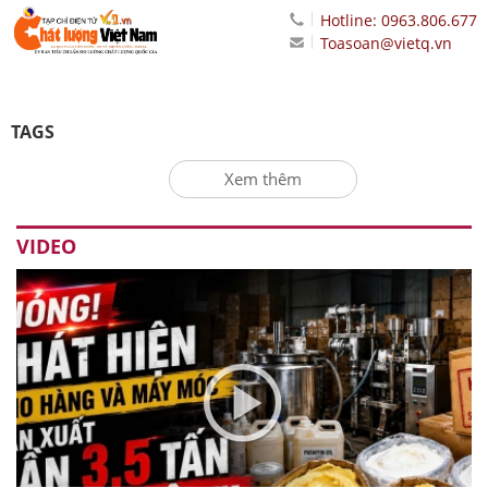
Hotline: 0963.806.677
Toasoan@vietq.vn
TAGS
Xem thêm
VIDEO