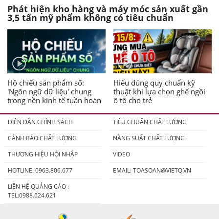
Phát hiện kho hàng và máy móc sản xuất gần
3,5 tấn mỹ phẩm không có tiêu chuẩn
Hộ chiếu sản phẩm số:
Hiểu đúng quy chuẩn kỹ
'Ngôn ngữ dữ liệu' chung
thuật khi lựa chọn ghế ngồi
trong nền kinh tế tuần hoàn
ô tô cho trẻ
DIỄN ĐÀN CHÍNH SÁCH
TIÊU CHUẨN CHẤT LƯỢNG
CẢNH BÁO CHẤT LƯỢNG
NĂNG SUẤT CHẤT LƯỢNG
THƯƠNG HIỆU HỘI NHẬP
VIDEO
HOTLINE: 0963.806.677
EMAIL:
TOASOAN@VIETQ.VN
LIÊN HỆ QUẢNG CÁO :
TEL:0988.624.621